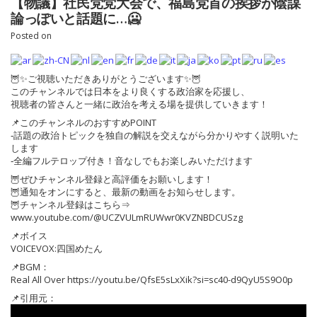
【物議】社民党党大会で、福島党首の挨拶が陰謀
論っぽいと話題に…🥶
Posted on
🦉✨ご視聴いただきありがとうございます✨🦉
このチャンネルでは日本をより良くする政治家を応援し、
視聴者の皆さんと一緒に政治を考える場を提供していきます！
📌このチャンネルのおすすめPOINT
‐話題の政治トピックを独自の解説を交えながら分かりやすく説明いた
します
‐全編フルテロップ付き！音なしでもお楽しみいただけます
🦉ぜひチャンネル登録と高評価をお願いします！
🦉通知をオンにすると、最新の動画をお知らせします。
🦉チャンネル登録はこちら⇒
www.youtube.com/@UCZVULmRUWwr0KVZNBDCUSzg
📌ボイス
VOICEVOX:四国めたん
📌BGM：
Real All Over https://youtu.be/QfsE5sLxXik?si=sc40-d9QyU5S9O0p
📌引用元：