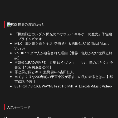
世界の真実ねっと
『機動戦士ガンダム 閃光のハサウェイ キルケーの魔女』予告編
｜プライムビデオ
M!LK – 罪と罰と雨とキス (佐野勇斗＆吉田仁人) (Official Music
Video)
Vol.187 ユダヤ人が迫害された理由【世界一無駄がない世界史解
説】
主題歌はRADWIMPS「夕星-ゆうづつ-」｜『汝、星のごとく』予
告②【10月9日(金)公開】
罪と罰と雨とキス (佐野勇斗&吉田仁人)
当てまくりな200年前の予言小説が示すこの先の未来とは…【 都
市伝説 予言 】
BE:FIRST / BRUCE WAYNE feat. Flo Milli, ATL Jacob -Music Video-
人気キーワード