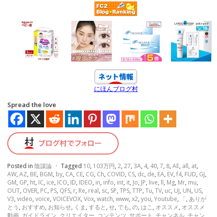
にほんブログ村
Spread the love
Posted in
陰謀論
·
Tagged
10
,
103万円
,
2
,
27
,
3A
,
4
,
40
,
7
,
8
,
AE
,
all
,
at
,
AW
,
AZ
,
BE
,
BGM
,
by
,
CA
,
CE
,
CG
,
Ch
,
COVID
,
CS
,
dc
,
de
,
EA
,
EV
,
f4
,
FUD
,
GJ
,
GM
,
GP
,
ht
,
IC
,
ice
,
ICO
,
ID
,
IDEO
,
in
,
info
,
int
,
it
,
Jo
,
JP
,
live
,
ll
,
Mg
,
Mr
,
mu
,
OUT
,
OVER
,
PC
,
PS
,
QFS
,
r
,
Re
,
real
,
sc
,
SP
,
TPS
,
TTP
,
Tu
,
TV
,
uc
,
UJ
,
UN
,
US
,
V3
,
video
,
voice
,
VOICEVOX
,
Vox
,
watch
,
www
,
x2
,
you
,
Youtube
,
「
,
ありが
とう
,
おすすめ
,
お知らせ
,
くま
,
すると
,
せ
,
でも
,
の
,
はこ
,
オススメ
,
オススメ
動画
,
ガイドライン
,
クリエイター
,
コンテンツ
,
サポート
,
チャンネル
,
チャン