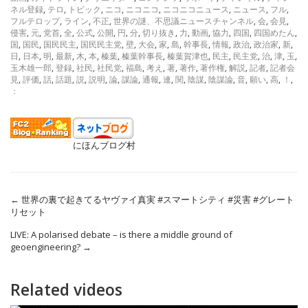
ネル登録
,
テロ
,
トピック
,
ニコ
,
ニコニコ
,
ニコニコニュース
,
ニュース
,
フル
,
フルテロップ
,
ライン
,
不正
,
世界の謎、不思議ニュースチャンネル
,
会
,
会見
,
侵害
,
元
,
党首
,
全
,
公式
,
公開
,
円
,
分
,
切り抜き
,
力
,
動画
,
協力
,
四国
,
四国めたん
,
国
,
国民
,
国民民主
,
国民民主党
,
壁
,
大会
,
家
,
島
,
幹事長
,
情報
,
政治
,
政治家
,
新
,
日
,
日本
,
明
,
最新
,
木
,
本
,
榛葉
,
榛葉幹事長
,
榛葉賀津也
,
民主
,
民主党
,
治
,
津
,
玉
,
玉木雄一郎
,
登録
,
社民
,
社民党
,
福島
,
考え
,
著
,
著作
,
著作権
,
解説
,
記者
,
記者会
見
,
評価
,
話
,
話題
,
説
,
説明
,
論
,
謀論
,
通報
,
連
,
関
,
陰謀
,
陰謀論
,
音
,
願い
,
高
,
！
,
：
にほんブログ村
←
世界の裏で起きてるヤヴァイ真実 #スマートシティ #災害 #グレート
リセット
LIVE: A polarised debate – is there a middle ground of
geoengineering?
→
Related videos