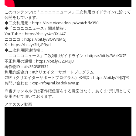
このコンテンツは「ニコニコニュース」二次利用ガイドラインに沿って
公開をしています。
◆二次利用元：https://live.nicovideo.jp/watch/lv350…
◆「ニコニコニュース」関連情報：
YouTube：https://bit.ly/4mRXU47
ニコニコ：https://bit.ly/3QWNMGJ
X：https://bit.ly/3HgPByd
◆二次利用関連情報：
「ニコニコニュース」二次利用ガイドライン：https://bit.ly/3AzKX7E
不正利用の通報：https://bit.ly/3Z343jB
著作物ID：#lv350383531
利用許諾協力：#クリエイターサポートプログラム
CSP（クリエイターサポートプログラム）公式X：https://bit.ly/44JZJY9
お問い合わせ：csp-info@ml.kadokawa.jp
※当チャンネルでは著作権侵害をする意図はなく、あくまで引用として
使用させて頂いております。
📌オススメ動画