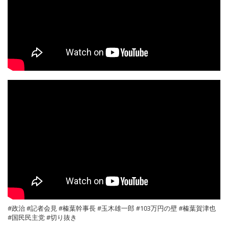
#政治 #記者会見 #榛葉幹事長 #玉木雄一郎 #103万円の壁 #榛葉賀津也
#国民民主党 #切り抜き