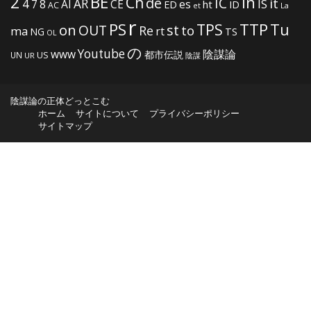
2
BE
in
Ch
de
IC
it
4
AR
IS
7
8
AI
CE
es
ht
ED
ID
AC
La
et
r
PS
TTP
TPS
Tu
on
OUT
st
to
Re
ma
rt
NG
TS
OL
の
Youtube
www
陰謀論
都市伝説
US
UN
UR
陰謀
陰謀論の正体どっとこむ
ホーム
サイトについて
プライバシーポリシー
サイトマップ