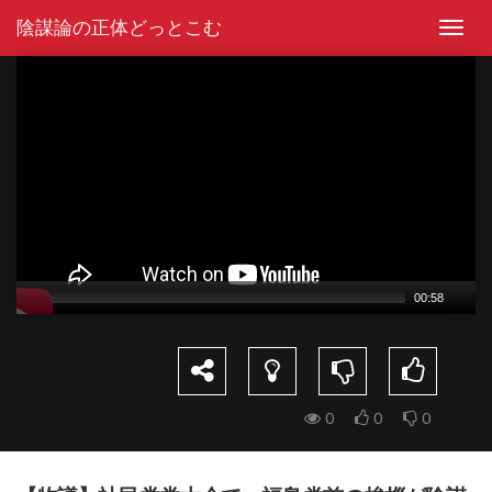
Skip
陰謀論の正体どっとこむ
to
Toggl
content
navig
Video
Player
00:58
0
0
0