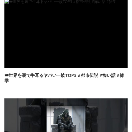
👑世界を裏で牛耳るヤバい一族TOP3 #都市伝説 #怖い話 #雑
学