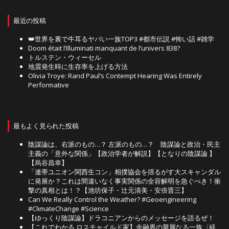
最近の投稿
👑世界を裏で牛耳るヤバい一族TOP3 #都市伝説 #怖い話 #雑学
Doom était l’Illuminati manquant de l’univers 838?
トルステン・ウィーセル
地震発生時に生存率を上げる方法
Olivia Troye: Rand Paul’s Contempt Hearing Was Entirely
Performative
最もよく見られた投稿
陰謀論は、右派のもの…？ 左派のもの…？ 陰謀論と政治・民主
主義の「意外な関係」【政治学者が解説】【となりの陰謀論 】
【烏谷昌幸】
「連帯ユニオン関西生コン」相撲協会を揺るがす大スキャンダル
に発展か？これは間違いなく事実関係の全容解明を急ぐべき！衝
撃の真相とは！？【池坊保子・辻元清美・安倍晋三】
Can We Really Control the Weather? #Geoengineering
#ClimateChange #Science
【ゆっくり陰謀論】ドラコニアンからのメッセージを語るぜ！
【これでわかる ロスチャイルド家】金融界の華麗なる一族〈経