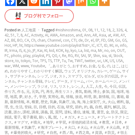
Posted in
人工地震
·
Tagged
#nishinoshima
,
01
,
08
,
11
,
12
,
18
,
2
,
326
,
4
,
42
,
51
,
7
,
8
,
AC
,
Activity
,
AI
,
AMA
,
Amazon
,
and
,
Ann
,
AR
,
Asia
,
at
,
AW
,
AY
,
AZ
,
BE
,
BO
,
CA
,
Ch
,
chan
,
Channel
,
con
,
CTI
,
de
,
Dr
,
el
,
EP
,
FD
,
GM
,
Go
,
GS
,
Hot
,
HP
,
ht
,
https://www.youtube.com/playlist?list=
,
IC
,
ICT
,
ID
,
IKI
,
in
,
info
,
IR
,
Irma
,
IS
,
it
,
Jo
,
JP
,
Kai
,
KI
,
kid
,
KOK
,
ky
,
kyo
,
La
,
list
,
ma
,
Mr
,
no
,
on
,
OUT
,
PC
,
photo
,
play
,
playlist
,
PS
,
Q0
,
r
,
Re
,
RG
,
RV
,
SAI
,
SF
,
Shin
,
sia
,
st
,
Stock
,
store
,
to
,
tokyo
,
Tor
,
TPS
,
TS
,
TTP
,
Tu
,
Tw
,
TWiT
,
twitter
,
uc
,
UK
,
US
,
USA
,
war
,
WM
,
www
,
Youtube
,
「
,
ありがとう
,
おすすめ
,
お金
,
なる
,
の
,
はこ
,
はじ
め
,
わかりやすく
,
わかりやすく解説
,
ウェブ
,
オリジナル
,
カレー
,
ゲーム
,
サイ
ト
,
サブチャンネル
,
シップ
,
ジオ
,
スト
,
スマブラ
,
ゼルダ
,
ゼルダの伝説
,
チャ
ンネル
,
チャンネル登録
,
テレビ
,
データ
,
ドリーム
,
バー
,
ホームページ
,
メンバ
ー
,
メンバーシップ
,
ラジオ
,
リス
,
リスト
,
レン
,
人
,
人工
,
人生
,
今
,
今日
,
伝説
,
作り方
,
作る
,
元
,
元気
,
円
,
再生
,
再生リスト
,
勇気
,
動画
,
博士
,
参加
,
国
,
地球
,
地
理
,
地震
,
夢
,
好き
,
子
,
学歴
,
実用化
,
島
,
情報
,
放送
,
料理
,
新
,
新情報
,
日
,
書籍
,
最
新
,
最新情報
,
本
,
概要
,
歴史
,
気象
,
気象庁
,
油
,
海
,
海上保安庁
,
火
,
火山
,
燃料
,
版
,
理
,
生
,
生活
,
登録
,
目
,
目標
,
目的
,
石油
,
研究
,
節約
,
約
,
義
,
自然
,
裁判
,
解説
,
説
,
読書
,
誰か
,
課程
,
講座
,
講義
,
質
,
質問
,
逆転
,
通信
,
速報
,
運
,
運営
,
金
,
防災
,
限定
,
雑談
,
電子
,
電子書籍
,
願い
,
風
,
髭
,
！
,
＃ガス
,
＃ニュース
,
＃プレートテクトニ
クス
,
＃マグマ
,
＃噴火
,
＃地学
,
＃学習
,
＃排他的経済水域
,
＃教育
,
＃日本
,
＃
最新情報
,
＃気象庁
,
＃海洋プレート
,
＃火口
,
＃火山
,
＃火山学
,
＃火山島
,
＃災
害
,
＃爆発的噴火
,
＃研究
,
＃自然
,
＃西ノ島
,
＃西之島
,
＃資源
,
＃防災
,
＃領土