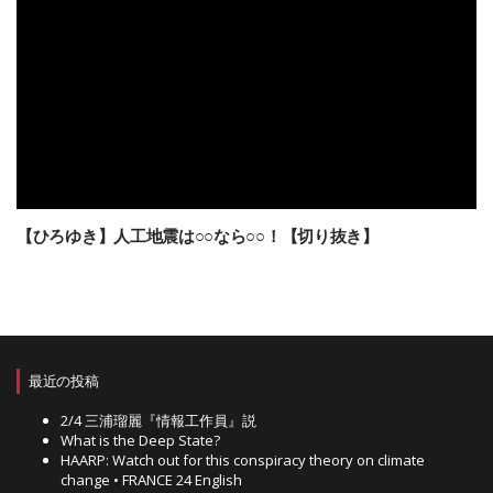
【ひろゆき】人工地震は○○なら○○！【切り抜き】
最近の投稿
2/4 三浦瑠麗『情報工作員』説
What is the Deep State?
HAARP: Watch out for this conspiracy theory on climate
change • FRANCE 24 English