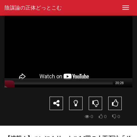
Skip
陰謀論の正体どっとこむ
to
Toggl
content
navig
Video
Player
20:28
0
0
0