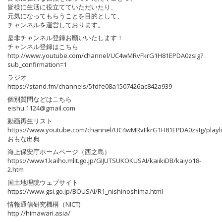
皆様に生活に役立てていただいたり、
元気になってもらうことを目的として、
チャンネルを運営しております。
是非チャンネル登録お願いいたします！
チャンネル登録はこちら
http://www.youtube.com/channel/UC4wMRvFkrG1H81EPDA0zsIg?
sub_confirmation=1
ラジオ
https://stand.fm/channels/5fdfe08a1507426ac842a939
個別質問などはこちら
eishu.1124@gmail.com
動画再生リスト
https://www.youtube.com/channel/UC4wMRvFkrG1H81EPDA0zsIg/playli
おもな出典
海上保安庁ホームページ（西之島）
https://www1.kaiho.mlit.go.jp/GIJUTSUKOKUSAI/kaiikiDB/kaiyo18-
2.htm
国土地理院ウェブサイト
https://www.gsi.go.jp/BOUSAI/R1_nishinoshima.html
情報通信研究機構（NICT)
http://himawari.asia/