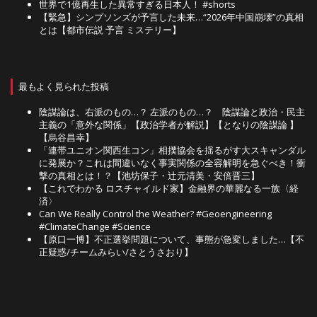
世界で1億再生した異常すぎる日本人！ #shorts
【緊急】シンプソンズが予言した未来…“2026年中国崩壊”の真相
とは【都市伝説 予言 ミステリー】
最もよく見られた投稿
陰謀論は、右派のもの…？ 左派のもの…？ 陰謀論と政治・民主
主義の「意外な関係」【政治学者が解説】【となりの陰謀論 】
【烏谷昌幸】
「連帯ユニオン関西生コン」相撲協会を揺るがす大スキャンダル
に発展か？これは間違いなく事実関係の全容解明を急ぐべき！衝
撃の真相とは！？【池坊保子・辻元清美・安倍晋三】
【これでわかる ロスチャイルド家】金融界の華麗なる一族〈経
済〉
Can We Really Control the Weather? #Geoengineering
#ClimateChange #Science
【原口一博】不正選挙問題について、事態が急変しました…【不
正疑惑/チームみらい/さとうさおり】