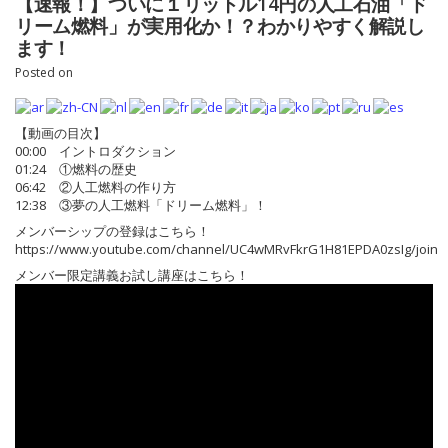
【速報！】ついに１リットル14円の人工石油「ド
リーム燃料」が実用化か！？わかりやすく解説し
ます！
Posted on
【動画の目次】
00:00 イントロダクション
01:24 ①燃料の歴史
06:42 ②人工燃料の作り方
12:38 ③夢の人工燃料「ドリーム燃料」！
メンバーシップの登録はこちら！
https://www.youtube.com/channel/UC4wMRvFkrG1H81EPDA0zsIg/join
メンバー限定講義お試し講座はこちら！