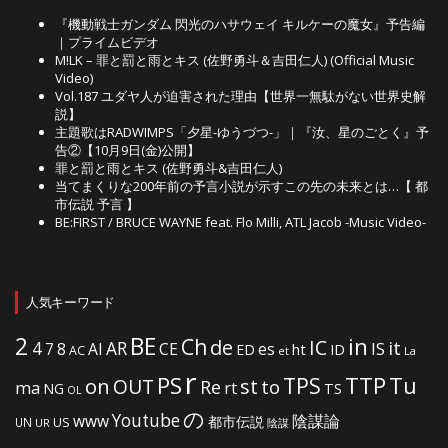
『機動戦士ガンダム 閃光のハサウェイ キルケーの魔女』予告編
｜プライムビデオ
M!LK – 罪と罰と雨とキス (佐野勇斗＆吉田仁人) (Official Music
Video)
Vol.187 ユダヤ人が迫害された理由【世界一無駄がない世界史解
説】
主題歌はRADWIMPS「夕星-ゆうづつ-」｜『汝、星のごとく』予
告②【10月9日(金)公開】
罪と罰と雨とキス (佐野勇斗&吉田仁人)
当てまくりな200年前の予言小説が示すこの先の未来とは…【 都
市伝説 予言 】
BE:FIRST / BRUCE WAYNE feat. Flo Milli, ATL Jacob -Music Video-
人気キーワード
2
BE
in
Ch
de
IC
it
4
AR
IS
7
8
AI
CE
es
ht
ED
ID
AC
La
et
r
PS
TTP
TPS
Tu
on
OUT
st
to
Re
ma
rt
NG
TS
OL
の
Youtube
www
陰謀論
都市伝説
US
UN
UR
陰謀