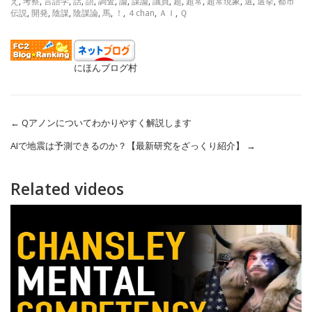
え
,
考察
,
言語学
,
話
,
語
,
調査
,
論
,
謀論
,
議員
,
超
,
超常
,
超常現象
,
選
,
選挙
,
都市
伝説
,
開発
,
陰謀
,
陰謀論
,
馬
,
！
,
４chan
,
ＡＩ
,
Ｑ
にほんブログ村
←
Qアノンについてわかりやすく解説します
AIで地震は予測できるのか？【最新研究をざっくり紹介】
→
Related videos