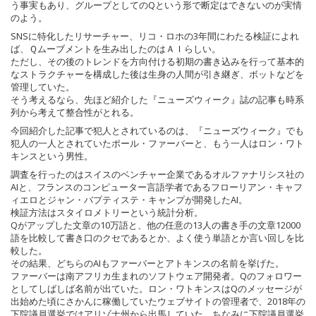
う事実もあり、グループとしてのQという形で断定はできないのが実情
のよう。
SNSに特化したリサーチャー、リコ・ロホの3年間にわたる検証によれ
ば、Ｑムーブメントを生み出したのはＡＩらしい。
ただし、その後のトレンドを方向付ける初期の書き込みを行って基本的
なストラクチャーを構成した後は生身の人間が引き継ぎ、ボットなどを
管理していた。
そう考えるなら、先ほど紹介した『ニューズウィーク』誌の記事も時系
列から考えて整合性がとれる。
今回紹介した記事で犯人とされているのは、『ニューズウィーク』でも
犯人の一人とされていたポール・ファーバーと、もう一人はロン・ワト
キンスという男性。
調査を行ったのはスイスのベンチャー企業であるオルファナリシス社の
AIと、フランスのコンピューター言語学者であるフローリアン・キャフ
ィエロとジャン・バプティステ・キャンプが開発したAI。
検証方法はスタイロメトリーという統計分析。
Qがアップした文章の10万語と、他の任意の13人の書き手の文章12000
語を比較して書き口のクセであるとか、よく使う単語とか言い回しを比
較した。
その結果、どちらのAIもファーバーとアトキンスの名前を挙げた。
ファーバーは南アフリカ生まれのソフトウェア開発者。Qのフォロワー
としてしばしば名前が出ていた。ロン・ワトキンスはQのメッセージが
出始めた頃にさかんに稼働していたウェブサイトの管理者で、2018年の
下院議員選挙ではアリゾナ州から出馬していた。ちなみに下院議員選挙