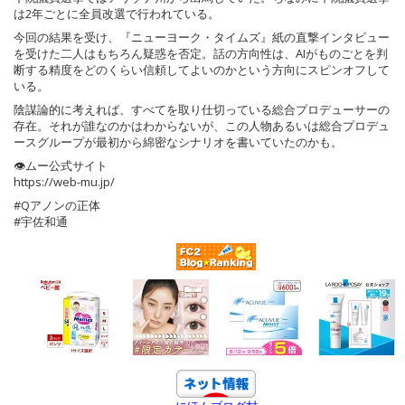
は2年ごとに全員改選で行われている。
今回の結果を受け、『ニューヨーク・タイムズ』紙の直撃インタビュー
を受けた二人はもちろん疑惑を否定。話の方向性は、AIがものごとを判
断する精度をどのくらい信頼してよいのかという方向にスピンオフして
いる。
陰謀論的に考えれば、すべてを取り仕切っている総合プロデューサーの
存在。それが誰なのかはわからないが、この人物あるいは総合プロデュ
ースグループが最初から綿密なシナリオを書いていたのかも。
👁ムー公式サイト
https://web-mu.jp/
#Qアノンの正体
#宇佐和通