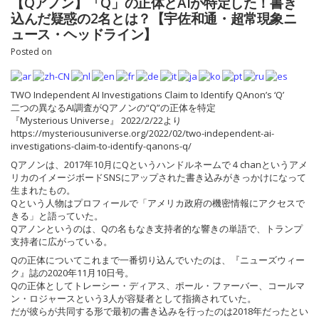
【Qアノン】「Q」の正体とAIが特定した！書き
込んだ疑惑の2名とは？【宇佐和通・超常現象ニ
ュース・ヘッドライン】
Posted on
TWO Independent AI Investigations Claim to Identify QAnon’s ‘Q’
二つの異なるAI調査がQアノンの“Q”の正体を特定
『Mysterious Universe』 2022/2/22より
https://mysteriousuniverse.org/2022/02/two-independent-ai-
investigations-claim-to-identify-qanons-q/
Qアノンは、2017年10月にQというハンドルネームで４chanというアメ
リカのイメージボードSNSにアップされた書き込みがきっかけになって
生まれたもの。
Qという人物はプロフィールで「アメリカ政府の機密情報にアクセスで
きる」と語っていた。
Qアノンというのは、Qの名もなき支持者的な響きの単語で、トランプ
支持者に広がっている。
Qの正体についてこれまで一番切り込んでいたのは、『ニューズウィー
ク』誌の2020年11月10日号。
Qの正体としてトレーシー・ディアス、ポール・ファーバー、コールマ
ン・ロジャースという3人が容疑者として指摘されていた。
だが彼らが共同する形で最初の書き込みを行ったのは2018年だったとい