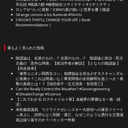
市伝説 #陰謀の館 #秘密結社コヤミナティ #コヤミナティ
ロシアがついに発射！ICBMの真の狙いと世界を覆う陰謀
Strange conoce a los Iluminati #Shorts
5 BOOKS THAT’LL CHANGE YOUR LIFE | Book
Recommendations |
最もよく見られた投稿
陰謀論は、右派のもの…？ 左派のもの…？ 陰謀論と政治・民主
主義の「意外な関係」【政治学者が解説】【となりの陰謀論 】
【烏谷昌幸】
「連帯ユニオン関西生コン」相撲協会を揺るがす大スキャンダル
に発展か？これは間違いなく事実関係の全容解明を急ぐべき！衝
撃の真相とは！？【池坊保子・辻元清美・安倍晋三】
Can We Really Control the Weather? #Geoengineering
#ClimateChange #Science
【これでわかる ロスチャイルド家】金融界の華麗なる一族〈経
済〉
末松義規議員、ウクライナゼレンスキー大統領への暴言ツイート
→炎上し、説明もなく削除・逃亡。なぜこのような愚行を立憲議
員は繰り返すのか？バカッター炸裂