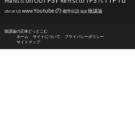
PS
TTP
TPS
Tu
on
OUT
st
to
Re
ma
rt
NG
TS
OL
の
Youtube
www
陰謀論
都市伝説
US
UN
UR
陰謀
陰謀論の正体どっとこむ
ホーム
サイトについて
プライバシーポリシー
サイトマップ