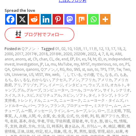
にほんブログ村
Spread the love
Posted in
Qアノン
·
Tagged
01
,
02
,
10
,
10月
,
11
,
11月
,
12
,
13
,
17
,
18
,
2
,
2000
,
2017
,
2017年
,
2018
,
2018年
,
2020
,
2020年
,
2022
,
4
,
7
,
8
,
AI
,
AIM
,
anon
,
anons
,
at
,
Ch
,
chan
,
CL
,
de
,
end
,
EP
,
Eri
,
es
,
f4
,
ht
,
ID
,
in
,
independent
,
invest
,
Investigation
,
JP
,
La
,
mu
,
MuTube
,
my
,
MYST
,
mysterious
,
no
,
on
,
PS
,
QA
,
QAnon
,
qanons
,
Qアノン
,
r
,
RG
,
Rio
,
SNS
,
st
,
sun
,
to
,
TPS
,
TTP
,
Tw
,
Two
,
UN
,
Universe
,
US
,
VEST
,
We
,
web
,
「
,
している
,
その後
,
でも
,
なる
,
の
,
もあ
,
もち
,
るい
,
るな
,
わからない
,
アクセス
,
アノン
,
アフリカ
,
アメリカ
,
アメリカ
政府
,
アリ
,
アリゾナ
,
アン
,
イメージ
,
インタビュー
,
ウェブ
,
エロ
,
オカルト
,
キ
ャンプ
,
グル
,
グループ
,
コンピューター
,
コール
,
コールマン
,
サイト
,
シナリオ
,
スイス
,
スト
,
スピ
,
スピリチュアル
,
スピン
,
ソフト
,
タイ
,
トランプ
,
トランプ
支持者
,
トレンド
,
ドル
,
ニュース
,
ニューヨーク
,
ニューヨーク・タイムズ
,
ハ
ンドルネーム
,
バー
,
フラン
,
フランス
,
プロデューサー
,
ミステリー
,
ムー
,
ムー
チューブ
,
ムー部
,
メッセージ
,
ライン
,
ルー
,
ループ
,
レン
,
ロー
,
三上丈晴
,
下院
,
事実
,
人
,
人物
,
人間
,
今
,
企業
,
全
,
全員
,
公式
,
分
,
分析
,
列
,
初
,
南アフリカ
,
受け
,
号
,
名前
,
基本
,
存在
,
学者
,
宇佐
,
宇佐和通
,
容疑者
,
年
,
引き
,
形
,
彼ら
,
性
,
情報
,
手
,
支持
,
政府
,
方向
,
方法
,
日
,
時系列
,
書き込み
,
月
,
月刊ムー
,
本
,
検証
,
機密
,
機
密情報
,
正体
,
比較
,
特定
,
犯人
,
現象
,
理
,
生
,
男
,
男性
,
疑惑
,
管理
,
紹介
,
結果
,
考