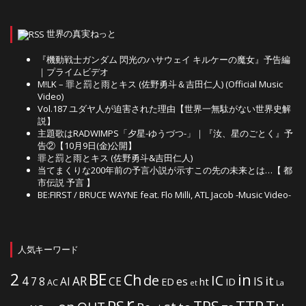
世界の真実ねっと
『機動戦士ガンダム 閃光のハサウェイ キルケーの魔女』予告編
｜プライムビデオ
M!LK – 罪と罰と雨とキス (佐野勇斗＆吉田仁人) (Official Music
Video)
Vol.187 ユダヤ人が迫害された理由【世界一無駄がない世界史解
説】
主題歌はRADWIMPS「夕星-ゆうづつ-」｜『汝、星のごとく』予
告②【10月9日(金)公開】
罪と罰と雨とキス (佐野勇斗&吉田仁人)
当てまくりな200年前の予言小説が示すこの先の未来とは…【 都
市伝説 予言 】
BE:FIRST / BRUCE WAYNE feat. Flo Milli, ATL Jacob -Music Video-
人気キーワード
2
BE
in
Ch
de
IC
it
4
AR
IS
7
8
AI
CE
es
ht
ED
ID
AC
La
et
r