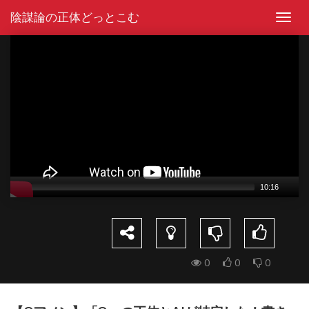
Skip
陰謀論の正体どっとこむ
to
Toggl
content
navig
Video
Player
10:16
0
0
0