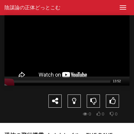
Skip
陰謀論の正体どっとこむ
to
Toggl
content
navig
Video
Player
13:52
0
0
0