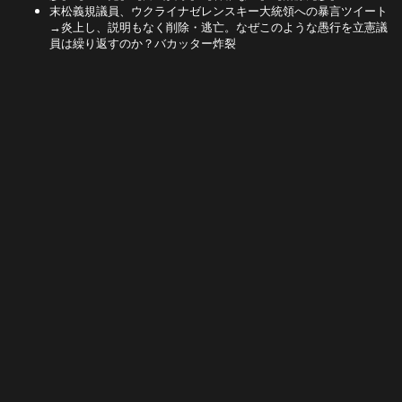
末松義規議員、ウクライナゼレンスキー大統領への暴言ツイート
→炎上し、説明もなく削除・逃亡。なぜこのような愚行を立憲議
員は繰り返すのか？バカッター炸裂