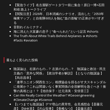
【緊急ライブ】名古屋駅ゲートタワー前に集合！原口一博×石田
和靖 路上トークライブ
【閲覧注意】2026年、日本消滅のシナリオ。流出した「2050年
極東マップ」と自衛隊600人を蝕む“血の首輪”の正体がヤバすぎ
る
音割れイルミナティ
海に消えた大富豪の息子｜“食べられた”という証言 #shorts
The Truth About White Trails Behind Airplanes ✈️ #shorts
#facts #aviation⁠
最もよく見られた投稿
陰謀論は、右派のもの…？ 左派のもの…？ 陰謀論と政治・民主
主義の「意外な関係」【政治学者が解説】【となりの陰謀論 】
【烏谷昌幸】
「連帯ユニオン関西生コン」相撲協会を揺るがす大スキャンダル
に発展か？これは間違いなく事実関係の全容解明を急ぐべき！衝
撃の真相とは！？【池坊保子・辻元清美・安倍晋三】
Can We Really Control the Weather? #Geoengineering
#ClimateChange #Science
【いつまでも陰謀論】デマ増山の異常性、会見感想会【斎藤元
彦】【NHK党】【片山安孝】【香椎なつ】【斎藤元彦】