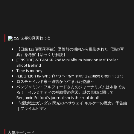
世界の真実ねっと
【日航123便墜落事故】墜落前の機内から撮影された『謎の写
真』を考察【ゆっくり解説】
[EPISODE] &TEAM KR 2nd Mini Album ‘Mark on Me’ Trailer
Shoot Behind
Time is money
כך בכיר חמאס משתמש בתחקיר “הארץ” כדי להכחיש את הטבח בנובה
ロスチャイルド家～迫害から生まれた物語～
ベンジャミン・フルフォードさんのジャーナリズムは本物であ
る！ イルミナティの補助霊の意図、謎の言動に関して
Benjamin Fulford’s journalism is the real deal!
『機動戦士ガンダム 閃光のハサウェイ キルケーの魔女』予告編
｜プライムビデオ
人気キーワード