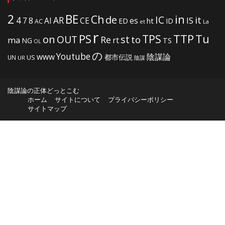
2
BE
in
Ch
de
IC
it
4
AR
IS
7
8
AI
CE
es
ht
ED
ID
AC
La
et
r
PS
TTP
TPS
Tu
on
OUT
st
to
Re
ma
rt
NG
TS
OL
の
Youtube
www
陰謀論
都市伝説
US
UN
UR
陰謀
陰謀論の正体どっとこむ
ホーム
サイトについて
プライバシーポリシー
サイトマップ