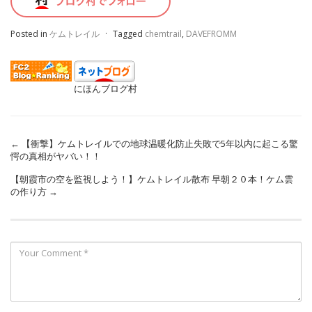
Posted in
ケムトレイル
·
Tagged
chemtrail
,
DAVEFROMM
にほんブログ村
←
【衝撃】ケムトレイルでの地球温暖化防止失敗で5年以内に起こる驚
愕の真相がヤバい！！
【朝霞市の空を監視しよう！】ケムトレイル散布 早朝２０本！ケム雲
の作り方
→