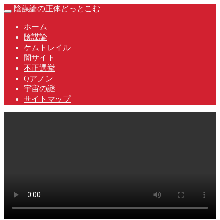
Skip
陰謀論の正体どっとこむ
Toggle
to
navigation
content
ホーム
陰謀論
ケムトレイル
闇サイト
不正選挙
Qアノン
宇宙の謎
サイトマップ