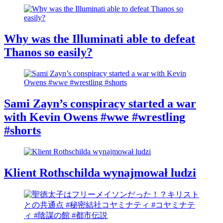
Why was the Illuminati able to defeat
Thanos so easily?
Sami Zayn’s conspiracy started a war
with Kevin Owens #wwe #wrestling
#shorts
Klient Rothschilda wynajmował ludzi