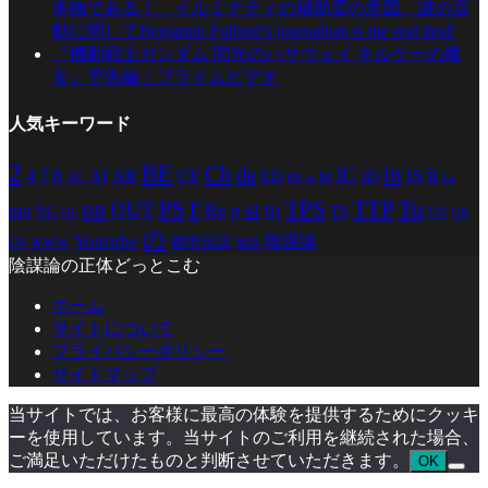
本物である！ イルミナティの補助霊の意図、謎の言
動に関してBenjamin Fulford’s journalism is the real deal!
『機動戦士ガンダム 閃光のハサウェイ キルケーの魔
女』予告編｜プライムビデオ
人気キーワード
2
BE
in
Ch
de
IC
it
4
AR
IS
7
8
AI
CE
es
ED
ht
ID
AC
La
et
r
PS
TTP
TPS
Tu
on
st
OUT
to
Re
ma
rt
TS
NG
UN
UR
OL
の
Youtube
www
陰謀論
都市伝説
US
陰謀
陰謀論の正体どっとこむ
ホーム
サイトについて
プライバシーポリシー
サイトマップ
当サイトでは、お客様に最高の体験を提供するためにクッキ
ーを使用しています。当サイトのご利用を継続された場合、
ご満足いただけたものと判断させていただきます。
OK