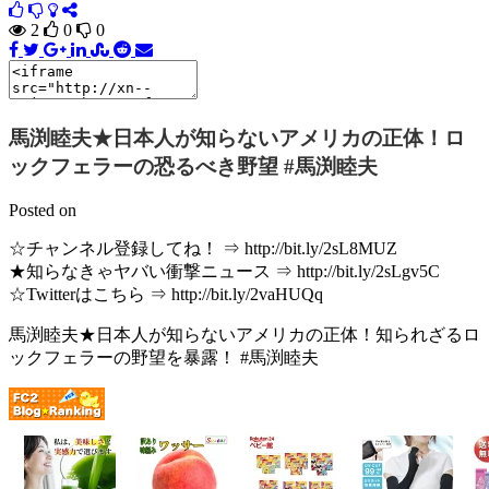
2
0
0
馬渕睦夫★日本人が知らないアメリカの正体！ロ
ックフェラーの恐るべき野望 #馬渕睦夫
Posted on
☆チャンネル登録してね！ ⇒ http://bit.ly/2sL8MUZ
★知らなきゃヤバい衝撃ニュース ⇒ http://bit.ly/2sLgv5C
☆Twitterはこちら ⇒ http://bit.ly/2vaHUQq
馬渕睦夫★日本人が知らないアメリカの正体！知られざるロ
ックフェラーの野望を暴露！ #馬渕睦夫