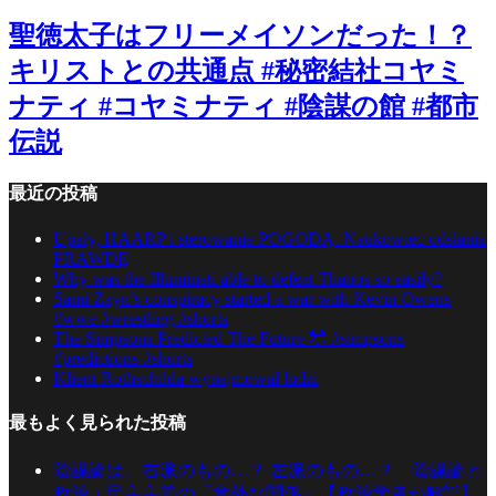
聖徳太子はフリーメイソンだった！？
キリストとの共通点 #秘密結社コヤミ
ナティ #コヤミナティ #陰謀の館 #都市
伝説
最近の投稿
Upały, HAARP i sterowanie POGODĄ. Naukowiec odsłania
PRAWDĘ
Why was the Illuminati able to defeat Thanos so easily?
Sami Zayn’s conspiracy started a war with Kevin Owens
#wwe #wrestling #shorts
The Simpsons Predicted The Future 🤯 #simpsons
#predictions #shorts
Klient Rothschilda wynajmował ludzi
最もよく見られた投稿
陰謀論は、右派のもの…？ 左派のもの…？ 陰謀論と
政治・民主主義の「意外な関係」【政治学者が解説】