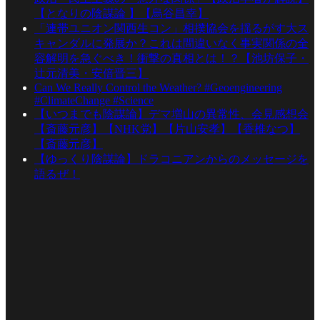
【となりの陰謀論 】【烏谷昌幸】
「連帯ユニオン関西生コン」相撲協会を揺るがす大ス
キャンダルに発展か？これは間違いなく事実関係の全
容解明を急ぐべき！衝撃の真相とは！？【池坊保子・
辻元清美・安倍晋三】
Can We Really Control the Weather? #Geoengineering
#ClimateChange #Science
【いつまでも陰謀論】デマ増山の異常性、会見感想会
【斎藤元彦】【NHK党】【片山安孝】【香椎なつ】
【斎藤元彦】
【ゆっくり陰謀論】ドラコニアンからのメッセージを
語るぜ！