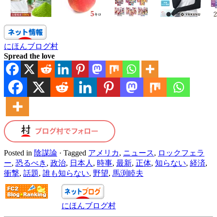
にほんブログ村
Spread the love
Posted in
陰謀論
·
Tagged
アメリカ
,
ニュース
,
ロックフェラ
ー
,
恐るべき
,
政治
,
日本人
,
時事
,
最新
,
正体
,
知らない
,
経済
,
衝撃
,
話題
,
誰も知らない
,
野望
,
馬渕睦夫
にほんブログ村