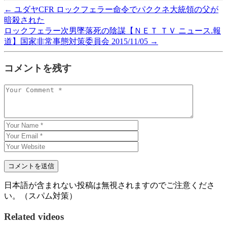
←
ユダヤCFR ロックフェラー命令でパククネ大統領の父が
暗殺された
ロックフェラー次男墜落死の陰謀【ＮＥＴ ＴＶ ニュース.報
道】国家非常事態対策委員会 2015/11/05
→
コメントを残す
日本語が含まれない投稿は無視されますのでご注意くださ
い。（スパム対策）
Related videos