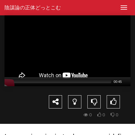
Skip
陰謀論の正体どっとこむ
to
Toggl
content
navig
Video
Player
00:45
0
0
0