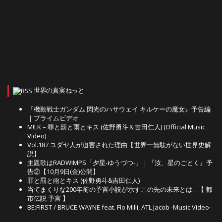
世界の真実ねっと
『機動戦士ガンダム 閃光のハサウェイ キルケーの魔女』予告編
｜プライムビデオ
M!LK – 罪と罰と雨とキス (佐野勇斗＆吉田仁人) (Official Music
Video)
Vol.187 ユダヤ人が迫害された理由【世界一無駄がない世界史解
説】
主題歌はRADWIMPS「夕星-ゆうづつ-」｜『汝、星のごとく』予
告②【10月9日(金)公開】
罪と罰と雨とキス (佐野勇斗&吉田仁人)
当てまくりな200年前の予言小説が示すこの先の未来とは…【 都
市伝説 予言 】
BE:FIRST / BRUCE WAYNE feat. Flo Milli, ATL Jacob -Music Video-