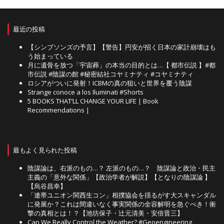
最近の投稿
【シンプソンズの予言】【警告】円安が招く日本の家計崩壊はも
う始まっている
月に遺骨を放つ「宇宙葬」の本当の目的とは…【 都市伝説 】#都
市伝説 #陰謀の館 #秘密結社コヤミナティ #コヤミナティ
ロシアがついに発射！ICBMの真の狙いと世界を覆う陰謀
Strange conoce a los Iluminati #Shorts
5 BOOKS THAT’LL CHANGE YOUR LIFE | Book
Recommendations |
最もよく見られた投稿
陰謀論は、右派のもの…？ 左派のもの…？ 陰謀論と政治・民主
主義の「意外な関係」【政治学者が解説】【となりの陰謀論 】
【烏谷昌幸】
「連帯ユニオン関西生コン」相撲協会を揺るがす大スキャンダル
に発展か？これは間違いなく事実関係の全容解明を急ぐべき！衝
撃の真相とは！？【池坊保子・辻元清美・安倍晋三】
Can We Really Control the Weather? #Geoengineering