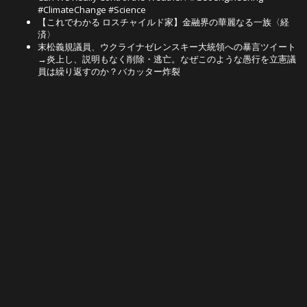
#ClimateChange #Science
【これでわかる ロスチャイルド家】金融界の華麗なる一族〈経
済〉
末松義規議員、ウクライナゼレンスキー大統領への暴言ツイート
→炎上し、説明もなく削除・逃亡。なぜこのような愚行を立憲議
員は繰り返すのか？バカッター炸裂