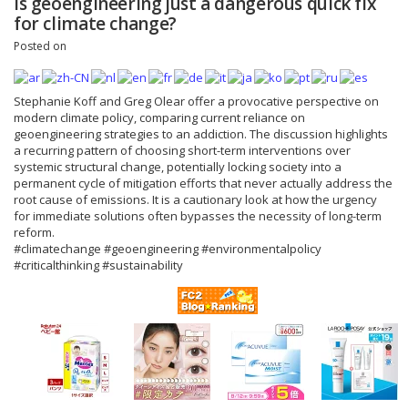
Is geoengineering just a dangerous quick fix
for climate change?
Posted on
Stephanie Koff and Greg Olear offer a provocative perspective on
modern climate policy, comparing current reliance on
geoengineering strategies to an addiction. The discussion highlights
a recurring pattern of choosing short-term interventions over
systemic structural change, potentially locking society into a
permanent cycle of mitigation efforts that never actually address the
root cause of emissions. It is a cautionary look at how the urgency
for immediate solutions often bypasses the necessity of long-term
reform.
#climatechange #geoengineering #environmentalpolicy
#criticalthinking #sustainability