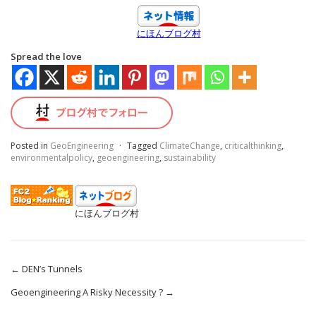
にほんブログ村
Spread the love
Posted in
GeoEngineering
·
Tagged
ClimateChange
,
criticalthinking
,
environmentalpolicy
,
geoengineering
,
sustainability
にほんブログ村
←
DEN’s Tunnels
Geoengineering A Risky Necessity ?
→