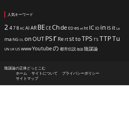
人気キーワード
2
BE
in
Ch
de
IC
it
4
AR
IS
7
8
AI
CE
es
ht
ED
ID
AC
La
et
r
PS
TTP
TPS
Tu
on
OUT
st
to
Re
ma
rt
NG
TS
OL
の
Youtube
www
陰謀論
都市伝説
US
UN
UR
陰謀
陰謀論の正体どっとこむ
ホーム
サイトについて
プライバシーポリシー
サイトマップ