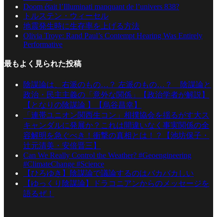
Doom était l’Illuminati manquant de l’univers 838?
トルステン・ウィーセル
地震発生時に生存率を上げる方法
Olivia Troye: Rand Paul’s Contempt Hearing Was Entirely
Performative
最もよく見られた投稿
陰謀論は、右派のもの…？ 左派のもの…？ 陰謀論と
政治・民主主義の「意外な関係」【政治学者が解説】
【となりの陰謀論 】【烏谷昌幸】
「連帯ユニオン関西生コン」相撲協会を揺るがす大ス
キャンダルに発展か？これは間違いなく事実関係の全
容解明を急ぐべき！衝撃の真相とは！？【池坊保子・
辻元清美・安倍晋三】
Can We Really Control the Weather? #Geoengineering
#ClimateChange #Science
【ひろゆき】陰謀論で議論するのはバカバカしい
【ゆっくり陰謀論】ドラコニアンからのメッセージを
語るぜ！