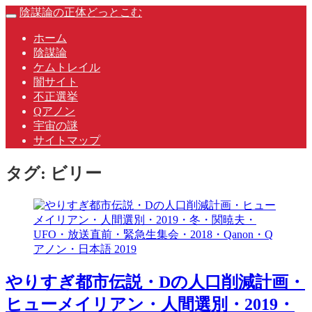
Skip
陰謀論の正体どっとこむ
Toggle
to
navigation
content
ホーム
陰謀論
ケムトレイル
闇サイト
不正選挙
Qアノン
宇宙の謎
サイトマップ
タグ:
ビリー
やりすぎ都市伝説・Dの人口削減計画・
ヒューメイリアン・人間選別・2019・