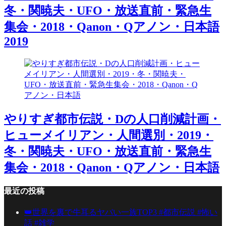
冬・関暁夫・UFO・放送直前・緊急生
集会・2018・Qanon・Qアノン・日本語
2019
やりすぎ都市伝説・Dの人口削減計画・
ヒューメイリアン・人間選別・2019・
冬・関暁夫・UFO・放送直前・緊急生
集会・2018・Qanon・Qアノン・日本語
最近の投稿
👑世界を裏で牛耳るヤバい一族TOP3 #都市伝説 #怖い
話 #雑学