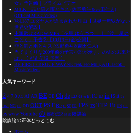
女』予告編｜プライムビデオ
M!LK – 罪と罰と雨とキス (佐野勇斗＆吉田仁人)
(Official Music Video)
Vol.187 ユダヤ人が迫害された理由【世界一無駄がない
世界史解説】
主題歌はRADWIMPS「夕星-ゆうづつ-」｜『汝、星の
ごとく』予告②【10月9日(金)公開】
罪と罰と雨とキス (佐野勇斗&吉田仁人)
当てまくりな200年前の予言小説が示すこの先の未来と
は…【 都市伝説 予言 】
BE:FIRST / BRUCE WAYNE feat. Flo Milli, ATL Jacob -
Music Video-
人気キーワード
2
BE
in
Ch
de
IC
it
4
AR
IS
7
8
AI
CE
es
ED
ht
ID
AC
La
et
r
PS
TTP
TPS
Tu
on
st
OUT
to
Re
ma
rt
TS
NG
UN
UR
OL
の
Youtube
www
陰謀論
都市伝説
US
陰謀
陰謀論の正体どっとこむ
ホーム