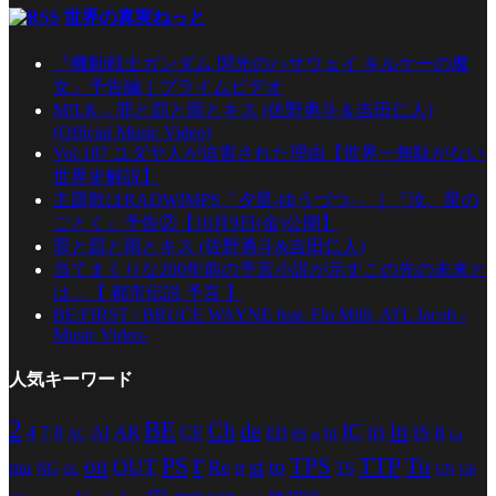
世界の真実ねっと
『機動戦士ガンダム 閃光のハサウェイ キルケーの魔
女』予告編｜プライムビデオ
M!LK – 罪と罰と雨とキス (佐野勇斗＆吉田仁人)
(Official Music Video)
Vol.187 ユダヤ人が迫害された理由【世界一無駄がない
世界史解説】
主題歌はRADWIMPS「夕星-ゆうづつ-」｜『汝、星の
ごとく』予告②【10月9日(金)公開】
罪と罰と雨とキス (佐野勇斗&吉田仁人)
当てまくりな200年前の予言小説が示すこの先の未来と
は…【 都市伝説 予言 】
BE:FIRST / BRUCE WAYNE feat. Flo Milli, ATL Jacob -
Music Video-
人気キーワード
2
BE
in
Ch
de
IC
it
4
AR
IS
7
8
AI
CE
es
ED
ht
ID
AC
La
et
r
PS
TTP
TPS
Tu
on
st
OUT
to
Re
ma
rt
TS
NG
UN
UR
OL