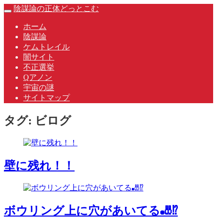
Skip
陰謀論の正体どっとこむ
Toggle
to
navigation
content
ホーム
陰謀論
ケムトレイル
闇サイト
不正選挙
Qアノン
宇宙の謎
サイトマップ
タグ:
ビログ
壁に残れ！！
ボウリング上に穴があいてる🎳⁉️