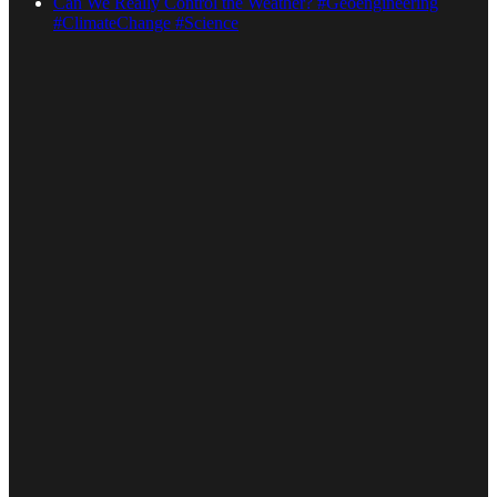
Can We Really Control the Weather? #Geoengineering
#ClimateChange #Science