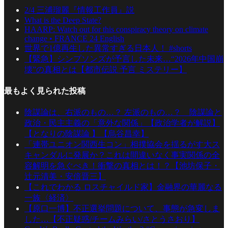
2/4 三浦瑠麗『情報工作員』説
What is the Deep State?
HAARP: Watch out for this conspiracy theory on climate
change • FRANCE 24 English
世界で1億再生した異常すぎる日本人！ #shorts
【緊急】シンプソンズが予言した未来…“2026年中国崩
壊”の真相とは【都市伝説 予言 ミステリー】
最もよく見られた投稿
陰謀論は、右派のもの…？ 左派のもの…？ 陰謀論と
政治・民主主義の「意外な関係」【政治学者が解説】
【となりの陰謀論 】【烏谷昌幸】
「連帯ユニオン関西生コン」相撲協会を揺るがす大ス
キャンダルに発展か？これは間違いなく事実関係の全
容解明を急ぐべき！衝撃の真相とは！？【池坊保子・
辻元清美・安倍晋三】
【これでわかる ロスチャイルド家】金融界の華麗なる
一族〈経済〉
【原口一博】不正選挙問題について、事態が急変しま
した…【不正疑惑/チームみらい/さとうさおり】