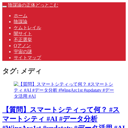
Skip
陰謀論の正体どっとこむ
Toggle
to
navigation
content
ホーム
陰謀論
ケムトレイル
闇サイト
不正選挙
Qアノン
宇宙の謎
サイトマップ
タグ:
メディ
【質問】スマートシティって何？ #ス
マートシティ #AI #データ分析
#WingArc1st #updatatv #データ活用 #AI