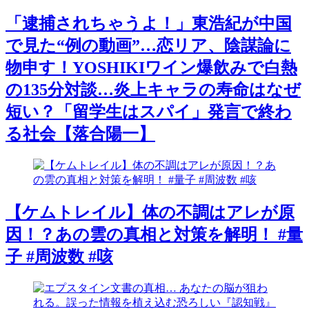
「逮捕されちゃうよ！」東浩紀が中国
で見た“例の動画”…恋リア、陰謀論に
物申す！YOSHIKIワイン爆飲みで白熱
の135分対談…炎上キャラの寿命はなぜ
短い？「留学生はスパイ」発言で終わ
る社会【落合陽一】
【ケムトレイル】体の不調はアレが原
因！？あの雲の真相と対策を解明！ #量
子 #周波数 #咳