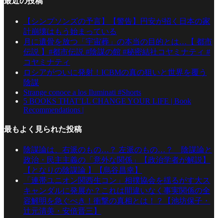
最近の投稿
【シンプソンズの予言】【警告】円安が招く日本の家
計崩壊はもう始まっている
月に遺骨を放つ「宇宙葬」の本当の目的とは…【 都市
伝説 】#都市伝説 #陰謀の館 #秘密結社コヤミナティ #
コヤミナティ
ロシアがついに発射！ICBMの真の狙いと世界を覆う
陰謀
Strange conoce a los Iluminati #Shorts
5 BOOKS THAT’LL CHANGE YOUR LIFE | Book
Recommendations |
最もよく見られた投稿
陰謀論は、右派のもの…？ 左派のもの…？ 陰謀論と
政治・民主主義の「意外な関係」【政治学者が解説】
【となりの陰謀論 】【烏谷昌幸】
「連帯ユニオン関西生コン」相撲協会を揺るがす大ス
キャンダルに発展か？これは間違いなく事実関係の全
容解明を急ぐべき！衝撃の真相とは！？【池坊保子・
辻元清美・安倍晋三】