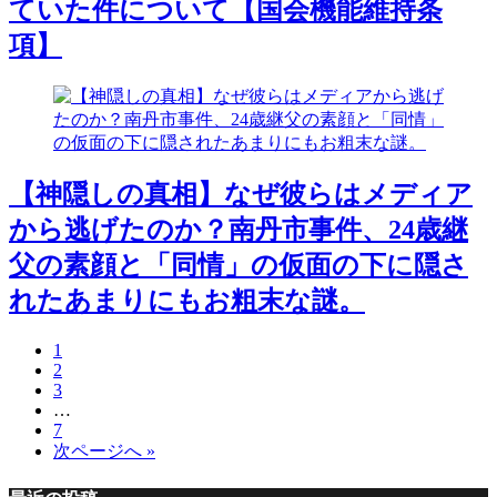
ていた件について【国会機能維持条
項】
【神隠しの真相】なぜ彼らはメディア
から逃げたのか？南丹市事件、24歳継
父の素顔と「同情」の仮面の下に隠さ
れたあまりにもお粗末な謎。
1
2
3
…
7
次ページへ »