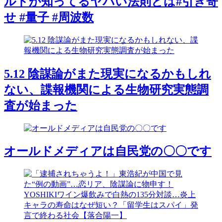
ルドが知ってるヤバい法則とは#引き寄
せ #量子 #周波数
5.12 陰謀論がまた現実になるかもしれ
ない、諜報機関による生物研究実態調
査が始まった
オールドメディアは自民党の〇〇です