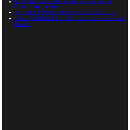
Can We Really Control the Weather? #Geoengineering
#ClimateChange #Science
【ひろゆき】陰謀論で議論するのはバカバカしい
【ゆっくり陰謀論】ドラコニアンからのメッセージを
語るぜ！