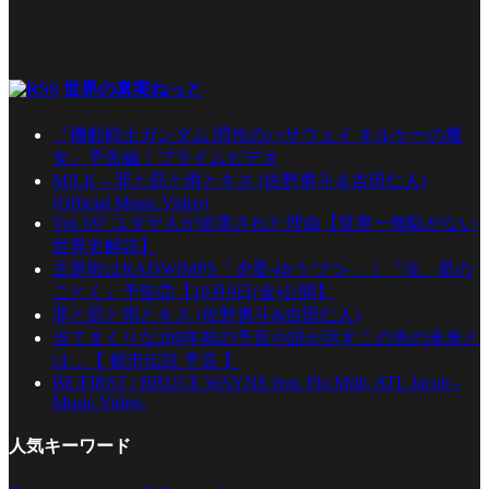
世界の真実ねっと
『機動戦士ガンダム 閃光のハサウェイ キルケーの魔
女』予告編｜プライムビデオ
M!LK – 罪と罰と雨とキス (佐野勇斗＆吉田仁人)
(Official Music Video)
Vol.187 ユダヤ人が迫害された理由【世界一無駄がない
世界史解説】
主題歌はRADWIMPS「夕星-ゆうづつ-」｜『汝、星の
ごとく』予告②【10月9日(金)公開】
罪と罰と雨とキス (佐野勇斗&吉田仁人)
当てまくりな200年前の予言小説が示すこの先の未来と
は…【 都市伝説 予言 】
BE:FIRST / BRUCE WAYNE feat. Flo Milli, ATL Jacob -
Music Video-
人気キーワード