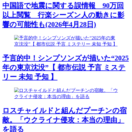
中国語で地震に関する誤情報 90万回
以上閲覧 行楽シーズン人の動きに影
響の可能性も(2026年4月28日)
予言的中！シンプソンズが描いた“2025
年の東京沈没”【 都市伝説 予言 ミステ
リー 未知 予知 】
ロスチャイルドと組んだプーチンの宿
敵。「ウクライナ侵攻：本当の理由」
を語る