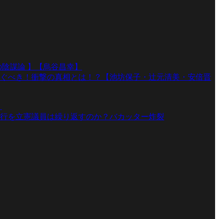
陰謀論 】【烏谷昌幸】
ぐべき！衝撃の真相とは！？【池坊保子・辻元清美・安倍晋
】
行を立憲議員は繰り返すのか？バカッター炸裂