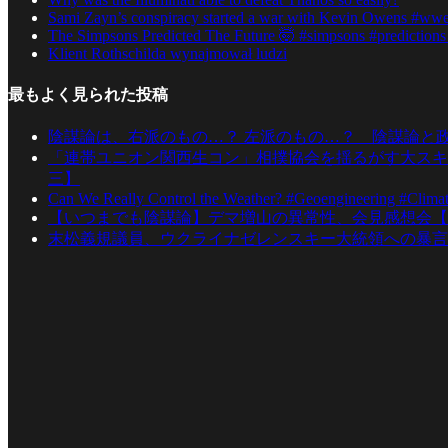
Sami Zayn’s conspiracy started a war with Kevin Owens #wwe 
The Simpsons Predicted The Future 🤯 #simpsons #predictions
Klient Rothschilda wynajmował ludzi
最もよく見られた投稿
陰謀論は、右派のもの…？ 左派のもの…？ 陰謀論と
「連帯ユニオン関西生コン」相撲協会を揺るがす大スキ
三】
Can We Really Control the Weather? #Geoengineering #Clima
【いつまでも陰謀論】デマ増山の異常性、会見感想会【
末松義規議員、ウクライナゼレンスキー大統領への暴言