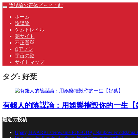
Skip
陰謀論の正体どっとこむ
Toggle
to
navigation
content
ホーム
陰謀論
ケムトレイル
闇サイト
不正選挙
Qアノン
宇宙の謎
サイトマップ
タグ:
好葉
有錢人的陰謀論：用娛樂摧毀你的一生【
最近の投稿
Upały, HAARP i sterowanie POGODĄ. Naukowiec odsłan
Why was the Illuminati able to defeat Thanos so easily?