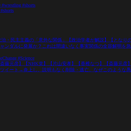
#wrestling #shorts
 #shorts
政治・民主主義の「意外な関係」【政治学者が解説】【となりの
ャンダルに発展か？これは間違いなく事実関係の全容解明を急
teChange #Science
斎藤元彦】【NHK党】【片山安孝】【香椎なつ】【斎藤元彦
ツイート→炎上し、説明もなく削除・逃亡。なぜこのような愚