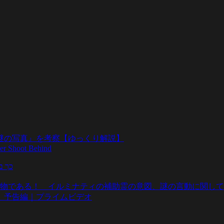
『謎の写真』を考察【ゆっくり解説】
r Shoot Behind
כך ב
ティの補助霊の意図、謎の言動に関してBenjamin Fulford’s jo
』予告編｜プライムビデオ