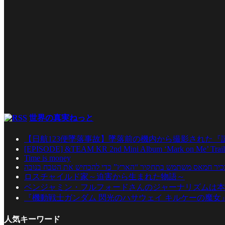
世界の真実ねっと
【日航123便墜落事故】墜落前の機内から撮影された
[EPISODE] &TEAM KR 2nd Mini Album ‘Mark on Me’ Traile
Time is money
כיר חמאס משתמש בתחקיר “הארץ” כדי להכחיש את הטבח בנובה
ロスチャイルド家～迫害から生まれた物語～
ベンジャミン・フルフォードさんのジャーナリズムは本物である！ イルミナ
『機動戦士ガンダム 閃光のハサウェイ キルケーの魔女
人気キーワード