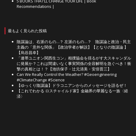
5 BOOKS THAT’LL CHANGE YOUR LIFE | Book
Recommendations |
最もよく見られた投稿
陰謀論は、右派のもの…？ 左派のもの…？ 陰謀論と政治・民主
主義の「意外な関係」【政治学者が解説】【となりの陰謀論 】
【烏谷昌幸】
「連帯ユニオン関西生コン」相撲協会を揺るがす大スキャンダル
に発展か？これは間違いなく事実関係の全容解明を急ぐべき！衝
撃の真相とは！？【池坊保子・辻元清美・安倍晋三】
Can We Really Control the Weather? #Geoengineering
#ClimateChange #Science
【ゆっくり陰謀論】ドラコニアンからのメッセージを語るぜ！
【これでわかる ロスチャイルド家】金融界の華麗なる一族〈経
済〉