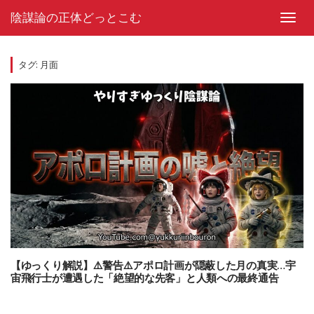
Skip
陰謀論の正体どっとこむ
to
Toggl
content
navig
タグ:
月面
【ゆっくり解説】⚠️警告⚠️アポロ計画が隠蔽した月の真実…宇
宙飛行士が遭遇した「絶望的な先客」と人類への最終通告