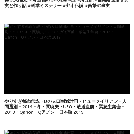
住 #5G電波 #月面着陸 #地球空洞説 #AI支配 #最新陰謀論 #真
実と作り話 #科学ミステリー #都市伝説 #衝撃の事実
やりすぎ都市伝説・Dの人口削減計画・ヒューメイリアン・人
間選別・2019・冬・関暁夫・UFO・放送直前・緊急生集会・
2018・Qanon・Qアノン・日本語 2019