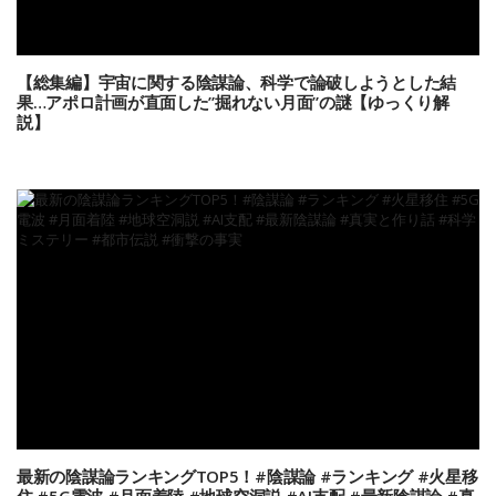
【総集編】宇宙に関する陰謀論、科学で論破しようとした結
果…アポロ計画が直面した”掘れない月面”の謎【ゆっくり解
説】
最新の陰謀論ランキングTOP5！#陰謀論 #ランキング #火星移