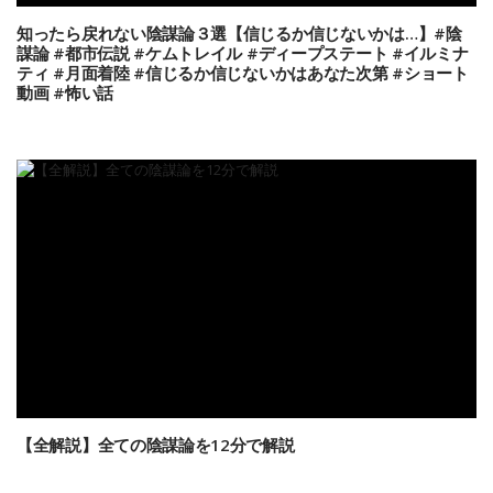
知ったら戻れない陰謀論３選【信じるか信じないかは…】#陰
謀論 #都市伝説 #ケムトレイル #ディープステート #イルミナ
ティ #月面着陸 #信じるか信じないかはあなた次第 #ショート
動画 #怖い話
【全解説】全ての陰謀論を12分で解説