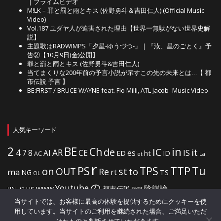
｜プライムビデオ
M!LK – 罪と罰と雨とキス (佐野勇斗＆吉田仁人) (Official Music
Video)
Vol.187 ユダヤ人が迫害された理由【世界一無駄がない世界史解
説】
主題歌はRADWIMPS「夕星-ゆうづつ-」｜『汝、星のごとく』予
告②【10月9日(金)公開】
罪と罰と雨とキス (佐野勇斗&吉田仁人)
当てまくりな200年前の予言小説が示すこの先の未来とは…【 都
市伝説 予言 】
BE:FIRST / BRUCE WAYNE feat. Flo Milli, ATL Jacob -Music Video-
人気キーワード
2
BE
in
Ch
de
IC
it
4
AR
IS
7
8
AI
CE
es
ht
ED
ID
AC
La
et
r
PS
TTP
TPS
Tu
on
OUT
st
to
Re
ma
rt
NG
TS
OL
の
Youtube
www
陰謀論
都市伝説
US
UN
UR
陰謀
当サイトでは、お客様に最高の体験を提供するためにクッキーを使
用しています。当サイトのご利用を継続された場合、ご満足いただ