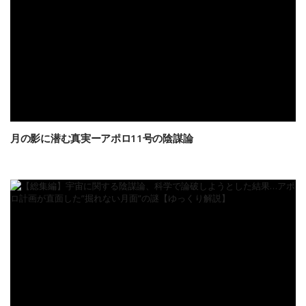
月の影に潜む真実ーアポロ11号の陰謀論