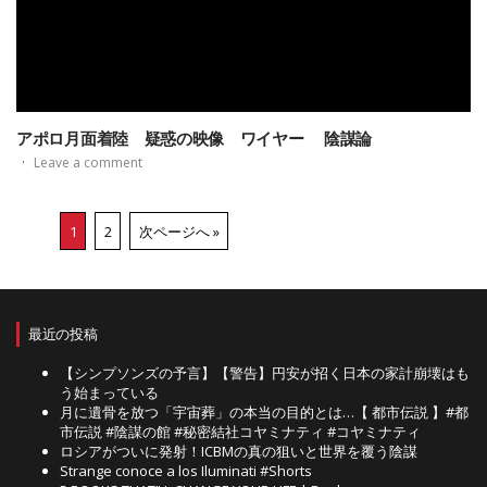
アポロ月面着陸 疑惑の映像 ワイヤー 陰謀論
·
Leave a comment
1
2
次ページへ »
最近の投稿
【シンプソンズの予言】【警告】円安が招く日本の家計崩壊はも
う始まっている
月に遺骨を放つ「宇宙葬」の本当の目的とは…【 都市伝説 】#都
市伝説 #陰謀の館 #秘密結社コヤミナティ #コヤミナティ
ロシアがついに発射！ICBMの真の狙いと世界を覆う陰謀
Strange conoce a los Iluminati #Shorts