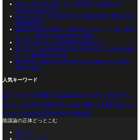
M!LK – 罪と罰と雨とキス (佐野勇斗＆吉田仁人)
(Official Music Video)
Vol.187 ユダヤ人が迫害された理由【世界一無駄がない
世界史解説】
主題歌はRADWIMPS「夕星-ゆうづつ-」｜『汝、星の
ごとく』予告②【10月9日(金)公開】
罪と罰と雨とキス (佐野勇斗&吉田仁人)
当てまくりな200年前の予言小説が示すこの先の未来と
は…【 都市伝説 予言 】
BE:FIRST / BRUCE WAYNE feat. Flo Milli, ATL Jacob -
Music Video-
人気キーワード
2
BE
in
Ch
de
IC
it
4
AR
IS
7
8
AI
CE
es
ED
ht
ID
AC
La
et
r
PS
TTP
TPS
Tu
on
st
OUT
to
Re
ma
rt
TS
NG
UN
UR
OL
の
Youtube
www
陰謀論
都市伝説
US
陰謀
陰謀論の正体どっとこむ
ホーム
サイトについて