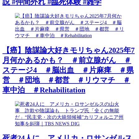
説 #仲間外れ #臨死体験 #雑学
【癌】陰謀論大好きモリちゃん2025年7
月何かあるかも？ ＃前立腺がん ＃
ステージ4 ＃脳出血 ＃片麻痺 ＃県
営 ＃団地 ＃都営 ＃リウマチ ＃
車中泊 ＃Rehabilitation
死者24人に アメリカ・ロサンゼルス