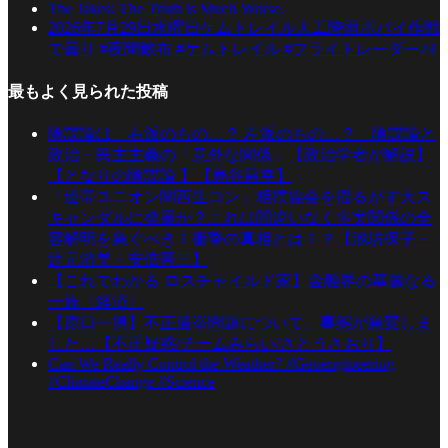
The Jakes: The Truth is Much Worse.
2026年7月29日水曜日ケムトレイル人工降雨ポパイ作戦
で曇り #夜間散布 #ケムトレイル #フライトレーダー24
最もよく見られた投稿
陰謀論は、右派のもの…？ 左派のもの…？ 陰謀論と
政治・民主主義の「意外な関係」【政治学者が解説】
【となりの陰謀論 】【烏谷昌幸】
「連帯ユニオン関西生コン」相撲協会を揺るがす大ス
キャンダルに発展か？これは間違いなく事実関係の全
容解明を急ぐべき！衝撃の真相とは！？【池坊保子・
辻元清美・安倍晋三】
【これでわかる ロスチャイルド家】金融界の華麗なる
一族〈経済〉
【原口一博】不正選挙問題について、事態が急変しま
した…【不正疑惑/チームみらい/さとうさおり】
Can We Really Control the Weather? #Geoengineering
#ClimateChange #Science