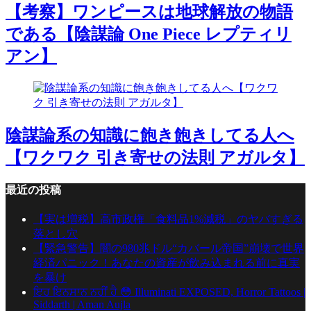
【考察】ワンピースは地球解放の物語
である【陰謀論 One Piece レプティリ
アン】
陰謀論系の知識に飽き飽きしてる人へ
【ワクワク 引き寄せの法則 アガルタ】
最近の投稿
【実は増税】高市政権「食料品1%減税」のヤバすぎる
落とし穴
【緊急警告】闇の980兆ドル“カバール帝国”崩壊で世界
経済パニック！あなたの資産が飲み込まれる前に真実
を暴け
ਇਹ ਇਨਸਾਨ ਨਹੀਂ ਹੈ 😳 Illuminati EXPOSED, Horror Tattoos |
Siddarth | Aman Aujla