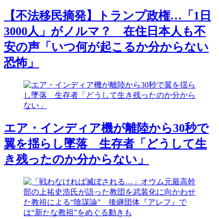
【不法移民摘発】トランプ政権…「1日
3000人」がノルマ？ 在住日本人も不
安の声「いつ何が起こるか分からない
恐怖」
エア・インディア機が離陸から30秒で
翼を揺らし墜落 生存者「どうして生
き残ったのか分からない」