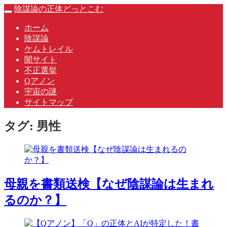
Skip
陰謀論の正体どっとこむ
Toggle
to
navigation
content
ホーム
陰謀論
ケムトレイル
闇サイト
不正選挙
Qアノン
宇宙の謎
サイトマップ
タグ:
男性
母親を書類送検【なぜ陰謀論は生まれ
るのか？】