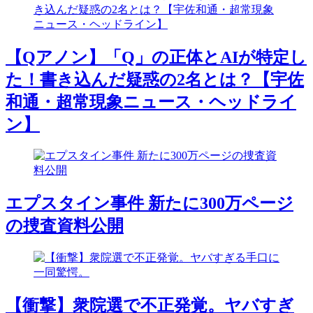
【Qアノン】「Q」の正体とAIが特定し
た！書き込んだ疑惑の2名とは？【宇佐
和通・超常現象ニュース・ヘッドライ
ン】
エプスタイン事件 新たに300万ページ
の捜査資料公開
【衝撃】衆院選で不正発覚。ヤバすぎ