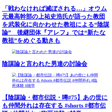
「戦わなければ滅ぼされる…」オウム
元最高幹部の上祐史浩氏が語った教団
を武装化に向かわせた教祖による“陰謀
論” 後継団体『アレフ』では“新たな
教祖”をめぐる動きも
陰謀論と言われた男達の討論会
【陰謀論・都市伝説・噂#75】あの世に
も仲間外れは存在する #shorts #都市伝