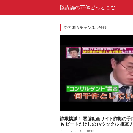
Skip
陰謀論の正体どっとこむ
to
content
タグ:
相互チャンネル登録
詐欺撲滅！ 悪徳動画サイト詐欺の手
も ビートたけしのTVタックル 相互
·
Leave a comment