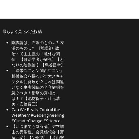
最もよく見られた投稿
陰謀論は、右派のもの…？ 左
派のもの…？ 陰謀論と政
治・民主主義の「意外な関
係」【政治学者が解説】【と
なりの陰謀論 】【烏谷昌幸】
「連帯ユニオン関西生コン」
相撲協会を揺るがす大スキャ
ンダルに発展か？これは間違
いなく事実関係の全容解明を
急ぐべき！衝撃の真相と
は！？【池坊保子・辻元清
美・安倍晋三】
Can We Really Control the
Weather? #Geoengineering
#ClimateChange #Science
【いつまでも陰謀論】デマ増
山の異常性、会見感想会【斎
藤元彦】【NHK党】【片山安