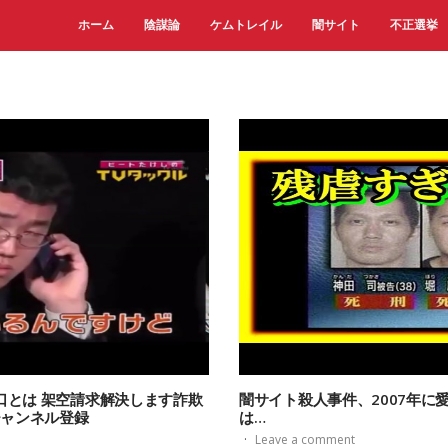
ホーム
陰謀論
ケムトレイル
闇サイト
不正選挙
口とは 架空請求解決します詐欺
闇サイト殺人事件、2007年に
チャンネル登録
は…
·
Leave a comment