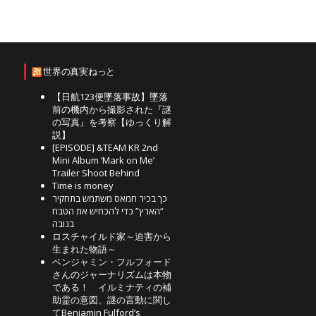
世界の真実ねっと
【日航123便墜落事故】墜落
前の機内から撮影された『謎
の写真』を考察【ゆっくり解
説】
[EPISODE] &TEAM KR 2nd
Mini Album ‘Mark on Me’
Trailer Shoot Behind
Time is money
כך בכיר חמאס משתמש בתחקיר
“הארץ” כדי להכחיש את הטבח
בנובה
ロスチャイルド家～迫害から
生まれた物語～
ベンジャミン・フルフォード
さんのジャーナリズムは本物
である！ イルミナティの補
助霊の意図、謎の言動に関し
てBenjamin Fulford’s