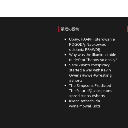
最近の投稿
Upały, HAARP i sterowanie
POGODĄ. Naukowiec
odsłania PRAWDĘ
Why was the Illuminati able
to defeat Thanos so easily?
Sami Zayn’s conspiracy
started a war with Kevin
Owens #wwe #wrestling
#shorts
The Simpsons Predicted
The Future 🤯 #simpsons
#predictions #shorts
Klient Rothschilda
wynajmował ludzi