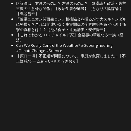
陰謀論は、右派のもの…？ 左派のもの…？ 陰謀論と政治・民主
主義の「意外な関係」【政治学者が解説】【となりの陰謀論 】
【烏谷昌幸】
「連帯ユニオン関西生コン」相撲協会を揺るがす大スキャンダル
に発展か？これは間違いなく事実関係の全容解明を急ぐべき！衝
撃の真相とは！？【池坊保子・辻元清美・安倍晋三】
【これでわかる ロスチャイルド家】金融界の華麗なる一族〈経
済〉
Can We Really Control the Weather? #Geoengineering
#ClimateChange #Science
【原口一博】不正選挙問題について、事態が急変しました…【不
正疑惑/チームみらい/さとうさおり】