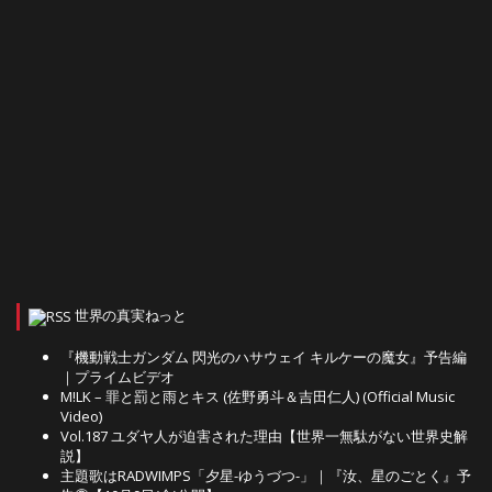
世界の真実ねっと
『機動戦士ガンダム 閃光のハサウェイ キルケーの魔女』予告編
｜プライムビデオ
M!LK – 罪と罰と雨とキス (佐野勇斗＆吉田仁人) (Official Music
Video)
Vol.187 ユダヤ人が迫害された理由【世界一無駄がない世界史解
説】
主題歌はRADWIMPS「夕星-ゆうづつ-」｜『汝、星のごとく』予