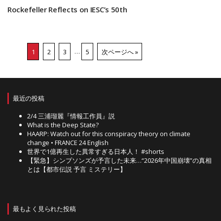
Rockefeller Reflects on IESC’s 50th
1
2
3
…
5
次ページへ »
最近の投稿
2/4 三浦瑠麗『情報工作員』説
What is the Deep State?
HAARP: Watch out for this conspiracy theory on climate
change • FRANCE 24 English
世界で1億再生した異常すぎる日本人！ #shorts
【緊急】シンプソンズが予言した未来…“2026年中国崩壊”の真相
とは【都市伝説 予言 ミステリー】
最もよく見られた投稿