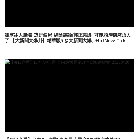
謝寒冰大膽曝”這是個局”綠陰謀論!郭正亮爆1可能賴清德麻煩大
了!【大新聞大爆卦】精華版5 @大新聞大爆卦HotNewsTalk