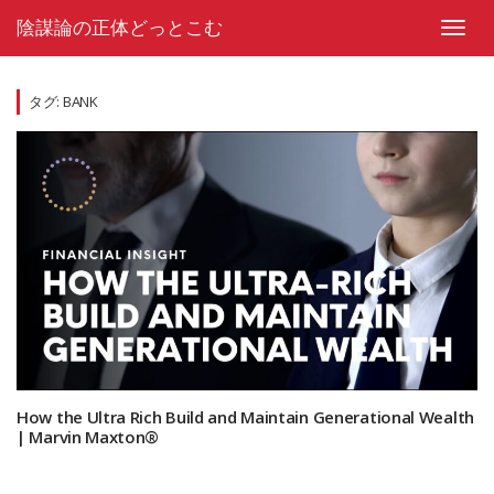
Skip
陰謀論の正体どっとこむ
to
Toggl
content
navig
タグ:
BANK
How the Ultra Rich Build and Maintain Generational Wealth
| Marvin Maxton®