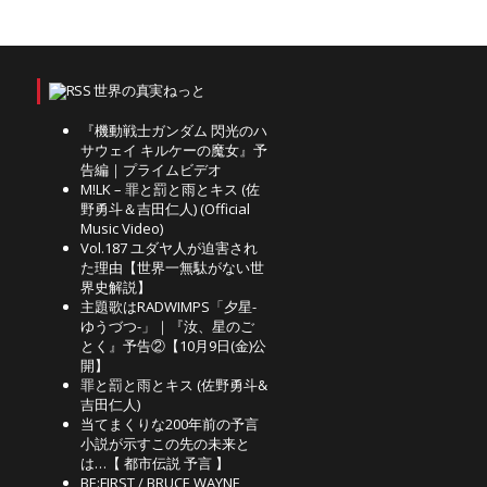
世界の真実ねっと
『機動戦士ガンダム 閃光のハ
サウェイ キルケーの魔女』予
告編｜プライムビデオ
M!LK – 罪と罰と雨とキス (佐
野勇斗＆吉田仁人) (Official
Music Video)
Vol.187 ユダヤ人が迫害され
た理由【世界一無駄がない世
界史解説】
主題歌はRADWIMPS「夕星-
ゆうづつ-」｜『汝、星のご
とく』予告②【10月9日(金)公
開】
罪と罰と雨とキス (佐野勇斗&
吉田仁人)
当てまくりな200年前の予言
小説が示すこの先の未来と
は…【 都市伝説 予言 】
BE:FIRST / BRUCE WAYNE