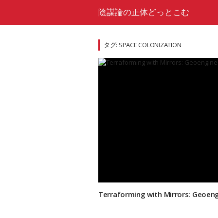
Skip
陰謀論の正体どっとこむ
to
content
タグ:
SPACE COLONIZATION
Terraforming with Mirrors: Geoeng