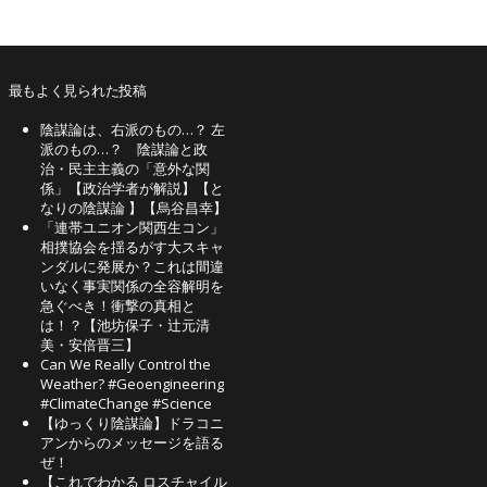
最もよく見られた投稿
陰謀論は、右派のもの…？ 左
派のもの…？ 陰謀論と政
治・民主主義の「意外な関
係」【政治学者が解説】【と
なりの陰謀論 】【烏谷昌幸】
「連帯ユニオン関西生コン」
相撲協会を揺るがす大スキャ
ンダルに発展か？これは間違
いなく事実関係の全容解明を
急ぐべき！衝撃の真相と
は！？【池坊保子・辻元清
美・安倍晋三】
Can We Really Control the
Weather? #Geoengineering
#ClimateChange #Science
【ゆっくり陰謀論】ドラコニ
アンからのメッセージを語る
ぜ！
【これでわかる ロスチャイル