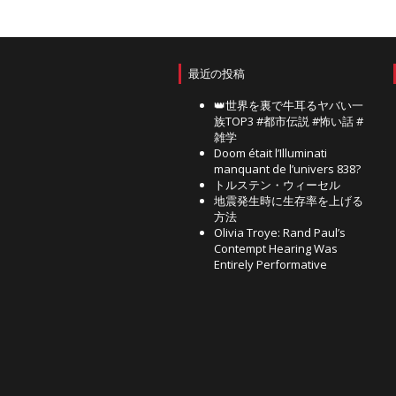
最近の投稿
👑世界を裏で牛耳るヤバい一
族TOP3 #都市伝説 #怖い話 #
雑学
Doom était l’Illuminati
manquant de l’univers 838?
トルステン・ウィーセル
地震発生時に生存率を上げる
方法
Olivia Troye: Rand Paul’s
Contempt Hearing Was
Entirely Performative