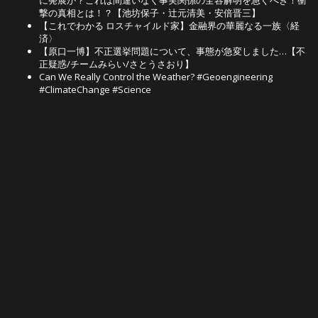
に発展か？これは間違いなく事実関係の全容解明を急ぐべき！衝
撃の真相とは！？【池坊保子・辻元清美・安倍晋三】
【これでわかる ロスチャイルド家】金融界の華麗なる一族〈経
済〉
【原口一博】不正選挙問題について、事態が急変しました…【不
正疑惑/チームみらい/さとうさおり】
Can We Really Control the Weather? #Geoengineering
#ClimateChange #Science