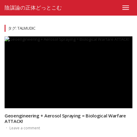
Skip
陰謀論の正体どっとこむ
to
Toggl
content
navig
タグ:
TALMUDIC
Geoengineering + Aerosol Spraying = Biological Warfare
ATTACK!
·
Leave a comment