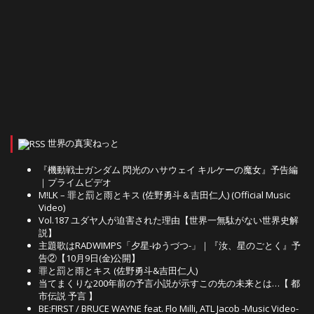
世界の真実ねっと
『機動戦士ガンダム 閃光のハサウェイ キルケーの魔女』予告編
｜プライムビデオ
M!LK – 罪と罰と雨とキス (佐野勇斗＆吉田仁人) (Official Music
Video)
Vol.187 ユダヤ人が迫害された理由【世界一無駄がない世界史解
説】
主題歌はRADWIMPS「夕星-ゆうづつ-」｜『汝、星のごとく』予
告②【10月9日(金)公開】
罪と罰と雨とキス (佐野勇斗&吉田仁人)
当てまくりな200年前の予言小説が示すこの先の未来とは…【 都
市伝説 予言 】
BE:FIRST / BRUCE WAYNE feat. Flo Milli, ATL Jacob -Music Video-