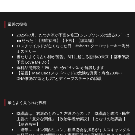
最近の投稿
2025年7月、たつき涼が予言を修正! シンプソンズの語るXデーは
●●だった！【都市伝説】【予言】【総集編】
ロスチャイルドが亡くなった日 #shorts ターロウトーキー海外
ミステリー
当たりまくり占い師が警告。8月に起こる恐怖の未来【 都市伝説
予言 Love Me Do 】
食料品消費税「1%」がいかにヤバいか解説します
【暴露】Med Bedsメッドベッドの危険な真実：寿命200年・
DNA修復の“落とし穴”とディープステートの隠蔽
最もよく見られた投稿
陰謀論は、右派のもの…？ 左派のもの…？ 陰謀論と政治・民主
主義の「意外な関係」【政治学者が解説】【となりの陰謀論 】
【烏谷昌幸】
「連帯ユニオン関西生コン」相撲協会を揺るがす大スキャンダル