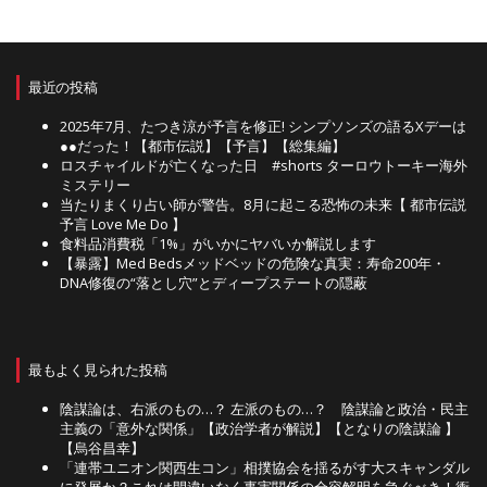
最近の投稿
2025年7月、たつき涼が予言を修正! シンプソンズの語るXデーは
●●だった！【都市伝説】【予言】【総集編】
ロスチャイルドが亡くなった日 #shorts ターロウトーキー海外
ミステリー
当たりまくり占い師が警告。8月に起こる恐怖の未来【 都市伝説
予言 Love Me Do 】
食料品消費税「1%」がいかにヤバいか解説します
【暴露】Med Bedsメッドベッドの危険な真実：寿命200年・
DNA修復の“落とし穴”とディープステートの隠蔽
最もよく見られた投稿
陰謀論は、右派のもの…？ 左派のもの…？ 陰謀論と政治・民主
主義の「意外な関係」【政治学者が解説】【となりの陰謀論 】
【烏谷昌幸】
「連帯ユニオン関西生コン」相撲協会を揺るがす大スキャンダル