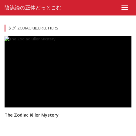
Skip
陰謀論の正体どっとこむ
to
Toggl
content
navig
タグ:
ZODIAC KILLER LETTERS
The Zodiac Killer Mystery