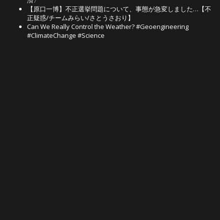
済〉
【原口一博】不正選挙問題について、事態が急変しました…【不
正疑惑/チームみらい/さとうさおり】
Can We Really Control the Weather? #Geoengineering
#ClimateChange #Science