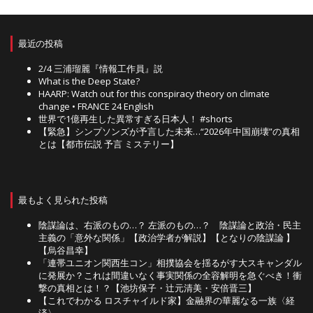
最近の投稿
2/4 三浦瑠麗『情報工作員』説
What is the Deep State?
HAARP: Watch out for this conspiracy theory on climate
change • FRANCE 24 English
世界で1億再生した異常すぎる日本人！ #shorts
【緊急】シンプソンズが予言した未来…“2026年中国崩壊”の真相
とは【都市伝説 予言 ミステリー】
最もよく見られた投稿
陰謀論は、右派のもの…？ 左派のもの…？ 陰謀論と政治・民主
主義の「意外な関係」【政治学者が解説】【となりの陰謀論 】
【烏谷昌幸】
「連帯ユニオン関西生コン」相撲協会を揺るがす大スキャンダル
に発展か？これは間違いなく事実関係の全容解明を急ぐべき！衝
撃の真相とは！？【池坊保子・辻元清美・安倍晋三】
【これでわかる ロスチャイルド家】金融界の華麗なる一族〈経