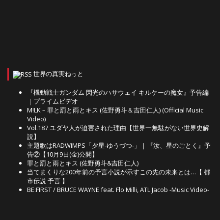
世界の真実ねっと
『機動戦士ガンダム 閃光のハサウェイ キルケーの魔女』予告編
｜プライムビデオ
M!LK – 罪と罰と雨とキス (佐野勇斗＆吉田仁人) (Official Music
Video)
Vol.187 ユダヤ人が迫害された理由【世界一無駄がない世界史解
説】
主題歌はRADWIMPS「夕星-ゆうづつ-」｜『汝、星のごとく』予
告②【10月9日(金)公開】
罪と罰と雨とキス (佐野勇斗&吉田仁人)
当てまくりな200年前の予言小説が示すこの先の未来とは…【 都
市伝説 予言 】
BE:FIRST / BRUCE WAYNE feat. Flo Milli, ATL Jacob -Music Video-