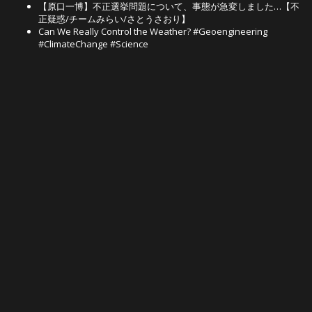
【原口一博】不正選挙問題について、事態が急変しました…【不
正疑惑/チームみらい/さとうさおり】
Can We Really Control the Weather? #Geoengineering
#ClimateChange #Science