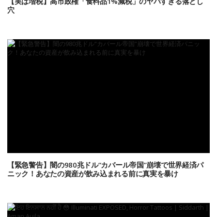
【実は増税】高市政権「食料品1%減税」のヤバすぎる落とし
穴
【緊急警告】闇の980兆ドル“カバール帝国”崩壊で世界経済パ
ニック！あなたの資産が飲み込まれる前に真実を暴け