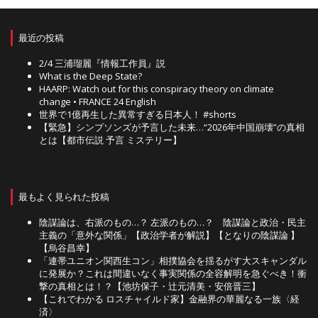
最近の投稿
2/4 三浦瑠麗『情報工作員』説
What is the Deep State?
HAARP: Watch out for this conspiracy theory on climate
change • FRANCE 24 English
世界で1億再生した異常すぎる日本人！ #shorts
【緊急】シンプソンズが予言した未来…“2026年中国崩壊”の真相
とは【都市伝説 予言 ミステリー】
最もよく見られた投稿
陰謀論は、右派のもの…？ 左派のもの…？ 陰謀論と政治・民主
主義の「意外な関係」【政治学者が解説】【となりの陰謀論 】
【烏谷昌幸】
「連帯ユニオン関西生コン」相撲協会を揺るがす大スキャンダル
に発展か？これは間違いなく事実関係の全容解明を急ぐべき！衝
撃の真相とは！？【池坊保子・辻元清美・安倍晋三】
【これでわかる ロスチャイルド家】金融界の華麗なる一族〈経
済〉