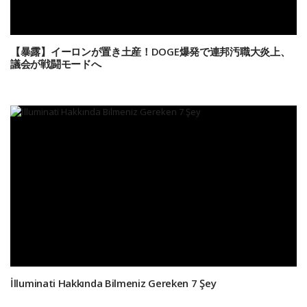
【暴露】イーロンが置き土産！DOGE爆発で連邦汚職大炎上、
議会が戦闘モードへ
İlluminati Hakkında Bilmeniz Gereken 7 Şey