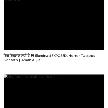
ਇਹ ਇਨਸਾਨ ਨਹੀਂ ਹੈ 😳 Illuminati EXPOSED, Horror Tattoos |
Siddarth | Aman Aujla