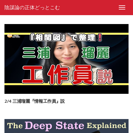
Skip
陰謀論の正体どっとこむ
to
Toggl
content
navig
2/4 三浦瑠麗『情報工作員』説