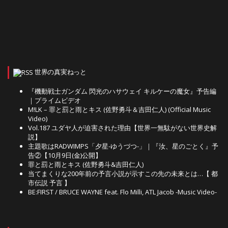
世界の真実ねっと
『機動戦士ガンダム 閃光のハサウェイ キルケーの魔女』予告編
｜プライムビデオ
M!LK – 罪と罰と雨とキス (佐野勇斗＆吉田仁人) (Official Music
Video)
Vol.187 ユダヤ人が迫害された理由【世界一無駄がない世界史解
説】
主題歌はRADWIMPS「夕星-ゆうづつ-」｜『汝、星のごとく』予
告②【10月9日(金)公開】
罪と罰と雨とキス (佐野勇斗&吉田仁人)
当てまくりな200年前の予言小説が示すこの先の未来とは…【 都
市伝説 予言 】
BE:FIRST / BRUCE WAYNE feat. Flo Milli, ATL Jacob -Music Video-