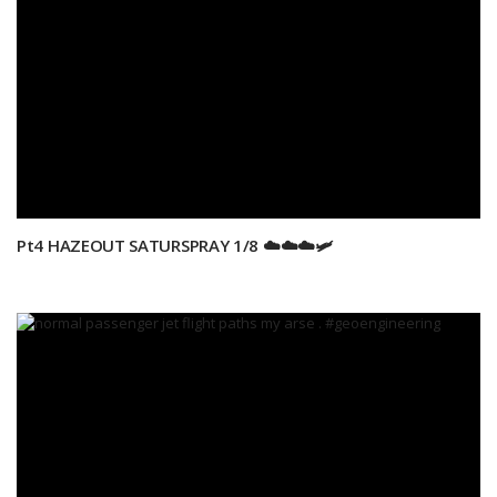
Pt4 HAZEOUT SATURSPRAY 1/8 ☁️☁️☁️🛩️