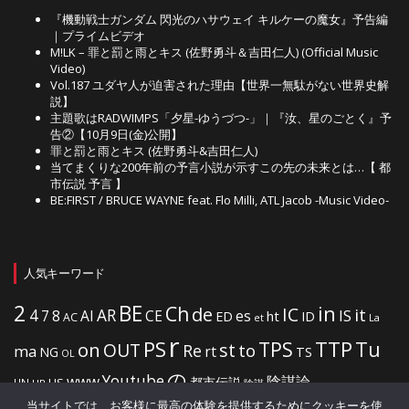
『機動戦士ガンダム 閃光のハサウェイ キルケーの魔女』予告編
｜プライムビデオ
M!LK – 罪と罰と雨とキス (佐野勇斗＆吉田仁人) (Official Music
Video)
Vol.187 ユダヤ人が迫害された理由【世界一無駄がない世界史解
説】
主題歌はRADWIMPS「夕星-ゆうづつ-」｜『汝、星のごとく』予
告②【10月9日(金)公開】
罪と罰と雨とキス (佐野勇斗&吉田仁人)
当てまくりな200年前の予言小説が示すこの先の未来とは…【 都
市伝説 予言 】
BE:FIRST / BRUCE WAYNE feat. Flo Milli, ATL Jacob -Music Video-
人気キーワード
2
BE
in
Ch
de
IC
it
4
AR
IS
7
8
AI
CE
es
ht
ED
ID
AC
La
et
r
PS
TTP
TPS
Tu
on
OUT
st
to
Re
ma
rt
NG
TS
OL
の
Youtube
www
陰謀論
都市伝説
US
UN
UR
陰謀
当サイトでは、お客様に最高の体験を提供するためにクッキーを使