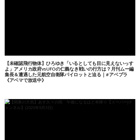
【未確認飛行物体】ひろゆき「いるとしても目に見えないっす
よ」アメリカ政府vsUFOの仁義なき戦いの行方は？月刊ムー編
集長＆遭遇した元航空自衛隊パイロットと迫る｜#アベプラ
《アベマで放送中》