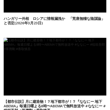
ハンガリー外相 ロシアに情報漏洩か 「荒唐無稽な陰謀論」
と否定(2026年3月23日)
【都市伝説】月に建造物！？地下都市が！？『ななにー 地下
ABEMA』毎週日曜よる8時〜ABEMAで無料放送中 #ななにー #