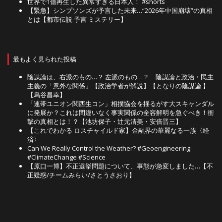
世界で1億再生した異常すぎる日本人！ #shorts
【緊急】シンプソンズが予言した未来…“2026年中国崩壊”の真相
とは【都市伝説 予言 ミステリー】
最もよく見られた投稿
陰謀論は、右派のもの…？ 左派のもの…？ 陰謀論と政治・民主
主義の「意外な関係」【政治学者が解説】【となりの陰謀論 】
【烏谷昌幸】
「連帯ユニオン関西生コン」相撲協会を揺るがす大スキャンダル
に発展か？これは間違いなく事実関係の全容解明を急ぐべき！衝
撃の真相とは！？【池坊保子・辻元清美・安倍晋三】
【これでわかる ロスチャイルド家】金融界の華麗なる一族〈経
済〉
Can We Really Control the Weather? #Geoengineering
#ClimateChange #Science
【原口一博】不正選挙問題について、事態が急変しました…【不
正疑惑/チームみらい/さとうさおり】