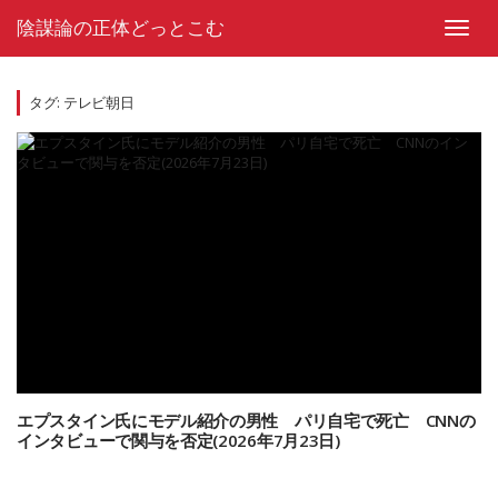
Skip
陰謀論の正体どっとこむ
to
Toggl
content
navig
タグ:
テレビ朝日
エプスタイン氏にモデル紹介の男性 パリ自宅で死亡 CNNの
インタビューで関与を否定(2026年7月23日)