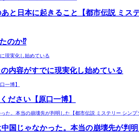
壊のあと日本に起きること【都市伝説 ミス
のか⁉︎
…その内容がすでに現実化し始めている
ください【原口一博】
空’は中国じゃなかった。本当の崩壊先が判