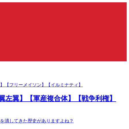
翼左翼】【軍産複合体】【戦争利権】