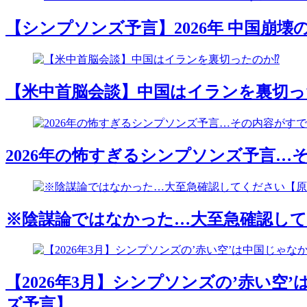
【シンプソンズ予言】2026年 中国崩
【米中首脳会談】中国はイランを裏切った
2026年の怖すぎるシンプソンズ予言
※陰謀論ではなかった…大至急確認して
【2026年3月】シンプソンズの’赤い
ズ予言】