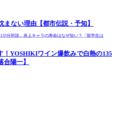
が沈まない理由【都市伝説・予知】
YOSHIKIワイン爆飲みで白熱の135
落合陽一】