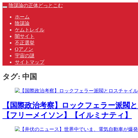
Skip
陰謀論の正体どっとこむ
Toggle
to
navigation
content
ホーム
陰謀論
ケムトレイル
闇サイト
不正選挙
Qアノン
宇宙の謎
サイトマップ
タグ:
中国
【国際政治考察】ロックフェラー派閥と
【フリーメイソン】【イルミナティ】