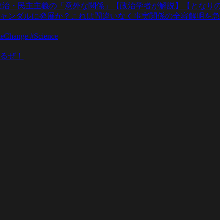
政治・民主主義の「意外な関係」【政治学者が解説】【となりの
ャンダルに発展か？これは間違いなく事実関係の全容解明を急
teChange #Science
るぜ！