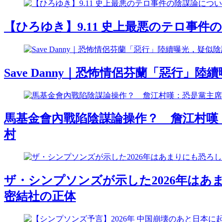
【ひろゆき】9.11 史上最悪のテロ事件
Save Danny｜恐怖情侶芬蘭「惡行」
馬基金會內戰陷陰謀論操作？ 詹江村嘆：恐是黨主
村
ザ・シンプソンズが示した2026年はあ
密結社の正体