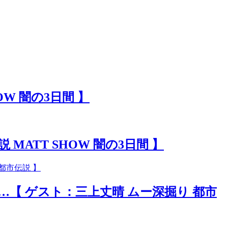
W 闇の3日間 】
ATT SHOW 闇の3日間 】
【 ゲスト：三上丈晴 ムー深掘り 都市