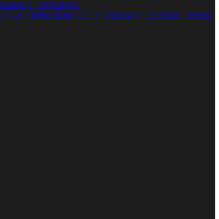
陰謀論 】【烏谷昌幸】
ぐべき！衝撃の真相とは！？【池坊保子・辻元清美・安倍晋