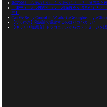
陰謀論は、右派のもの…？ 左派のもの…？ 陰謀論と
「連帯ユニオン関西生コン」相撲協会を揺るがす大スキ
三】
Can We Really Control the Weather? #Geoengineering #Clima
【ひろゆき】陰謀論で議論するのはバカバカしい
【ゆっくり陰謀論】ドラコニアンからのメッセージを語