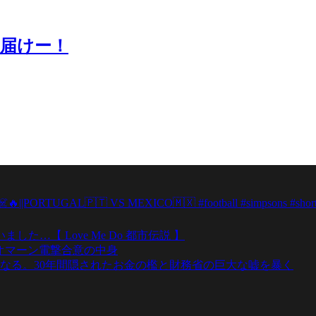
届けー！
||PORTUGAL🇵🇹 VS MEXICO🇲🇽 #football #simpsons #short
…【 Love Me Do 都市伝説 】
オマーン電撃合意の中身
なる。30年間隠されたお金の檻と財務省の巨大な嘘を暴く