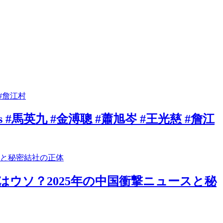
#馬英九 #金溥聰 #蕭旭岑 #王光慈 #詹江
はウソ？2025年の中国衝撃ニュースと秘