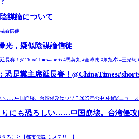
の陰謀論について
陸續曝光，疑似陰謀論信徒
席延長賽！@ChinaTimes#shorts 
まりにも恐ろしい……中国崩壊。台湾侵攻