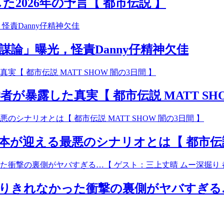
2026年の予言【 都市伝説 】
謀論」曝光，怪責Danny仔精神欠佳
暴露した真実【 都市伝説 MATT SHO
本が迎える最悪のシナリオとは【 都市伝説 M
りきれなかった衝撃の裏側がヤバすぎる…