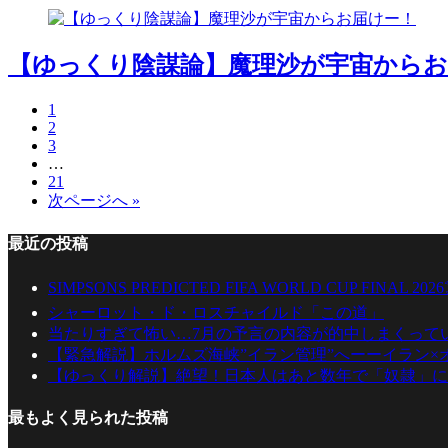
【ゆっくり陰謀論】魔理沙が宇宙からお
1
2
3
…
21
次ページへ »
最近の投稿
SIMPSONS PREDICTED FIFA WORLD CUP FINAL 2026☠️🔥
シャーロット・ド・ロスチャイルド「この道」
当たりすぎて怖い…7月の予言の内容が的中しまくっていました
【緊急解説】ホルムズ海峡”イラン管理”へーーイラン×
【ゆっくり解説】絶望！日本人はあと数年で「奴隷」に
最もよく見られた投稿