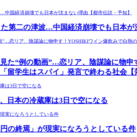
言した第二の津波…中国経済崩壊でも日本
た“例の動画”…恋リア、陰謀論に物申す！
「留学生はスパイ」発言で終わる社会【
、日本の冷蔵庫は3日で空になる
本円の終焉」が現実になろうとしている件