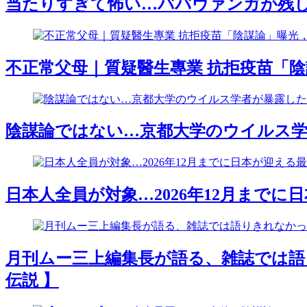
当たりすぎて怖い…ババヴァンガが残した
不正常父母｜質疑醫生專業 抗拒疫苗「陰
陰謀論ではない…京都大学のウイルス学者が
日本人全員が対象…2026年12月までに日
月刊ムー三上編集長が語る、雑誌では語
伝説 】