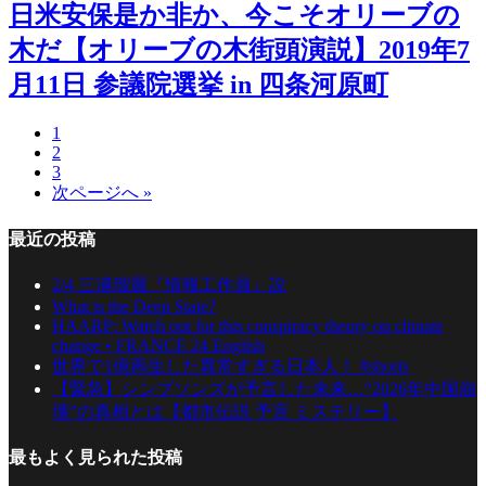
日米安保是か非か、今こそオリーブの
木だ【オリーブの木街頭演説】2019年7
月11日 参議院選挙 in 四条河原町
1
2
3
次ページへ »
最近の投稿
2/4 三浦瑠麗『情報工作員』説
What is the Deep State?
HAARP: Watch out for this conspiracy theory on climate
change • FRANCE 24 English
世界で1億再生した異常すぎる日本人！ #shorts
【緊急】シンプソンズが予言した未来…“2026年中国崩
壊”の真相とは【都市伝説 予言 ミステリー】
最もよく見られた投稿