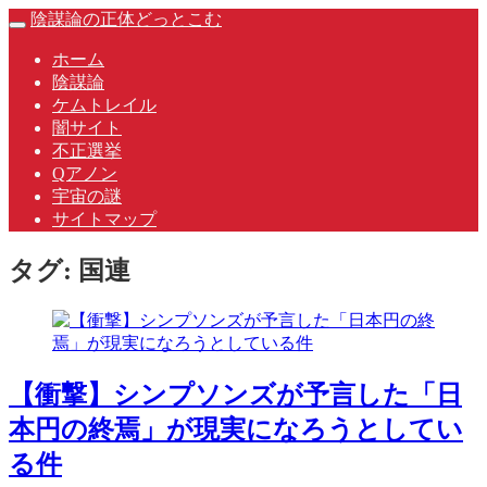
Skip
陰謀論の正体どっとこむ
Toggle
to
navigation
content
ホーム
陰謀論
ケムトレイル
闇サイト
不正選挙
Qアノン
宇宙の謎
サイトマップ
タグ:
国連
【衝撃】シンプソンズが予言した「日
本円の終焉」が現実になろうとしてい
る件