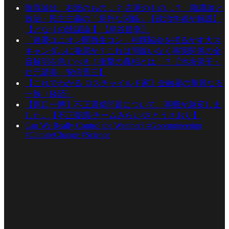
陰謀論は、右派のもの…？ 左派のもの…？ 陰謀論と
政治・民主主義の「意外な関係」【政治学者が解説】
【となりの陰謀論 】【烏谷昌幸】
「連帯ユニオン関西生コン」相撲協会を揺るがす大ス
キャンダルに発展か？これは間違いなく事実関係の全
容解明を急ぐべき！衝撃の真相とは！？【池坊保子・
辻元清美・安倍晋三】
【これでわかる ロスチャイルド家】金融界の華麗なる
一族〈経済〉
【原口一博】不正選挙問題について、事態が急変しま
した…【不正疑惑/チームみらい/さとうさおり】
Can We Really Control the Weather? #Geoengineering
#ClimateChange #Science