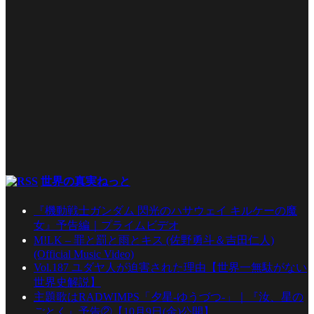
世界の真実ねっと
『機動戦士ガンダム 閃光のハサウェイ キルケーの魔
女』予告編｜プライムビデオ
M!LK – 罪と罰と雨とキス (佐野勇斗＆吉田仁人)
(Official Music Video)
Vol.187 ユダヤ人が迫害された理由【世界一無駄がない
世界史解説】
主題歌はRADWIMPS「夕星-ゆうづつ-」｜『汝、星の
ごとく』予告②【10月9日(金)公開】