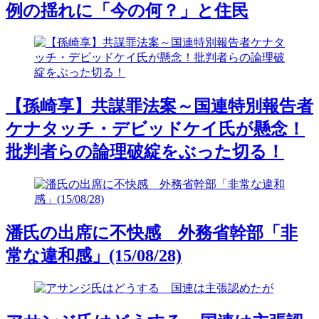
例の揺れに「今の何？」と住民
【孫崎享】共謀罪法案～国連特別報告者
ケナタッチ・デビッドケイ氏が懸念！
批判者らの論理破綻をぶった切る！
潘氏の出席に不快感 外務省幹部「非
常な違和感」(15/08/28)