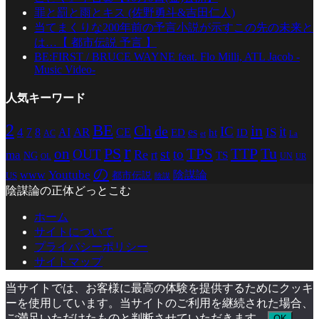
罪と罰と雨とキス (佐野勇斗&吉田仁人)
当てまくりな200年前の予言小説が示すこの先の未来と
は…【 都市伝説 予言 】
BE:FIRST / BRUCE WAYNE feat. Flo Milli, ATL Jacob -
Music Video-
人気キーワード
2
BE
in
Ch
de
IC
it
4
AR
IS
7
8
AI
CE
es
ED
ht
ID
AC
La
et
r
PS
TTP
TPS
Tu
on
st
OUT
to
Re
ma
rt
TS
NG
UN
UR
OL
の
Youtube
www
陰謀論
都市伝説
US
陰謀
陰謀論の正体どっとこむ
ホーム
サイトについて
プライバシーポリシー
サイトマップ
当サイトでは、お客様に最高の体験を提供するためにクッキ
ーを使用しています。当サイトのご利用を継続された場合、
ご満足いただけたものと判断させていただきます。
OK