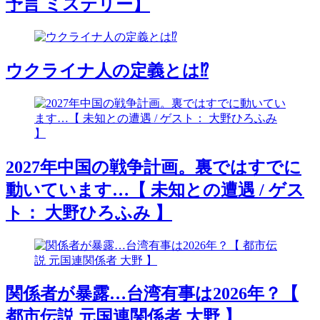
予言 ミステリー】
ウクライナ人の定義とは⁉️
2027年中国の戦争計画。裏ではすでに
動いています…【 未知との遭遇 / ゲス
ト： 大野ひろふみ 】
関係者が暴露…台湾有事は2026年？【
都市伝説 元国連関係者 大野 】