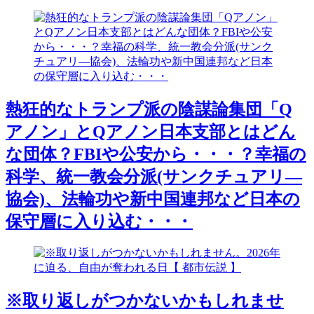
熱狂的なトランプ派の陰謀論集団「Q
アノン」とQアノン日本支部とはどん
な団体？FBIや公安から・・・？幸福の
科学、統一教会分派(サンクチュアリ―
協会)、法輪功や新中国連邦など日本の
保守層に入り込む・・・
※取り返しがつかないかもしれませ