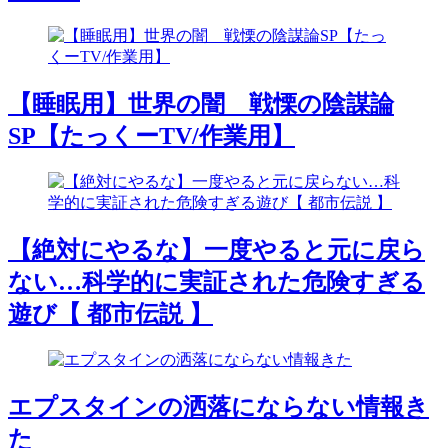
【睡眠用】世界の闇 戦慄の陰謀論
SP【たっくーTV/作業用】
【絶対にやるな】一度やると元に戻ら
ない…科学的に実証された危険すぎる
遊び【 都市伝説 】
エプスタインの洒落にならない情報き
た