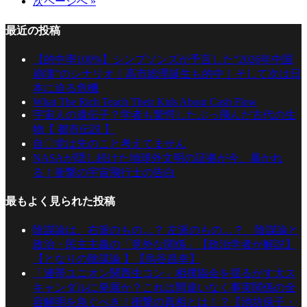
次ページへ »
最近の投稿
【的中率100%】シンプソンズが予言した“2026年中国
崩壊”のシナリオ｜高市総理誕生も的中｜そして次は日
本に迫る危機
What The Rich Teach Their Kids About Cash Flow
宇宙人の遺伝子？学者も驚愕したぶっ飛んだ古代の生
物【 都市伝説 】
自〇党は先のこと考えてません
NASAが隠し続けた地球外文明の証拠が今、暴かれ
る！衝撃の宇宙飛行士の告白
最もよく見られた投稿
陰謀論は、右派のもの…？ 左派のもの…？ 陰謀論と
政治・民主主義の「意外な関係」【政治学者が解説】
【となりの陰謀論 】【烏谷昌幸】
「連帯ユニオン関西生コン」相撲協会を揺るがす大ス
キャンダルに発展か？これは間違いなく事実関係の全
容解明を急ぐべき！衝撃の真相とは！？【池坊保子・