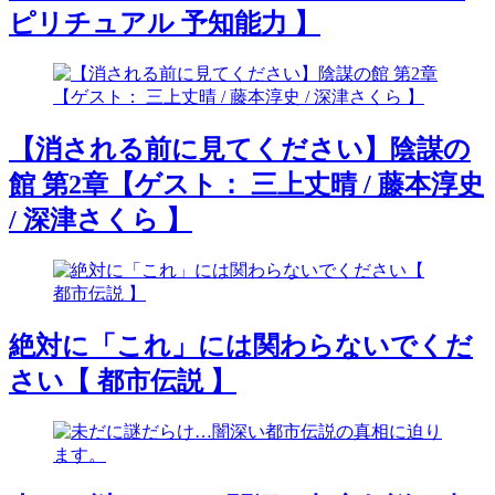
ピリチュアル 予知能力 】
【消される前に見てください】陰謀の
館 第2章【ゲスト： 三上丈晴 / 藤本淳史
/ 深津さくら 】
絶対に「これ」には関わらないでくだ
さい【 都市伝説 】