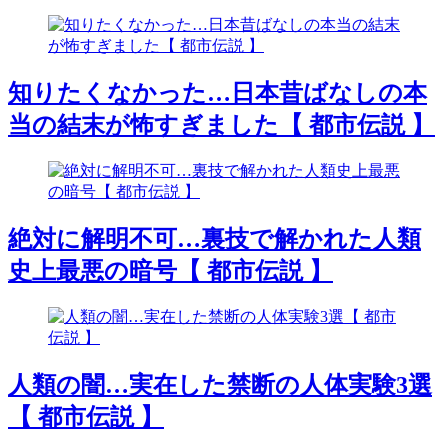
知りたくなかった…日本昔ばなしの本
当の結末が怖すぎました【 都市伝説 】
絶対に解明不可…裏技で解かれた人類
史上最悪の暗号【 都市伝説 】
人類の闇…実在した禁断の人体実験3選
【 都市伝説 】