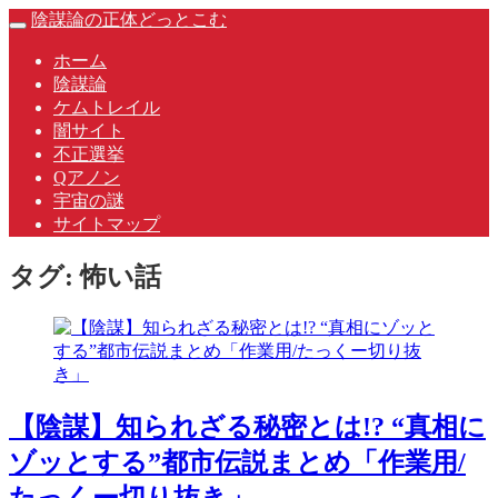
Skip
陰謀論の正体どっとこむ
Toggle
to
navigation
content
ホーム
陰謀論
ケムトレイル
闇サイト
不正選挙
Qアノン
宇宙の謎
サイトマップ
タグ:
怖い話
【陰謀】知られざる秘密とは!? “真相に
ゾッとする”都市伝説まとめ「作業用/
たっくー切り抜き」