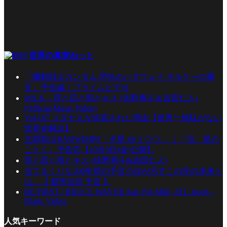
世界の真実ねっと
『機動戦士ガンダム 閃光のハサウェイ キルケーの魔
女』予告編｜プライムビデオ
M!LK – 罪と罰と雨とキス (佐野勇斗＆吉田仁人)
(Official Music Video)
Vol.187 ユダヤ人が迫害された理由【世界一無駄がない
世界史解説】
主題歌はRADWIMPS「夕星-ゆうづつ-」｜『汝、星の
ごとく』予告②【10月9日(金)公開】
罪と罰と雨とキス (佐野勇斗&吉田仁人)
当てまくりな200年前の予言小説が示すこの先の未来と
は…【 都市伝説 予言 】
BE:FIRST / BRUCE WAYNE feat. Flo Milli, ATL Jacob -
Music Video-
人気キーワード