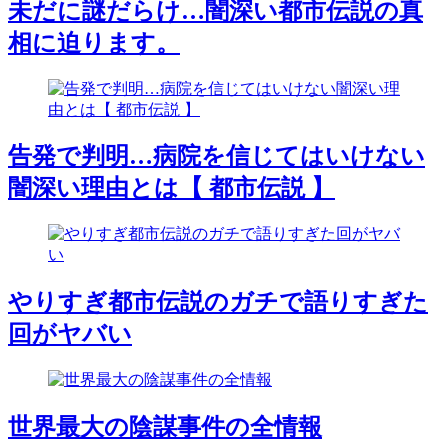
未だに謎だらけ…闇深い都市伝説の真
相に迫ります。
告発で判明…病院を信じてはいけない
闇深い理由とは【 都市伝説 】
やりすぎ都市伝説のガチで語りすぎた
回がヤバい
世界最大の陰謀事件の全情報