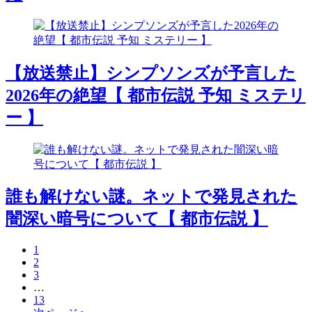
【放送禁止】シンプソンズが予言した
2026年の絶望【 都市伝説 予知 ミステリ
ー 】
誰も解けない謎。ネットで発見された
闇深い暗号について【 都市伝説 】
1
2
3
…
13