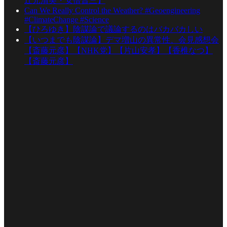
辻元清美・安倍晋三】
Can We Really Control the Weather? #Geoengineering
#ClimateChange #Science
【ひろゆき】陰謀論で議論するのはバカバカしい
【いつまでも陰謀論】デマ増山の異常性、会見感想会
【斎藤元彦】【NHK党】【片山安孝】【香椎なつ】
【斎藤元彦】