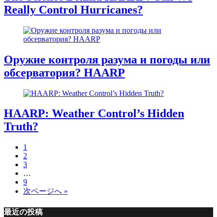
Really Control Hurricanes?
Оружие контроля разума и погоды или
обсерватория? HAARP
HAARP: Weather Control’s Hidden
Truth?
1
2
3
…
9
次ページへ »
最近の投稿