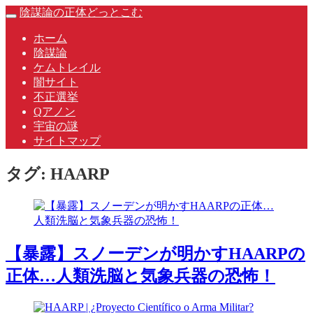
Skip
陰謀論の正体どっとこむ
Toggle
to
navigation
content
ホーム
陰謀論
ケムトレイル
闇サイト
不正選挙
Qアノン
宇宙の謎
サイトマップ
タグ:
HAARP
【暴露】スノーデンが明かすHAARPの
正体…人類洗脳と気象兵器の恐怖！