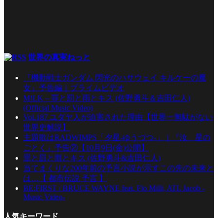
世界の真実ねっと
『機動戦士ガンダム 閃光のハサウェイ キルケーの魔
女』予告編｜プライムビデオ
M!LK – 罪と罰と雨とキス (佐野勇斗＆吉田仁人)
(Official Music Video)
Vol.187 ユダヤ人が迫害された理由【世界一無駄がない
世界史解説】
主題歌はRADWIMPS「夕星-ゆうづつ-」｜『汝、星の
ごとく』予告②【10月9日(金)公開】
罪と罰と雨とキス (佐野勇斗&吉田仁人)
当てまくりな200年前の予言小説が示すこの先の未来と
は…【 都市伝説 予言 】
BE:FIRST / BRUCE WAYNE feat. Flo Milli, ATL Jacob -
Music Video-
人気キーワード