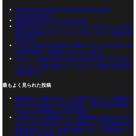
The Simpsons Predicted The Future 🤯 #simpsons
#predictions #shorts
Klient Rothschilda wynajmował ludzi
聖徳太子はフリーメイソンだった！？キリストとの共
通点 #秘密結社コヤミナティ #コヤミナティ #陰謀の館
#都市伝説
【イスラム版NATO誕生】宿敵サウジ×トルコがまさか
の軍事同盟ーー核保有パキスタンも参加
【ゆっくり解説】警告⚠️第三次世界大戦はすでに始ま
っている…中東の業火とペトロダラー崩壊が日本経済
を破壊する日
最もよく見られた投稿
陰謀論は、右派のもの…？ 左派のもの…？ 陰謀論と
政治・民主主義の「意外な関係」【政治学者が解説】
【となりの陰謀論 】【烏谷昌幸】
「連帯ユニオン関西生コン」相撲協会を揺るがす大ス
キャンダルに発展か？これは間違いなく事実関係の全
容解明を急ぐべき！衝撃の真相とは！？【池坊保子・