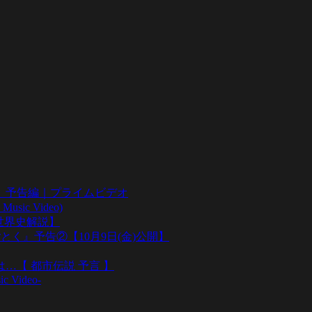
』予告編｜プライムビデオ
sic Video)
い世界史解説】
とく』予告②【10月9日(金)公開】
…【 都市伝説 予言 】
ic Video-