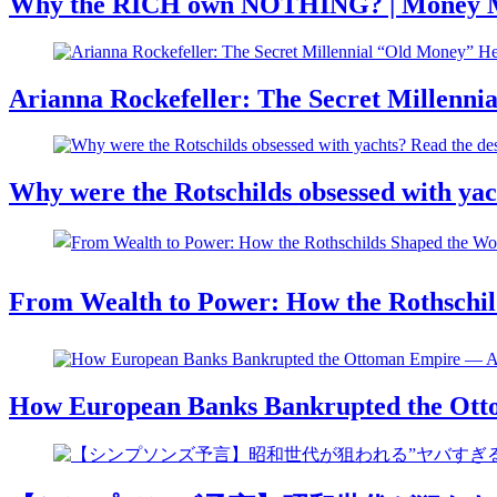
Why the RICH own NOTHING? | Money Mak
Arianna Rockefeller: The Secret Millenni
Why were the Rotschilds obsessed with yac
From Wealth to Power: How the Rothschild
How European Banks Bankrupted the Ott