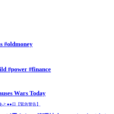
ds #oldmoney
ild #power #finance
auses Wars Today