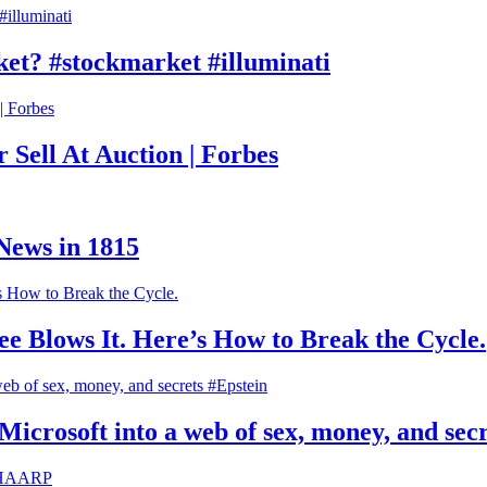
ket? #stockmarket #illuminati
 Sell At Auction | Forbes
News in 1815
e Blows It. Here’s How to Break the Cycle.
Microsoft into a web of sex, money, and sec