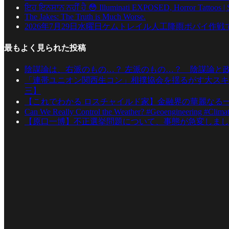
ਇਹ ਇਨਸਾਨ ਨਹੀਂ ਹੈ 😳 Illuminati EXPOSED, Horror Tattoos | S
The Jakes: The Truth is Much Worse.
2026年7月29日水曜日ケムトレイル人工降雨ポパイ作戦で
最もよく見られた投稿
陰謀論は、右派のもの…？ 左派のもの…？ 陰謀論と
「連帯ユニオン関西生コン」相撲協会を揺るがす大スキ
三】
【これでわかる ロスチャイルド家】金融界の華麗なる
Can We Really Control the Weather? #Geoengineering #Clima
【原口一博】不正選挙問題について、事態が急変しまし