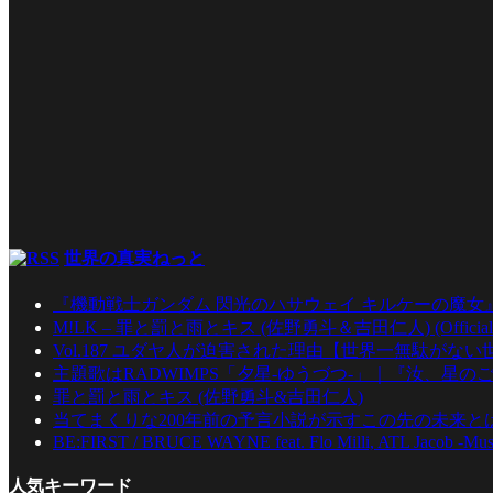
世界の真実ねっと
『機動戦士ガンダム 閃光のハサウェイ キルケーの魔女
M!LK – 罪と罰と雨とキス (佐野勇斗＆吉田仁人) (Official Mu
Vol.187 ユダヤ人が迫害された理由【世界一無駄がな
主題歌はRADWIMPS「夕星-ゆうづつ-」｜『汝、星のご
罪と罰と雨とキス (佐野勇斗&吉田仁人)
当てまくりな200年前の予言小説が示すこの先の未来とは
BE:FIRST / BRUCE WAYNE feat. Flo Milli, ATL Jacob -Mus
人気キーワード