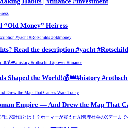
ing Habits | #finance #investment
al “Old Money” Heiress
hts? Read the description.#yacht #Rotschil
s Shaped the World!💰👑#history #rothsch
oman Empire — And Drew the Map That C