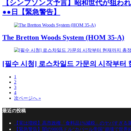
【シンプソンズ予言】昭和世代が狙われ
●●日【緊急警告】
The Bretton Woods System (HOM 35-A)
[필수 시청] 로스차일드 가문의 시작부터 
1
2
3
4
次ページへ »
最近の投稿
【実は増税】高市政権「食料品1%減税」のヤバすぎる
【緊急警告】闇の980兆ドル“カバール帝国”崩壊で世