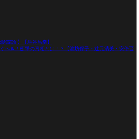
陰謀論 】【烏谷昌幸】
ぐべき！衝撃の真相とは！？【池坊保子・辻元清美・安倍晋