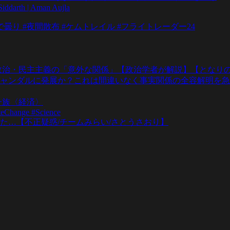
iddarth | Aman Aujla
曇り #夜間散布 #ケムトレイル #フライトレーダー24
政治・民主主義の「意外な関係」【政治学者が解説】【となりの
ャンダルに発展か？これは間違いなく事実関係の全容解明を急
一族〈経済〉
teChange #Science
た…【不正疑惑/チームみらい/さとうさおり】