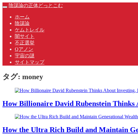
Skip
陰謀論の正体どっとこむ
Toggle
to
navigation
content
ホーム
陰謀論
ケムトレイル
闇サイト
不正選挙
Qアノン
宇宙の謎
サイトマップ
タグ:
money
How Billionaire David Rubenstein Thinks A
How the Ultra Rich Build and Maintain G