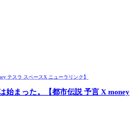
った。【都市伝説 予言 X money