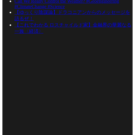
Can We Really Control the Weather? #Geoengineering
#ClimateChange #Science
【ゆっくり陰謀論】ドラコニアンからのメッセージを
語るぜ！
【これでわかる ロスチャイルド家】金融界の華麗なる
一族〈経済〉