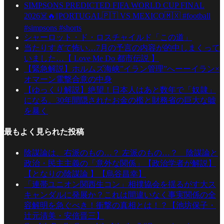
SIMPSONS PREDICTED FIFA WORLD CUP FINAL
2026☠️🔥||PORTUGAL🇵🇹 VS MEXICO🇲🇽 #football
#simpsons #shorts
シャーロット・ド・ロスチャイルド「この道」
当たりすぎて怖い…7月の予言の内容が的中しまくって
いました…【 Love Me Do 都市伝説 】
【緊急解説】ホルムズ海峡”イラン管理”へーーイラン×
オマーン電撃合意の中身
【ゆっくり解説】絶望！日本人はあと数年で「奴隷」
になる。30年間隠されたお金の檻と財務省の巨大な嘘
を暴く
最もよく見られた投稿
陰謀論は、右派のもの…？ 左派のもの…？ 陰謀論と
政治・民主主義の「意外な関係」【政治学者が解説】
【となりの陰謀論 】【烏谷昌幸】
「連帯ユニオン関西生コン」相撲協会を揺るがす大ス
キャンダルに発展か？これは間違いなく事実関係の全
容解明を急ぐべき！衝撃の真相とは！？【池坊保子・
辻元清美・安倍晋三】