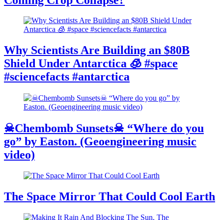
Why Scientists Are Building an $80B
Shield Under Antarctica 🧊 #space
#sciencefacts #antarctica
☠Chembomb Sunsets☠ “Where do you
go” by Easton. (Geoengineering music
video)
The Space Mirror That Could Cool Earth