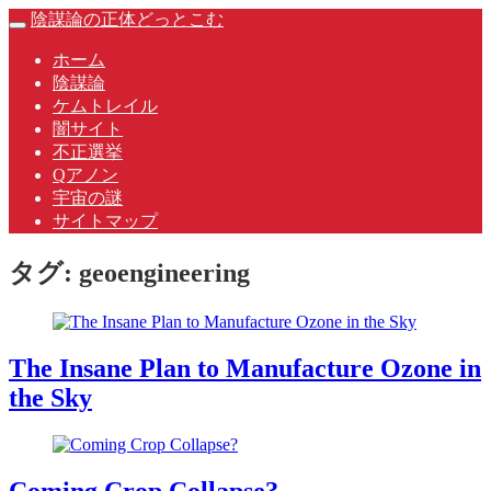
Skip
陰謀論の正体どっとこむ
Toggle
to
navigation
content
ホーム
陰謀論
ケムトレイル
闇サイト
不正選挙
Qアノン
宇宙の謎
サイトマップ
タグ:
geoengineering
The Insane Plan to Manufacture Ozone in
the Sky
Coming Crop Collapse?