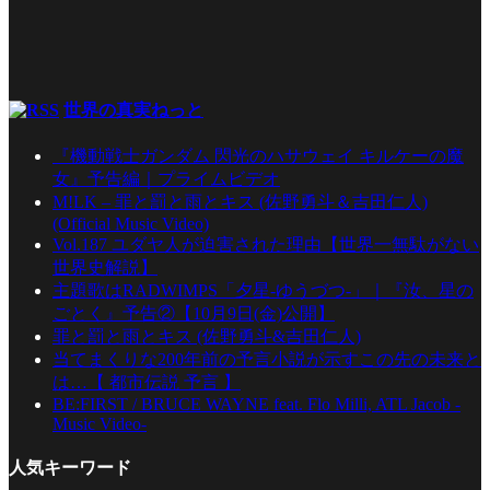
世界の真実ねっと
『機動戦士ガンダム 閃光のハサウェイ キルケーの魔
女』予告編｜プライムビデオ
M!LK – 罪と罰と雨とキス (佐野勇斗＆吉田仁人)
(Official Music Video)
Vol.187 ユダヤ人が迫害された理由【世界一無駄がない
世界史解説】
主題歌はRADWIMPS「夕星-ゆうづつ-」｜『汝、星の
ごとく』予告②【10月9日(金)公開】
罪と罰と雨とキス (佐野勇斗&吉田仁人)
当てまくりな200年前の予言小説が示すこの先の未来と
は…【 都市伝説 予言 】
BE:FIRST / BRUCE WAYNE feat. Flo Milli, ATL Jacob -
Music Video-
人気キーワード