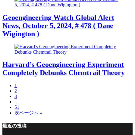
Geoengineering Watch Global Alert
News, October 5, 2024, # 478 ( Dane
Wigington )
Harvard’s Geoengineering Experiment
Completely Debunks Chemtrail Theory
1
2
3
…
51
次ページへ »
最近の投稿