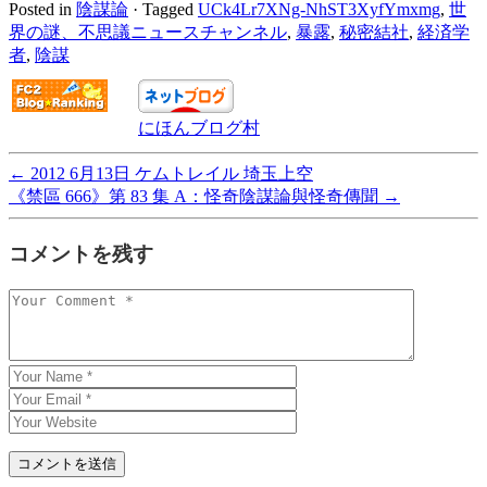
Posted in
陰謀論
·
Tagged
UCk4Lr7XNg-NhST3XyfYmxmg
,
世
界の謎、不思議ニュースチャンネル
,
暴露
,
秘密結社
,
経済学
者
,
陰謀
にほんブログ村
←
2012 6月13日 ケムトレイル 埼玉上空
《禁區 666》第 83 集 A：怪奇陰謀論與怪奇傳聞
→
コメントを残す