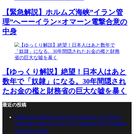
【緊急解説】ホルムズ海峡”イラン管
理”へーーイラン×オマーン電撃合意の
中身
【ゆっくり解説】絶望！日本人はあと
数年で「奴隷」になる。30年間隠され
たお金の檻と財務省の巨大な嘘を暴く
最近の投稿
SIMPSONS PREDICTED FIFA WORLD CUP FINAL
2026☠️🔥||PORTUGAL🇵🇹 VS MEXICO🇲🇽 #football
#simpsons #shorts