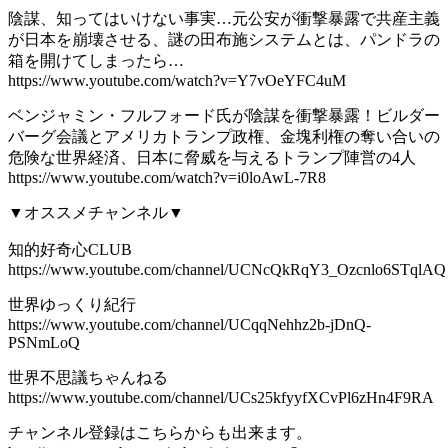
陰謀、知ってはいけない事実…元公安が衝撃暴露で共産主義
が日本を崩壊させる、謎の田布施システムとは、パンドラの
箱を開けてしまったら…
https://www.youtube.com/watch?v=Y7vOeYFC4uM
ベンジャミン・フルフォード氏が陰謀を衝撃暴露！ビルダー
バーグ会議とアメリカトランプ政権、金塊利権の奪い合いの
危険な世界経済、日本に脅威を与えるトランプ陣営の4人
https://www.youtube.com/watch?v=i0loAwL-7R8
▼オススメチャンネル▼
知的好奇心CLUB
https://www.youtube.com/channel/UCNcQkRqY3_Ozcnlo6STqlAQ
世界ゆっくり紀行
https://www.youtube.com/channel/UCqqNehhz2b-jDnQ-
PSNmLoQ
世界不思議ちゃんねる
https://www.youtube.com/channel/UCs25kfyyfXCvPl6zHn4F9RA
チャンネル登録はこちらからも出来ます。