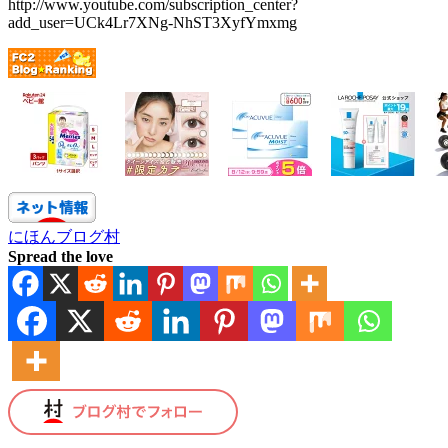
http://www.youtube.com/subscription_center?
add_user=UCk4Lr7XNg-NhST3XyfYmxmg
にほんブログ村
Spread the love