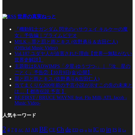
世界の真実ねっと
『機動戦士ガンダム 閃光のハサウェイ キルケーの魔
女』予告編｜プライムビデオ
M!LK – 罪と罰と雨とキス (佐野勇斗＆吉田仁人)
(Official Music Video)
Vol.187 ユダヤ人が迫害された理由【世界一無駄がない
世界史解説】
主題歌はRADWIMPS「夕星-ゆうづつ-」｜『汝、星の
ごとく』予告②【10月9日(金)公開】
罪と罰と雨とキス (佐野勇斗&吉田仁人)
当てまくりな200年前の予言小説が示すこの先の未来と
は…【 都市伝説 予言 】
BE:FIRST / BRUCE WAYNE feat. Flo Milli, ATL Jacob -
Music Video-
人気キーワード
2
BE
in
Ch
de
IC
it
4
AR
IS
7
8
AI
CE
es
ED
ht
ID
AC
La
et