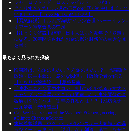
シャーロット・ド・ロスチャイルド「この道」
当たりすぎて怖い…7月の予言の内容が的中しまくって
いました…【 Love Me Do 都市伝説 】
【緊急解説】ホルムズ海峡”イラン管理”へーーイラン×
オマーン電撃合意の中身
【ゆっくり解説】絶望！日本人はあと数年で「奴隷」
になる。30年間隠されたお金の檻と財務省の巨大な嘘
を暴く
最もよく見られた投稿
陰謀論は、右派のもの…？ 左派のもの…？ 陰謀論と
政治・民主主義の「意外な関係」【政治学者が解説】
【となりの陰謀論 】【烏谷昌幸】
「連帯ユニオン関西生コン」相撲協会を揺るがす大ス
キャンダルに発展か？これは間違いなく事実関係の全
容解明を急ぐべき！衝撃の真相とは！？【池坊保子・
辻元清美・安倍晋三】
Can We Really Control the Weather? #Geoengineering
#ClimateChange #Science
末松義規議員、ウクライナゼレンスキー大統領への暴
言ツイート→炎上し、説明もなく削除・逃亡。なぜこ