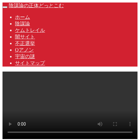
Skip
陰謀論の正体どっとこむ
Toggle
to
navigation
content
ホーム
陰謀論
ケムトレイル
闇サイト
不正選挙
Qアノン
宇宙の謎
サイトマップ