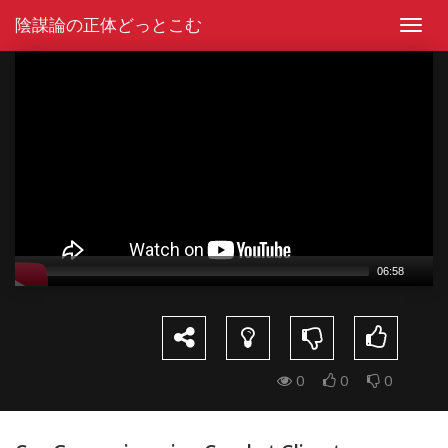
Skip
陰謀論の正体どっとこむ
to
Toggl
content
navig
Video
Player
06:58
0
0
0