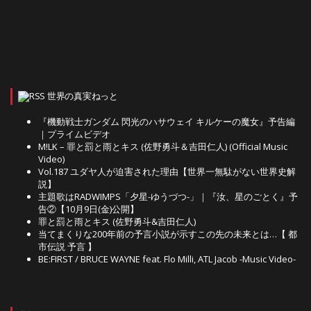
世界の真実ねっと
『機動戦士ガンダム 閃光のハサウェイ キルケーの魔女』予告編
｜プライムビデオ
M!LK – 罪と罰と雨とキス (佐野勇斗＆吉田仁人) (Official Music
Video)
Vol.187 ユダヤ人が迫害された理由【世界一無駄がない世界史解
説】
主題歌はRADWIMPS「夕星-ゆうづつ-」｜『汝、星のごとく』予
告②【10月9日(金)公開】
罪と罰と雨とキス (佐野勇斗&吉田仁人)
当てまくりな200年前の予言小説が示すこの先の未来とは…【 都
市伝説 予言 】
BE:FIRST / BRUCE WAYNE feat. Flo Milli, ATL Jacob -Music Video-