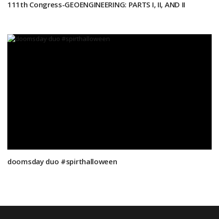
111th Congress-GEOENGINEERING: PARTS I, II, AND II
doomsday duo #spirthalloween