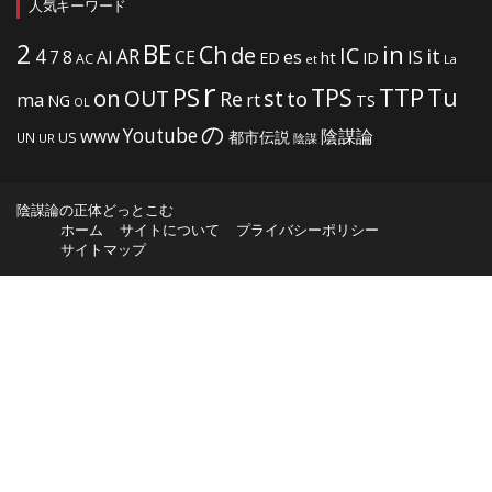
人気キーワード
2
BE
in
Ch
de
IC
it
4
AR
IS
7
8
AI
CE
es
ht
ED
ID
AC
La
et
r
PS
TTP
TPS
Tu
on
OUT
st
to
Re
ma
rt
NG
TS
OL
の
Youtube
www
陰謀論
都市伝説
US
UN
UR
陰謀
陰謀論の正体どっとこむ
ホーム
サイトについて
プライバシーポリシー
サイトマップ