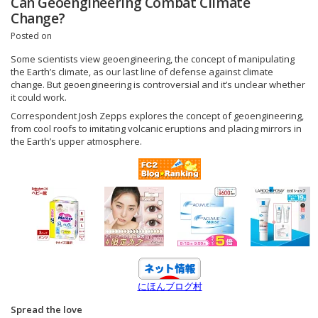
Can Geoengineering Combat Climate
Change?
Posted on
Some scientists view geoengineering, the concept of manipulating
the Earth’s climate, as our last line of defense against climate
change. But geoengineering is controversial and it’s unclear whether
it could work.
Correspondent Josh Zepps explores the concept of geoengineering,
from cool roofs to imitating volcanic eruptions and placing mirrors in
the Earth’s upper atmosphere.
にほんブログ村
Spread the love