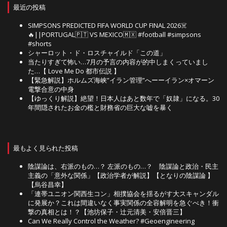
最近の投稿
SIMPSONS PREDICTED FIFA WORLD CUP FINAL 2026☠️
🔥||PORTUGAL🇵🇹 VS MEXICO🇲🇽 #football #simpsons
#shorts
シャーロット・ド・ロスチャイルド「この道」
当たりすぎて怖い…7月の予言の内容が的中しまくっていまし
た…【 Love Me Do 都市伝説 】
【緊急解説】ホルムズ海峡”イラン管理”へーーイラン×オマーン
電撃合意の中身
【ゆっくり解説】絶望！日本人はあと数年で「奴隷」になる。30
年間隠されたお金の檻と財務省の巨大な嘘を暴く
最もよく見られた投稿
陰謀論は、右派のもの…？ 左派のもの…？ 陰謀論と政治・民主
主義の「意外な関係」【政治学者が解説】【となりの陰謀論 】
【烏谷昌幸】
「連帯ユニオン関西生コン」相撲協会を揺るがす大スキャンダル
に発展か？これは間違いなく事実関係の全容解明を急ぐべき！衝
撃の真相とは！？【池坊保子・辻元清美・安倍晋三】
Can We Really Control the Weather? #Geoengineering