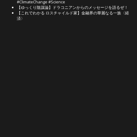
#ClimateChange #Science
【ゆっくり陰謀論】ドラコニアンからのメッセージを語るぜ！
【これでわかる ロスチャイルド家】金融界の華麗なる一族〈経
済〉