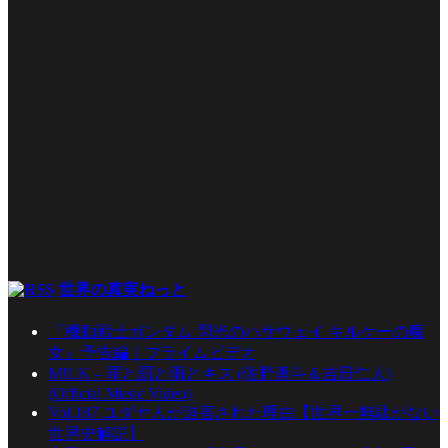
世界の真実ねっと
『機動戦士ガンダム 閃光のハサウェイ キルケーの魔
女』予告編｜プライムビデオ
M!LK – 罪と罰と雨とキス (佐野勇斗＆吉田仁人)
(Official Music Video)
Vol.187 ユダヤ人が迫害された理由【世界一無駄がない
世界史解説】