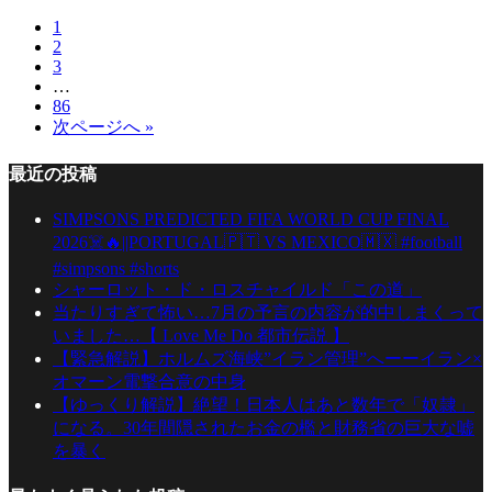
1
2
3
…
86
次ページへ »
最近の投稿
SIMPSONS PREDICTED FIFA WORLD CUP FINAL
2026☠️🔥||PORTUGAL🇵🇹 VS MEXICO🇲🇽 #football
#simpsons #shorts
シャーロット・ド・ロスチャイルド「この道」
当たりすぎて怖い…7月の予言の内容が的中しまくって
いました…【 Love Me Do 都市伝説 】
【緊急解説】ホルムズ海峡”イラン管理”へーーイラン×
オマーン電撃合意の中身
【ゆっくり解説】絶望！日本人はあと数年で「奴隷」
になる。30年間隠されたお金の檻と財務省の巨大な嘘
を暴く