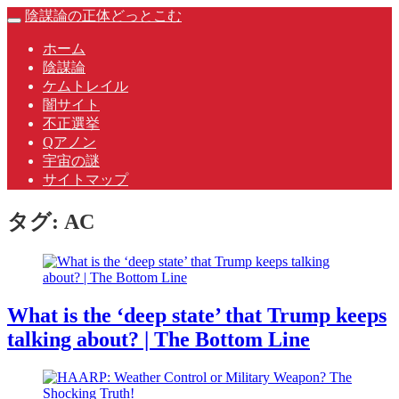
Skip
陰謀論の正体どっとこむ
Toggle
to
navigation
content
ホーム
陰謀論
ケムトレイル
闇サイト
不正選挙
Qアノン
宇宙の謎
サイトマップ
タグ:
AC
What is the ‘deep state’ that Trump keeps
talking about? | The Bottom Line