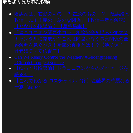
最もよく見られた投稿
陰謀論は、右派のもの…？ 左派のもの…？ 陰謀論と
政治・民主主義の「意外な関係」【政治学者が解説】
【となりの陰謀論 】【烏谷昌幸】
「連帯ユニオン関西生コン」相撲協会を揺るがす大ス
キャンダルに発展か？これは間違いなく事実関係の全
容解明を急ぐべき！衝撃の真相とは！？【池坊保子・
辻元清美・安倍晋三】
Can We Really Control the Weather? #Geoengineering
#ClimateChange #Science
【ゆっくり陰謀論】ドラコニアンからのメッセージを
語るぜ！
【これでわかる ロスチャイルド家】金融界の華麗なる
一族〈経済〉