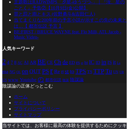
主題歌はRADWIMPS「夕星-ゆうづつ-」｜『汝、星の
ごとく』予告②【10月9日(金)公開】
罪と罰と雨とキス (佐野勇斗&吉田仁人)
当てまくりな200年前の予言小説が示すこの先の未来と
は…【 都市伝説 予言 】
BE:FIRST / BRUCE WAYNE feat. Flo Milli, ATL Jacob -
Music Video-
人気キーワード
2
BE
in
Ch
de
IC
it
4
AR
IS
7
8
AI
CE
es
ED
ht
ID
AC
La
et
r
PS
TTP
TPS
Tu
on
st
OUT
to
Re
ma
rt
TS
NG
UN
UR
OL
の
Youtube
www
陰謀論
都市伝説
US
陰謀
陰謀論の正体どっとこむ
ホーム
サイトについて
プライバシーポリシー
サイトマップ
当サイトでは、お客様に最高の体験を提供するためにクッキ