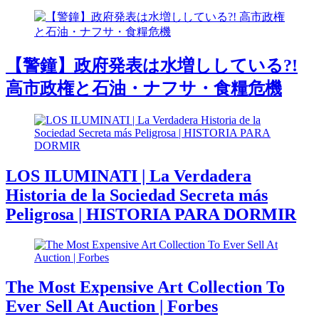
【警鐘】政府発表は水増ししている?!
高市政権と石油・ナフサ・食糧危機
LOS ILUMINATI | La Verdadera
Historia de la Sociedad Secreta más
Peligrosa | HISTORIA PARA DORMIR
The Most Expensive Art Collection To
Ever Sell At Auction | Forbes