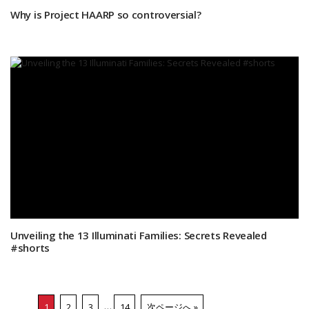
Why is Project HAARP so controversial?
Unveiling the 13 Illuminati Families: Secrets Revealed
#shorts
1
2
3
…
14
次ページへ »