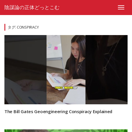
Skip
陰謀論の正体どっとこむ
to
Toggl
content
navig
タグ:
CONSPIRACY
The Bill Gates Geoengineering Conspiracy Explained