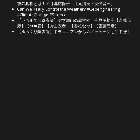
撃の真相とは！？【池坊保子・辻元清美・安倍晋三】
Can We Really Control the Weather? #Geoengineering
#ClimateChange #Science
【いつまでも陰謀論】デマ増山の異常性、会見感想会【斎藤元
彦】【NHK党】【片山安孝】【香椎なつ】【斎藤元彦】
【ゆっくり陰謀論】ドラコニアンからのメッセージを語るぜ！