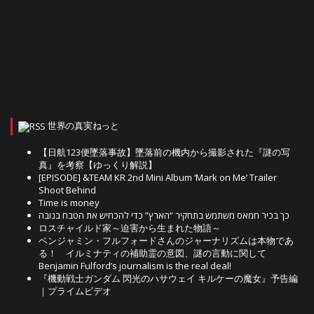
世界の真実ねっと
【日航123便墜落事故】墜落前の機内から撮影された『謎の写
真』を考察【ゆっくり解説】
[EPISODE] &TEAM KR 2nd Mini Album ‘Mark on Me’ Trailer
Shoot Behind
Time is money
כך בכיר חמאס משתמש בתחקיר “הארץ” כדי להכחיש את הטבח בנובה
ロスチャイルド家～迫害から生まれた物語～
ベンジャミン・フルフォードさんのジャーナリズムは本物であ
る！ イルミナティの補助霊の意図、謎の言動に関して
Benjamin Fulford’s journalism is the real deal!
『機動戦士ガンダム 閃光のハサウェイ キルケーの魔女』予告編
｜プライムビデオ