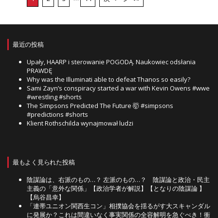
最近の投稿
Upały, HAARP i sterowanie POGODĄ. Naukowiec odsłania
PRAWDĘ
Why was the Illuminati able to defeat Thanos so easily?
Sami Zayn’s conspiracy started a war with Kevin Owens #wwe
#wrestling #shorts
The Simpsons Predicted The Future 🤯 #simpsons
#predictions #shorts
Klient Rothschilda wynajmował ludzi
最もよく見られた投稿
陰謀論は、右派のもの…？ 左派のもの…？ 陰謀論と政治・民主
主義の「意外な関係」【政治学者が解説】【となりの陰謀論 】
【烏谷昌幸】
「連帯ユニオン関西生コン」相撲協会を揺るがす大スキャンダル
に発展か？これは間違いなく事実関係の全容解明を急ぐべき！衝