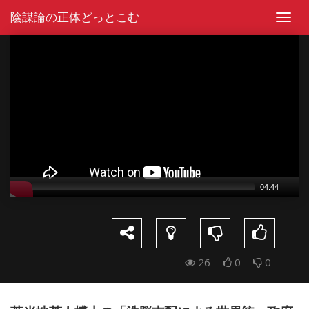
Skip
陰謀論の正体どっとこむ
to
Toggl
content
navig
Video
Player
04:44
26
0
0