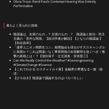
Olivia Troye: Rand Paul’s Contempt Hearing Was Entirely
Performative
最もよく見られた投稿
陰謀論は、右派のもの…？ 左派のもの…？ 陰謀論と政治・民主
主義の「意外な関係」【政治学者が解説】【となりの陰謀論 】
【烏谷昌幸】
「連帯ユニオン関西生コン」相撲協会を揺るがす大スキャンダル
に発展か？これは間違いなく事実関係の全容解明を急ぐべき！衝
撃の真相とは！？【池坊保子・辻元清美・安倍晋三】
Can We Really Control the Weather? #Geoengineering
#ClimateChange #Science
【これでわかる ロスチャイルド家】金融界の華麗なる一族〈経
済〉
【ひろゆき】陰謀論で議論するのはバカバカしい