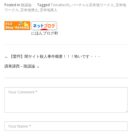
Posted in
陰謀論
·
Tagged
Tomabechi
,
バーチャル苫米地ワークス
,
苫米地
ワークス
,
苫米地博士
,
苫米地英人
にほんブログ村
←
【驚愕】闇サイト殺人事件概要！！！怖いです・・・
講東講西 – 陰謀論
→