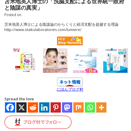
苫米地英人博士の「洗脳支配による世界統一政府
と陰謀の真実」
Posted on
苫米地英人博士による陰謀論のからくりと経済支配を超越する理論
http://www.otakulaboratories.com/lumiere/
にほんブログ村
Spread the love