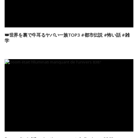
👑世界を裏で牛耳るヤバい一族TOP3 #都市伝説 #怖い話 #雑
学