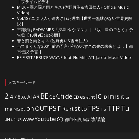
｜プライムビデオ
M!LK – 罪と罰と雨とキス (佐野勇斗＆吉田仁人) (Official Music
Video)
Vol.187 ユダヤ人が迫害された理由【世界一無駄がない世界史解
説】
主題歌はRADWIMPS「夕星-ゆうづつ-」｜『汝、星のごとく』予
告②【10月9日(金)公開】
罪と罰と雨とキス (佐野勇斗&吉田仁人)
当てまくりな200年前の予言小説が示すこの先の未来とは…【 都
市伝説 予言 】
BE:FIRST / BRUCE WAYNE feat. Flo Milli, ATL Jacob -Music Video-
人気キーワード
2
BE
in
Ch
de
IC
it
4
AR
IS
7
8
AI
CE
es
ht
ED
ID
AC
La
et
r
PS
TTP
TPS
Tu
on
OUT
st
to
Re
ma
rt
NG
TS
OL
の
Youtube
www
陰謀論
都市伝説
US
UN
UR
陰謀