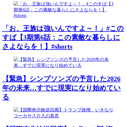
「お、王族は強いんですよ～！」#この
すば【3期第6話：この素敵な暮らしに
さよならを！】#shorts
【緊急】シンプソンズの予言した2026
年の未来…すでに現実になり始めてい
る