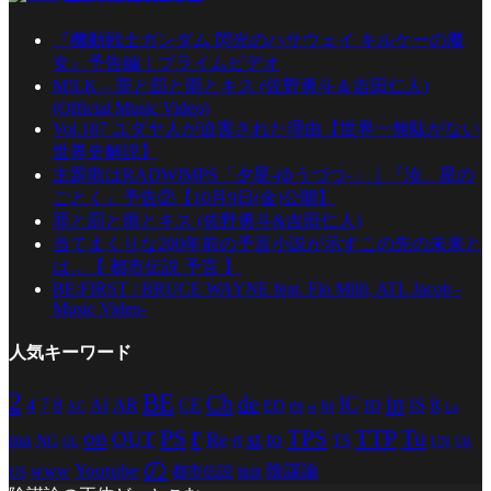
『機動戦士ガンダム 閃光のハサウェイ キルケーの魔
女』予告編｜プライムビデオ
M!LK – 罪と罰と雨とキス (佐野勇斗＆吉田仁人)
(Official Music Video)
Vol.187 ユダヤ人が迫害された理由【世界一無駄がない
世界史解説】
主題歌はRADWIMPS「夕星-ゆうづつ-」｜『汝、星の
ごとく』予告②【10月9日(金)公開】
罪と罰と雨とキス (佐野勇斗&吉田仁人)
当てまくりな200年前の予言小説が示すこの先の未来と
は…【 都市伝説 予言 】
BE:FIRST / BRUCE WAYNE feat. Flo Milli, ATL Jacob -
Music Video-
人気キーワード
2
BE
in
Ch
de
IC
it
4
AR
IS
7
8
AI
CE
es
ED
ht
ID
AC
La
et
r
PS
TTP
TPS
Tu
on
st
OUT
to
Re
ma
rt
TS
NG
UN
UR
OL
の
Youtube
www
陰謀論
都市伝説
US
陰謀