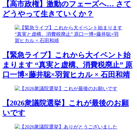
【高市政権】激動のフェーズへ… さて
どうやって生きていくか？
【緊急ライブ】これから大イベント始
まります “真実と虚構、消費税廃止” 原
口一博×藤井聡×羽賀ヒカル × 石田和靖
【2026衆議院選挙】これが最後のお願
いです