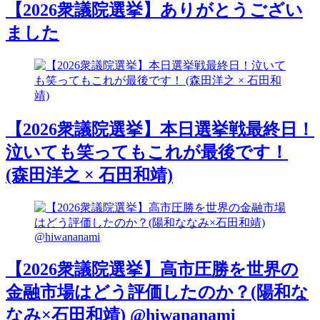
【2026衆議院選挙】ありがとうござい
ました
【2026衆議院選挙】本日選挙戦最終日！
泣いても笑ってもこれが最後です！
(森田洋之 × 石田和靖)
【2026衆議院選挙】高市圧勝を世界の
金融市場はどう評価したのか？(陽和な
なみ×石田和靖) @hiwananami