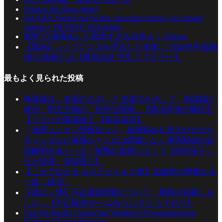
What is the Deep State?
HAARP: Watch out for this conspiracy theory on climate
change • FRANCE 24 English
世界で1億再生した異常すぎる日本人！ #shorts
【緊急】シンプソンズが予言した未来…“2026年中国崩
壊”の真相とは【都市伝説 予言 ミステリー】
最もよく見られた投稿
陰謀論は、右派のもの…？ 左派のもの…？ 陰謀論と
政治・民主主義の「意外な関係」【政治学者が解説】
【となりの陰謀論 】【烏谷昌幸】
「連帯ユニオン関西生コン」相撲協会を揺るがす大ス
キャンダルに発展か？これは間違いなく事実関係の全
容解明を急ぐべき！衝撃の真相とは！？【池坊保子・
辻元清美・安倍晋三】
【これでわかる ロスチャイルド家】金融界の華麗なる
一族〈経済〉
【原口一博】不正選挙問題について、事態が急変しま
した…【不正疑惑/チームみらい/さとうさおり】
Can We Really Control the Weather? #Geoengineering
#ClimateChange #Science