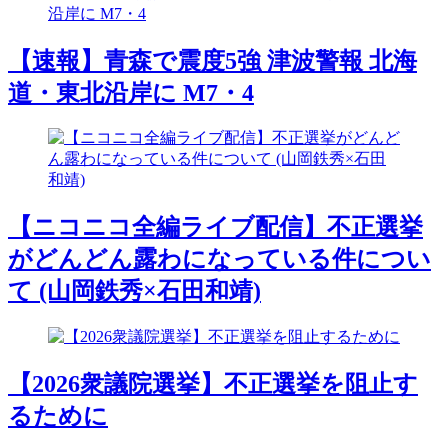
【速報】青森で震度5強 津波警報 北海
道・東北沿岸に M7・4
【ニコニコ全編ライブ配信】不正選挙
がどんどん露わになっている件につい
て (山岡鉄秀×石田和靖)
【2026衆議院選挙】不正選挙を阻止す
るために