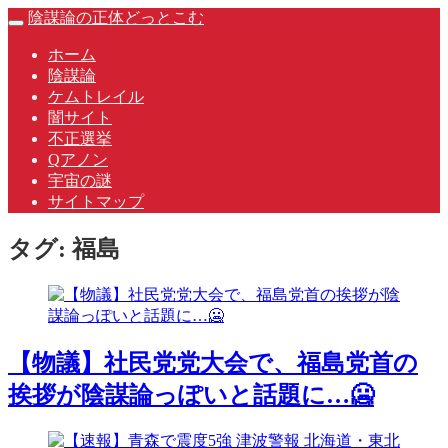
Skip
陰謀論の正体どっとこむ
Toggle
to
navigation
content
ホーム
陰謀論
ケムトレイル
闇サイト
不正選挙
Qアノン
宇宙の謎
サイトマップ
タグ:
福島
【物議】社民党党大会で、福島党首の
挨拶が陰謀論っぽいと話題に…🥶