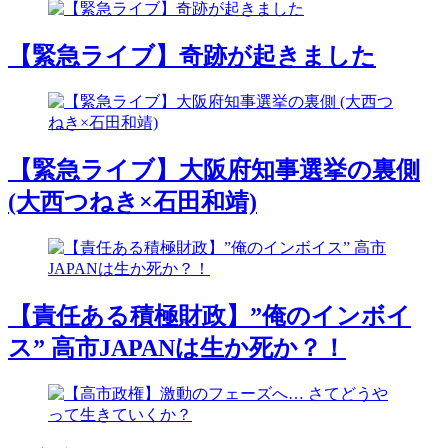
【緊急ライブ】奇跡が起きました
【緊急ライブ】大阪府知事選挙の裏側
(大西つねき×石田和靖)
【責任ある積極財政】”俺のインボイ
ス” 高市JAPANは生か死か？！