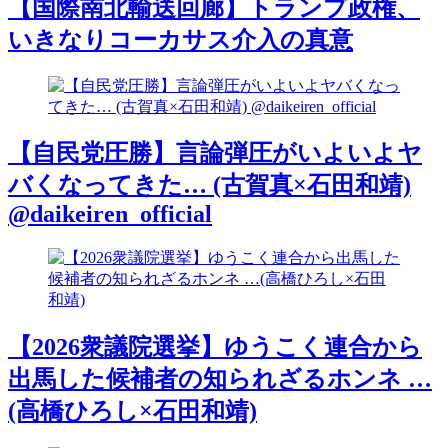
【国際南北輸送回廊】トランプ政権、
いきなりコーカサス介入の真意
【自民党圧勝】言論弾圧がいよいよヤ
バくなってきた… (古賀真×石田和靖)
@daikeiren_official
【2026衆議院選挙】ゆうこく連合から
出馬した候補者の知られざるホンネ …
(高橋ひろし×石田和靖)