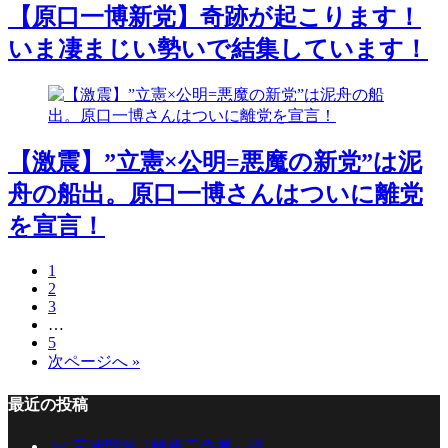
【原口一博新党】奇跡が起こります！
いま凄まじい勢いで結集しています！
【激震】”立憲×公明=悪魔の新党”は泥
舟の船出。原口一博さんはついに離党
を宣言！
1
2
3
…
5
次ページへ »
最近の投稿
2/4 三浦瑠麗『情報工作員』説