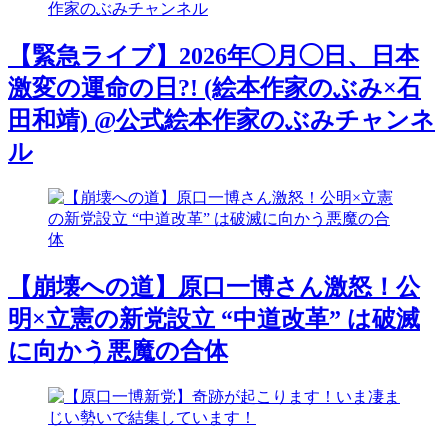
【緊急ライブ】2026年◯月◯日、日本
激変の運命の日?! (絵本作家のぶみ×石
田和靖) @公式絵本作家のぶみチャンネ
ル
【崩壊への道】原口一博さん激怒！公
明×立憲の新党設立 “中道改革” は破滅
に向かう悪魔の合体