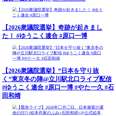
【2026衆議院選挙】奇跡が起きまし
た！ #ゆうこく連合 #原口一博
【2026衆議院選挙】”日本を守り抜
く”東京冬の陣@立川駅北口ライブ配信
#ゆうこく連合 #原口一博 #やた一久 #石
田和靖