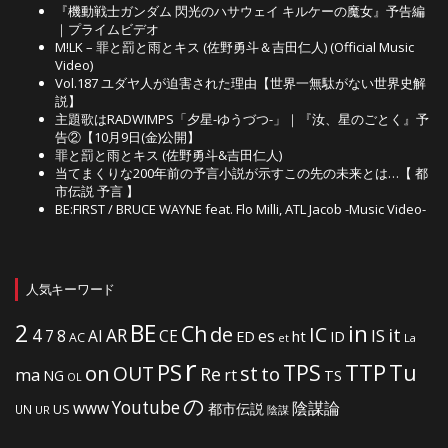
『機動戦士ガンダム 閃光のハサウェイ キルケーの魔女』予告編
｜プライムビデオ
M!LK – 罪と罰と雨とキス (佐野勇斗＆吉田仁人) (Official Music
Video)
Vol.187 ユダヤ人が迫害された理由【世界一無駄がない世界史解
説】
主題歌はRADWIMPS「夕星-ゆうづつ-」｜『汝、星のごとく』予
告②【10月9日(金)公開】
罪と罰と雨とキス (佐野勇斗&吉田仁人)
当てまくりな200年前の予言小説が示すこの先の未来とは…【 都
市伝説 予言 】
BE:FIRST / BRUCE WAYNE feat. Flo Milli, ATL Jacob -Music Video-
人気キーワード
2
BE
in
Ch
de
IC
it
4
AR
IS
7
8
AI
CE
es
ht
ED
ID
AC
La
et
r
PS
TTP
TPS
Tu
on
OUT
st
to
Re
ma
rt
NG
TS
OL
の
Youtube
www
陰謀論
都市伝説
US
UN
UR
陰謀