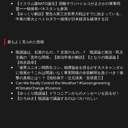
【イスラム版NATO誕生】宿敵サウジ×トルコがまさかの軍事同
盟ーー核保有パキスタンも参加
【ゆっくり解説】警告⚠️第三次世界大戦はすでに始まっている…
中東の業火とペトロダラー崩壊が日本経済を破壊する日
最もよく見られた投稿
陰謀論は、右派のもの…？ 左派のもの…？ 陰謀論と政治・民主
主義の「意外な関係」【政治学者が解説】【となりの陰謀論 】
【烏谷昌幸】
「連帯ユニオン関西生コン」相撲協会を揺るがす大スキャンダル
に発展か？これは間違いなく事実関係の全容解明を急ぐべき！衝
撃の真相とは！？【池坊保子・辻元清美・安倍晋三】
Can We Really Control the Weather? #Geoengineering
#ClimateChange #Science
【ゆっくり陰謀論】ドラコニアンからのメッセージを語るぜ！
【ひろゆき】陰謀論で議論するのはバカバカしい