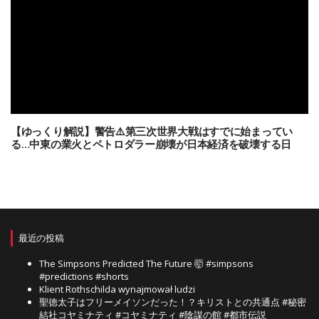
【ゆっくり解説】警告⚠️第三次世界大戦はすでに始まってい
る…中東の業火とペトロダラー崩壊が日本経済を破壊する日
最近の投稿
The Simpsons Predicted The Future 🤯 #simpsons
#predictions #shorts
Klient Rothschilda wynajmował ludzi
聖徳太子はフリーメイソンだった！？キリストとの共通点 #秘密
結社コヤミナティ #コヤミナティ #陰謀の館 #都市伝説