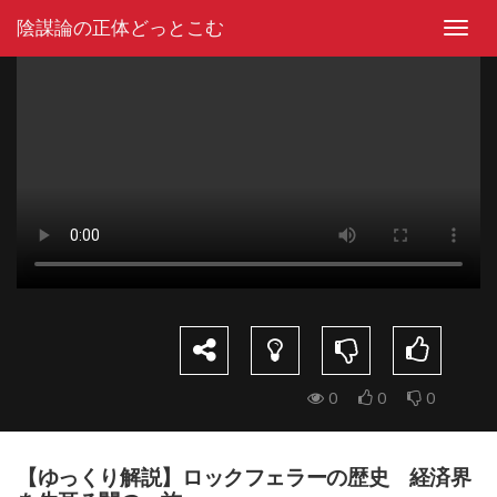
Skip
陰謀論の正体どっとこむ
to
Toggl
content
navig
0
0
0
【ゆっくり解説】ロックフェラーの歴史 経済界