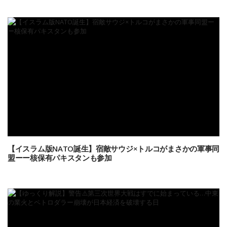
【イスラム版NATO誕生】宿敵サウジ×トルコがまさかの軍事同
盟ーー核保有パキスタンも参加