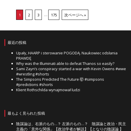
1
2
3
…
175
次ページへ »
最近の投稿
Upały, HAARP i sterowanie POGODĄ. Naukowiec odsłania
PRAWDĘ
Why was the Illuminati able to defeat Thanos so easily?
Sami Zayn’s conspiracy started a war with Kevin Owens #wwe
#wrestling #shorts
The Simpsons Predicted The Future 🤯 #simpsons
#predictions #shorts
Klient Rothschilda wynajmował ludzi
最もよく見られた投稿
陰謀論は、右派のもの…？ 左派のもの…？ 陰謀論と政治・民主
主義の「意外な関係」【政治学者が解説】【となりの陰謀論 】