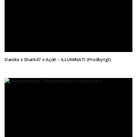
Danike x Shark47 x AçúK – ILLUMINATI (Prodbytgl)