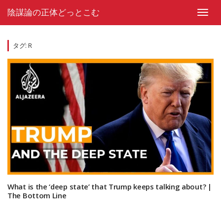
Skip
陰謀論の正体どっとこむ
to
Toggl
content
navig
タグ:
R
What is the ‘deep state’ that Trump keeps talking about? |
The Bottom Line