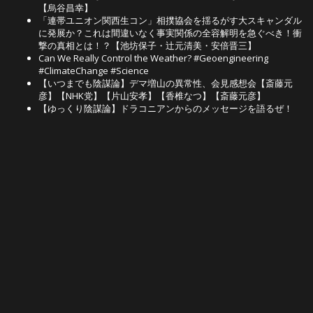
【烏谷昌幸】
「連帯ユニオン関西生コン」相撲協会を揺るがす大スキャンダル
に発展か？これは間違いなく事実関係の全容解明を急ぐべき！衝
撃の真相とは！？【池坊保子・辻元清美・安倍晋三】
Can We Really Control the Weather? #Geoengineering
#ClimateChange #Science
【いつまでも陰謀論】デマ増山の異常性、会見感想会【斎藤元
彦】【NHK党】【片山安孝】【香椎なつ】【斎藤元彦】
【ゆっくり陰謀論】ドラコニアンからのメッセージを語るぜ！