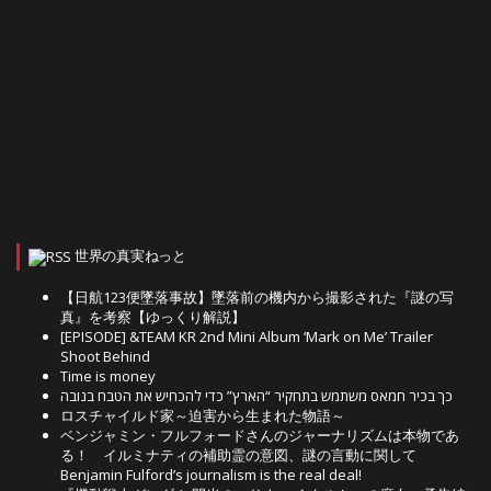
世界の真実ねっと
【日航123便墜落事故】墜落前の機内から撮影された『謎の写
真』を考察【ゆっくり解説】
[EPISODE] &TEAM KR 2nd Mini Album ‘Mark on Me’ Trailer
Shoot Behind
Time is money
כך בכיר חמאס משתמש בתחקיר “הארץ” כדי להכחיש את הטבח בנובה
ロスチャイルド家～迫害から生まれた物語～
ベンジャミン・フルフォードさんのジャーナリズムは本物であ
る！ イルミナティの補助霊の意図、謎の言動に関して
Benjamin Fulford’s journalism is the real deal!