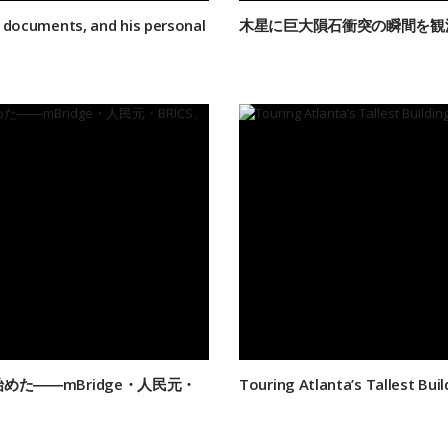
rt documents, and his personal
木星に巨大隕石衝突の瞬間を観
た――mBridge・人民元・
Touring Atlanta’s Tallest Buil