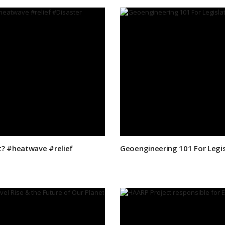
t? #heatwave #relief
Geoengineering 101 For Legi