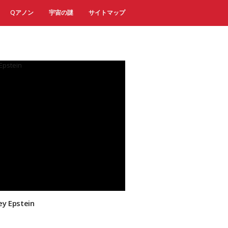
Qアノン
宇宙の謎
サイトマップ
ey Epstein