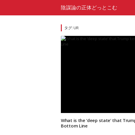
Skip
陰謀論の正体どっとこむ
to
content
タグ:
UR
What is the ‘deep state’ that Trum
Bottom Line