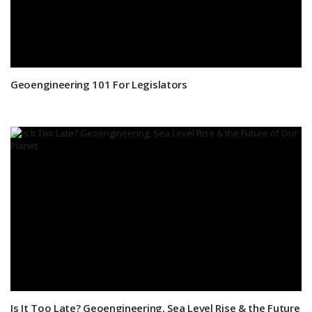
Geoengineering 101 For Legislators
Is It Too Late? Geoengineering, Sea Level Rise & the Future