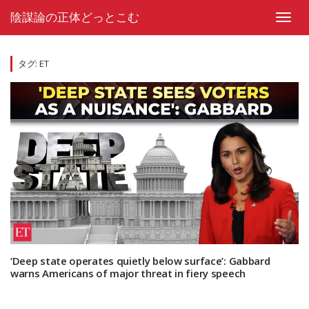
Skip
陰謀論の正体どっとこむ
to
Toggl
content
navig
タグ:
ET
‘Deep state operates quietly below surface’: Gabbard
warns Americans of major threat in fiery speech