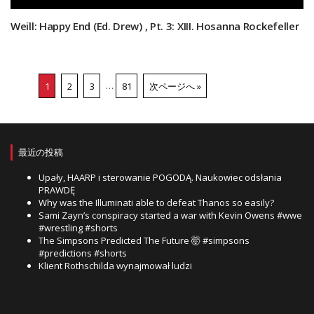
Weill: Happy End (Ed. Drew) , Pt. 3: XIII. Hosanna Rockefeller
1
2
3
…
81
次ページへ »
最近の投稿
Upały, HAARP i sterowanie POGODĄ. Naukowiec odsłania
PRAWDĘ
Why was the Illuminati able to defeat Thanos so easily?
Sami Zayn’s conspiracy started a war with Kevin Owens #wwe
#wrestling #shorts
The Simpsons Predicted The Future 🤯 #simpsons
#predictions #shorts
Klient Rothschilda wynajmował ludzi