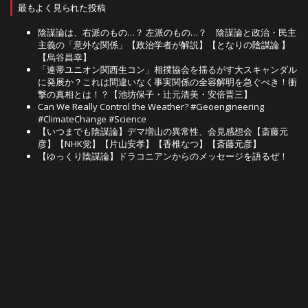
最もよく見られた投稿
陰謀論は、右派のもの…？ 左派のもの…？ 陰謀論と政治・民主
主義の「意外な関係」【政治学者が解説】【となりの陰謀論 】
【烏谷昌幸】
「連帯ユニオン関西生コン」相撲協会を揺るがす大スキャンダル
に発展か？これは間違いなく事実関係の全容解明を急ぐべき！衝
撃の真相とは！？【池坊保子・辻元清美・安倍晋三】
Can We Really Control the Weather? #Geoengineering
#ClimateChange #Science
【いつまでも陰謀論】デマ増山の異常性、会見感想会【斎藤元
彦】【NHK党】【片山安孝】【香椎なつ】【斎藤元彦】
【ゆっくり陰謀論】ドラコニアンからのメッセージを語るぜ！