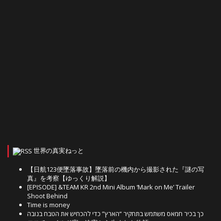
世界の真実ねっと
【日航123便墜落事故】墜落前の機内から撮影された『謎の写
真』を考察【ゆっくり解説】
[EPISODE] &TEAM KR 2nd Mini Album ‘Mark on Me’ Trailer
Shoot Behind
Time is money
כך בכיר חמאס משתמש בתחקיר “הארץ” כדי להכחיש את הטבח בנובה