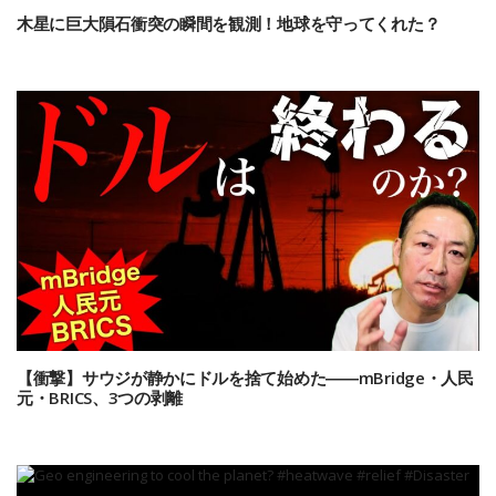
木星に巨大隕石衝突の瞬間を観測！地球を守ってくれた？
【衝撃】サウジが静かにドルを捨て始めた――mBridge・人民
元・BRICS、3つの剥離