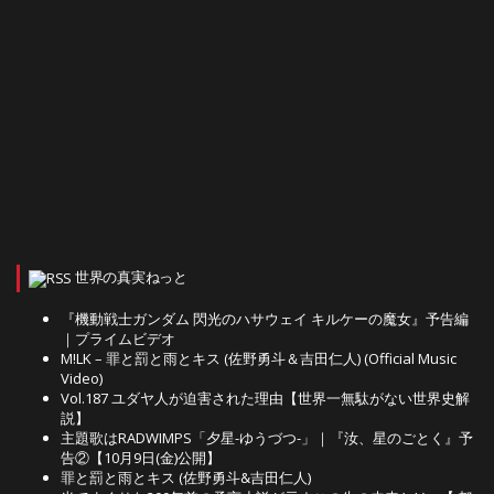
世界の真実ねっと
『機動戦士ガンダム 閃光のハサウェイ キルケーの魔女』予告編
｜プライムビデオ
M!LK – 罪と罰と雨とキス (佐野勇斗＆吉田仁人) (Official Music
Video)
Vol.187 ユダヤ人が迫害された理由【世界一無駄がない世界史解
説】
主題歌はRADWIMPS「夕星-ゆうづつ-」｜『汝、星のごとく』予
告②【10月9日(金)公開】
罪と罰と雨とキス (佐野勇斗&吉田仁人)