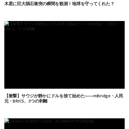
木星に巨大隕石衝突の瞬間を観測！地球を守ってくれた？
【衝撃】サウジが静かにドルを捨て始めた――mBridge・人民
元・BRICS、3つの剥離