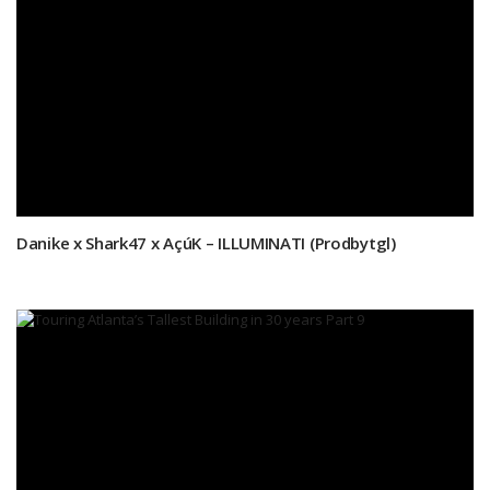
Danike x Shark47 x AçúK – ILLUMINATI (Prodbytgl)