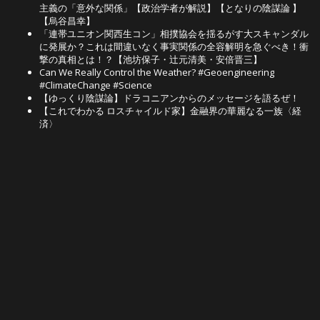
主義の「意外な関係」【政治学者が解説】【となりの陰謀論 】
【烏谷昌幸】
「連帯ユニオン関西生コン」相撲協会を揺るがす大スキャンダル
に発展か？これは間違いなく事実関係の全容解明を急ぐべき！衝
撃の真相とは！？【池坊保子・辻元清美・安倍晋三】
Can We Really Control the Weather? #Geoengineering
#ClimateChange #Science
【ゆっくり陰謀論】ドラコニアンからのメッセージを語るぜ！
【これでわかる ロスチャイルド家】金融界の華麗なる一族〈経
済〉