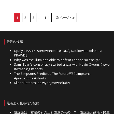
1
2
3
…
111
次ページへ »
最近の投稿
Upały, HAARP i sterowanie POGODĄ. Naukowiec odsłania
PRAWDĘ
Why was the Illuminati able to defeat Thanos so easily?
Sami Zayn’s conspiracy started a war with Kevin Owens #wwe
#wrestling #shorts
The Simpsons Predicted The Future 🤯 #simpsons
#predictions #shorts
Klient Rothschilda wynajmował ludzi
最もよく見られた投稿
陰謀論は、右派のもの…？ 左派のもの…？ 陰謀論と政治・民主