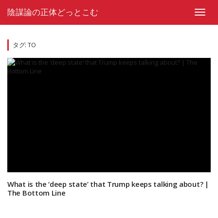
Skip
陰謀論の正体どっとこむ
to
Toggl
content
navig
タグ:
TO
What is the ‘deep state’ that Trump keeps talking about? |
The Bottom Line