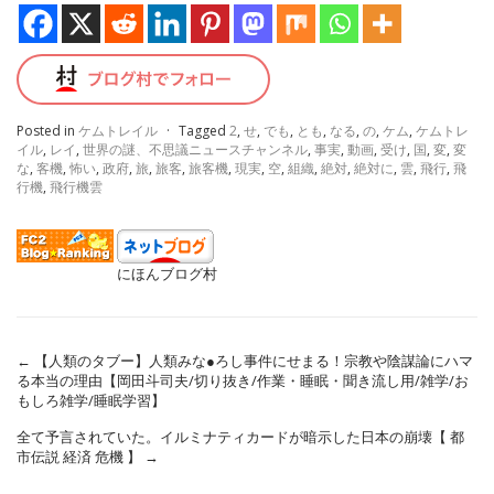
Posted in
ケムトレイル
·
Tagged
2
,
せ
,
でも
,
とも
,
なる
,
の
,
ケム
,
ケムトレ
イル
,
レイ
,
世界の謎、不思議ニュースチャンネル
,
事実
,
動画
,
受け
,
国
,
変
,
変
な
,
客機
,
怖い
,
政府
,
旅
,
旅客
,
旅客機
,
現実
,
空
,
組織
,
絶対
,
絶対に
,
雲
,
飛行
,
飛
行機
,
飛行機雲
にほんブログ村
←
【人類のタブー】人類みな●ろし事件にせまる！宗教や陰謀論にハマ
る本当の理由【岡田斗司夫/切り抜き/作業・睡眠・聞き流し用/雑学/お
もしろ雑学/睡眠学習】
全て予言されていた。イルミナティカードが暗示した日本の崩壊【 都
市伝説 経済 危機 】
→