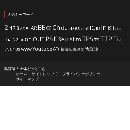
人気キーワード
2
BE
in
Ch
de
IC
it
4
AR
IS
7
8
AI
CE
es
ht
ED
ID
AC
La
et
r
PS
TTP
TPS
Tu
on
OUT
st
to
Re
ma
rt
NG
TS
OL
の
Youtube
www
陰謀論
都市伝説
US
UN
UR
陰謀
陰謀論の正体どっとこむ
ホーム
サイトについて
プライバシーポリシー
サイトマップ