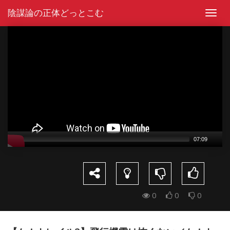
Skip
陰謀論の正体どっとこむ
to
Toggl
content
navig
Video
Player
07:09
0
0
0