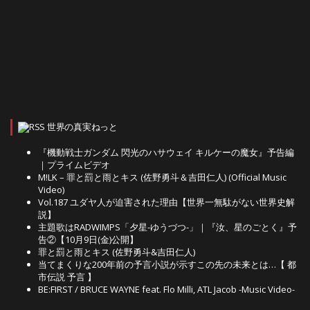
世界の真実ねっと
『機動戦士ガンダム 閃光のハサウェイ キルケーの魔女』予告編
｜プライムビデオ
M!LK – 罪と罰と雨とキス (佐野勇斗＆吉田仁人) (Official Music
Video)
Vol.187 ユダヤ人が迫害された理由【世界一無駄がない世界史解
説】
主題歌はRADWIMPS「夕星-ゆうづつ-」｜『汝、星のごとく』予
告②【10月9日(金)公開】
罪と罰と雨とキス (佐野勇斗&吉田仁人)
当てまくりな200年前の予言小説が示すこの先の未来とは…【 都
市伝説 予言 】
BE:FIRST / BRUCE WAYNE feat. Flo Milli, ATL Jacob -Music Video-