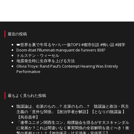
最近の投稿
👑世界を裏で牛耳るヤバい一族TOP3 #都市伝説 #怖い話 #雑学
Doom était l’Illuminati manquant de l’univers 838?
トルステン・ウィーセル
地震発生時に生存率を上げる方法
Olivia Troye: Rand Paul’s Contempt Hearing Was Entirely
Performative
最もよく見られた投稿
陰謀論は、右派のもの…？ 左派のもの…？ 陰謀論と政治・民主
主義の「意外な関係」【政治学者が解説】【となりの陰謀論 】
【烏谷昌幸】
「連帯ユニオン関西生コン」相撲協会を揺るがす大スキャンダル
に発展か？これは間違いなく事実関係の全容解明を急ぐべき！衝
撃の真相とは！？【池坊保子・辻元清美・安倍晋三】