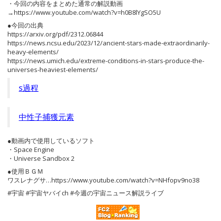
・今回の内容をまとめた通常の解説動画
→https://www.youtube.com/watch?v=h0B8lYgSO5U
●今回の出典
https://arxiv.org/pdf/2312.06844
https://news.ncsu.edu/2023/12/ancient-stars-made-extraordinarily-
heavy-elements/
https://news.umich.edu/extreme-conditions-in-stars-produce-the-
universes-heaviest-elements/
s過程
中性子捕獲元素
●動画内で使用しているソフト
・Space Engine
・Universe Sandbox 2
●使用ＢＧＭ
ワスレナグサ…https://www.youtube.com/watch?v=NHfopv9no38
#宇宙 #宇宙ヤバイch #今週の宇宙ニュース解説ライブ