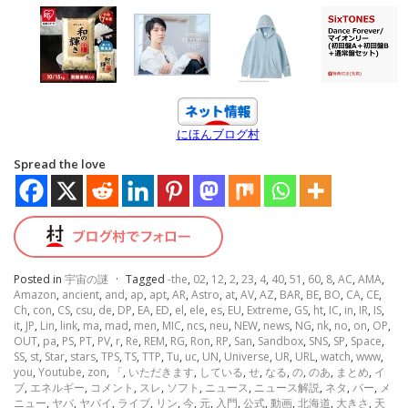
にほんブログ村
Spread the love
Posted in
宇宙の謎
·
Tagged
-the
,
02
,
12
,
2
,
23
,
4
,
40
,
51
,
60
,
8
,
AC
,
AMA
,
Amazon
,
ancient
,
and
,
ap
,
apt
,
AR
,
Astro
,
at
,
AV
,
AZ
,
BAR
,
BE
,
BO
,
CA
,
CE
,
Ch
,
con
,
CS
,
csu
,
de
,
DP
,
EA
,
ED
,
el
,
ele
,
es
,
EU
,
Extreme
,
GS
,
ht
,
IC
,
in
,
IR
,
IS
,
it
,
JP
,
Lin
,
link
,
ma
,
mad
,
men
,
MIC
,
ncs
,
neu
,
NEW
,
news
,
NG
,
nk
,
no
,
on
,
OP
,
OUT
,
pa
,
PS
,
PT
,
PV
,
r
,
Re
,
REM
,
RG
,
Ron
,
RP
,
San
,
Sandbox
,
SNS
,
SP
,
Space
,
SS
,
st
,
Star
,
stars
,
TPS
,
TS
,
TTP
,
Tu
,
uc
,
UN
,
Universe
,
UR
,
URL
,
watch
,
www
,
you
,
Youtube
,
zon
,
「
,
いただきます
,
している
,
せ
,
なる
,
の
,
のあ
,
まとめ
,
イ
ブ
,
エネルギー
,
コメント
,
スレ
,
ソフト
,
ニュース
,
ニュース解説
,
ネタ
,
バー
,
メ
ニュー
,
ヤバ
,
ヤバイ
,
ライブ
,
リン
,
今
,
元
,
入門
,
公式
,
動画
,
北海道
,
大きさ
,
天