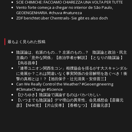
SCIE CHIMICHE: FACCIAMO CHIAREZZA UNA VOLTA PER TUTTE
Vento forte começa a chegar no interior de São Paulo,
GEOENGENHARIA. #chuva #natureza
ZDF berichtet über Chemtrails- Sie gibt es also doch
最もよく見られた投稿
陰謀論は、右派のもの…？ 左派のもの…？ 陰謀論と政治・民主
主義の「意外な関係」【政治学者が解説】【となりの陰謀論 】
【烏谷昌幸】
「連帯ユニオン関西生コン」相撲協会を揺るがす大スキャンダル
に発展か？これは間違いなく事実関係の全容解明を急ぐべき！衝
撃の真相とは！？【池坊保子・辻元清美・安倍晋三】
Can We Really Control the Weather? #Geoengineering
#ClimateChange #Science
【ひろゆき】陰謀論で議論するのはバカバカしい
【いつまでも陰謀論】デマ増山の異常性、会見感想会【斎藤元
彦】【NHK党】【片山安孝】【香椎なつ】【斎藤元彦】