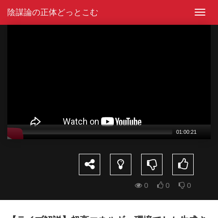
Skip
陰謀論の正体どっとこむ
to
Toggl
content
navig
Video
Player
01:00:21
0
0
0