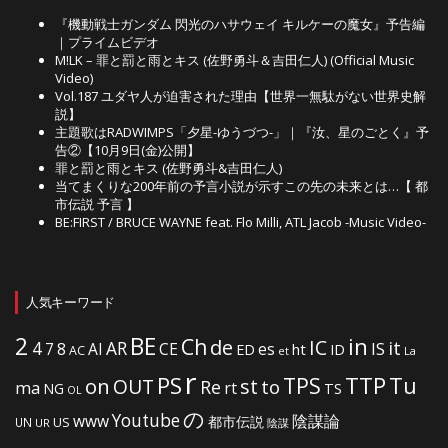
『機動戦士ガンダム 閃光のハサウェイ キルケーの魔女』予告編
｜プライムビデオ
M!LK – 罪と罰と雨とキス (佐野勇斗＆吉田仁人) (Official Music
Video)
Vol.187 ユダヤ人が迫害された理由【世界一無駄がない世界史解
説】
主題歌はRADWIMPS「夕星-ゆうづつ-」｜『汝、星のごとく』予
告②【10月9日(金)公開】
罪と罰と雨とキス (佐野勇斗&吉田仁人)
当てまくりな200年前の予言小説が示すこの先の未来とは…【 都
市伝説 予言 】
BE:FIRST / BRUCE WAYNE feat. Flo Milli, ATL Jacob -Music Video-
人気キーワード
2
BE
in
Ch
de
IC
it
4
AR
IS
7
8
AI
CE
es
ht
ED
ID
AC
La
et
r
PS
TTP
TPS
Tu
on
OUT
st
to
Re
ma
rt
NG
TS
OL
の
Youtube
www
陰謀論
都市伝説
US
UN
UR
陰謀