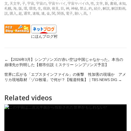
文
,
天文学
,
子
,
宇宙
,
宇宙の
,
宇宙ヤバイ
,
宇宙ヤバイch
,
性
,
文学
,
新
,
書籍
,
未知
,
札幌
,
海
,
版
,
環
,
環境
,
生
,
痕跡
,
発見
,
目
,
神
,
神秘
,
禁止
,
約
,
紹介
,
解説
,
解説動画
,
説
,
購入
,
超
,
通常
,
速報
,
連
,
金
,
関
,
関係
,
電子
,
願い
,
高
,
！
にほんブログ村
←
【2026年3月】シンプソンズの’赤い空’は中国じゃなかった。本当の
崩壊先が判明した【都市伝説 ミステリー シンプソンズ予言】
世界に広がる「エプスタインファイル」の衝撃 性加害の現場か アメ
リカ現地取材「ゾロ牧場」で何が？【報道特集】｜TBS NEWS DIG
→
Related videos