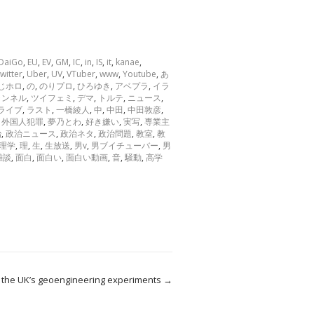
DaiGo
,
EU
,
EV
,
GM
,
IC
,
in
,
IS
,
it
,
kanae
,
twitter
,
Uber
,
UV
,
VTuber
,
www
,
Youtube
,
あ
じホロ
,
の
,
のりプロ
,
ひろゆき
,
アベプラ
,
イラ
ャンネル
,
ツイフェミ
,
デマ
,
トルテ
,
ニュース
,
ライブ
,
ラスト
,
一橋綾人
,
中
,
中田
,
中田敦彦
,
,
外国人犯罪
,
夢乃とわ
,
好き嫌い
,
実写
,
専業主
治
,
政治ニュース
,
政治ネタ
,
政治問題
,
教室
,
教
理学
,
理
,
生
,
生放送
,
男v
,
男ブイチューバー
,
男
雑談
,
面白
,
面白い
,
面白い動画
,
音
,
騒動
,
高学
t the UK’s geoengineering experiments
→