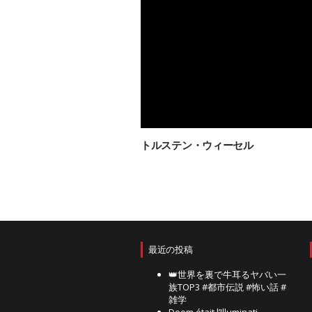
トルステン・ウィーセル
最近の投稿
👑世界を裏で牛耳るヤバい一
族TOP3 #都市伝説 #怖い話 #
雑学