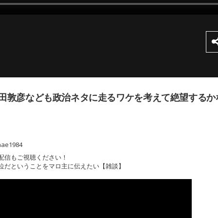
田敦彦なども政治ネタに走るワケを考えて絶望するか
nae1984
配信もご視聴ください！
上位だということをマロ主に伝えたい【雑談】