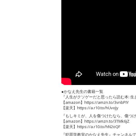
●かなえ先生の書籍一覧
『人生がクソゲーだと思ったら読む本: 
【amazon】https://amzn.to/3vnbPIY
【楽天】https://a.r10.to/hUvoJy
『もしキミが、人を傷つけたなら、傷つ
【amazon】https://amzn.to/3TMk6jZ
【楽天】https://a.r10.to/hN2oQF
『犯罪学教室のかなえ先生』チャンネルで