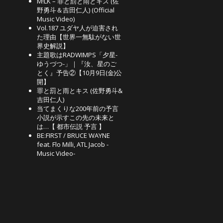
M!LK – 罪と罰と雨とキス (佐
野勇斗＆吉田仁人) (Official
Music Video)
Vol.187 ユダヤ人が迫害され
た理由【世界一無駄がない世
界史解説】
主題歌はRADWIMPS「夕星-
ゆうづつ-」｜『汝、星のご
とく』予告②【10月9日(金)公
開】
罪と罰と雨とキス (佐野勇斗&
吉田仁人)
当てまくりな200年前の予言
小説が示すこの先の未来と
は…【 都市伝説 予言 】
BE:FIRST / BRUCE WAYNE
feat. Flo Milli, ATL Jacob -
Music Video-