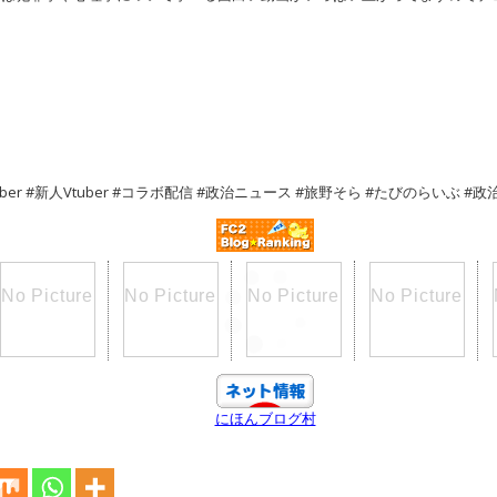
uber #新人Vtuber #コラボ配信 #政治ニュース #旅野そら #たびのらいぶ #
にほんブログ村