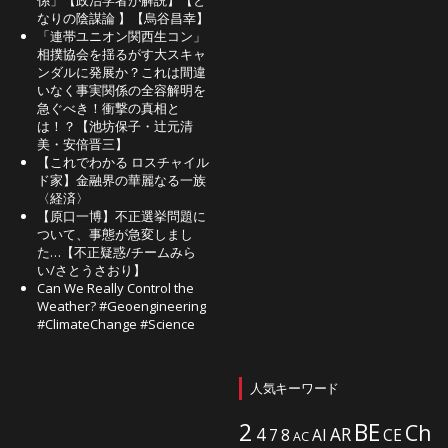
係」【政治学者が解説】【と
なりの陰謀論 】【烏谷昌幸】
「連帯ユニオン関西生コン」
相撲協会を揺るがす大スキャ
ンダルに発展か？これは間違
いなく事実関係の全容解明を
急ぐべき！衝撃の真相と
は！？【池坊保子・辻元清
美・安倍晋三】
【これでわかる ロスチャイル
ド家】金融界の華麗なる一族
〈経済〉
【原口一博】不正選挙問題に
ついて、事態が急変しまし
た…【不正疑惑/チームみら
い/さとうさおり】
Can We Really Control the
Weather? #Geoengineering
#ClimateChange #Science
人気キーワード
2
BE
Ch
4
AR
7
8
AI
CE
AC