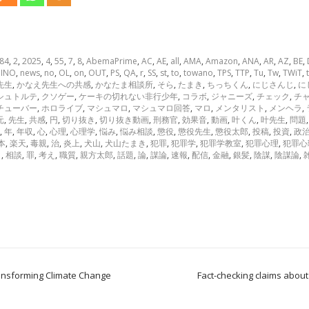
84
,
2
,
2025
,
4
,
55
,
7
,
8
,
AbemaPrime
,
AC
,
AE
,
all
,
AMA
,
Amazon
,
ANA
,
AR
,
AZ
,
BE
,
INO
,
news
,
no
,
OL
,
on
,
OUT
,
PS
,
QA
,
r
,
SS
,
st
,
to
,
towano
,
TPS
,
TTP
,
Tu
,
Tw
,
TWiT
,
先生
,
かなえ先生への共感
,
かなたま相談所
,
そら
,
たまき
,
ちっちくん
,
にじさんじ
,
に
シュトルテ
,
クソゲー
,
ケーキの切れない非行少年
,
コラボ
,
ジャニーズ
,
チェック
,
チ
チューバー
,
ホロライブ
,
マシュマロ
,
マシュマロ回答
,
マロ
,
メンタリスト
,
メンヘラ
,
元
,
先生
,
共感
,
円
,
切り抜き
,
切り抜き動画
,
刑務官
,
効果音
,
動画
,
叶くん
,
叶先生
,
問題
,
年
,
年収
,
心
,
心理
,
心理学
,
悩み
,
悩み相談
,
懲役
,
懲役先生
,
懲役太郎
,
投稿
,
投資
,
政
本
,
楽天
,
毒親
,
治
,
炎上
,
犬山
,
犬山たまき
,
犯罪
,
犯罪学
,
犯罪学教室
,
犯罪心理
,
犯罪心
白
,
相談
,
罪
,
考え
,
職質
,
親方太郎
,
話題
,
論
,
謀論
,
速報
,
配信
,
金融
,
銀髪
,
陰謀
,
陰謀論
,
ansforming Climate Change
Fact-checking claims abou