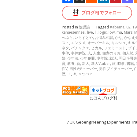
Posted in
陰謀論
·
Tagged
#abema
,
02
,
19
kanaesennsei
,
live
,
ll
,
logic
,
low
,
ma
,
Mars
,
M
べぷら
,
いらすとや
,
お悩み相談
,
かな
,
かなえ
スト
,
エンタメ
,
オーバーキル
,
キルシュ
,
キル
ネタ
,
バチャクエ
,
ヒカル
,
フェミニスト
,
ブイ
事件
,
事件解説
,
人
,
人生
,
佃煮のりお
,
個人勢
,
婦
,
少年法
,
少年犯罪
,
少年院
,
就活
,
岡田斗司夫
育
,
教養
,
新
,
新人
,
新人Vtuber
,
旅
,
時事
,
書籍
,
性V
,
男性Vチューバー
,
男性ブイチューバー
,
歴
,
！
,
＃
,
ｖつべｒ
にほんブログ村
←
7 UK Geoengineering Experiments Tr