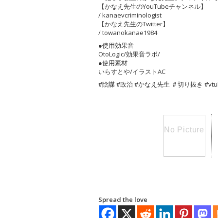
【かなえ先生のYouTubeチャンネル】
/ kanaevcriminologist
【かなえ先生のTwitter】
/ towanokanae1984
●使用効果音
OtoLogic/効果音ラボ/
●使用素材
いらすとや/イラストAC
#陰謀 #政治 #かなえ先生 ＃切り抜き #vt
Spread the love