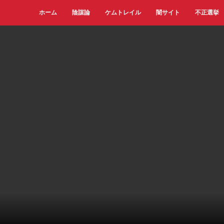
ホーム
陰謀論
ケムトレイル
闇サイト
不正選挙