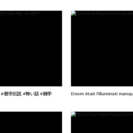
 #都市伝説 #怖い話 #雑学
Doom était l’Illuminati manqu