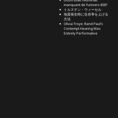
Doom était l’Illuminati
manquant de l’univers 838?
トルステン・ウィーセル
地震発生時に生存率を上げる
方法
Olivia Troye: Rand Paul’s
Contempt Hearing Was
Entirely Performative