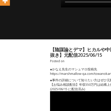
【陰謀論とデマ】ヒカルや中
抜き】元配信2025/06/15
Posted on
●かなえ先生のマシュマロ投稿先
https://marshmallow-qa.com/towanoka
●事件の詳細について知りたい方はぜひ元
【お悩み相談配信】年収550万円は結構
(2025/06/15 に配信済み)