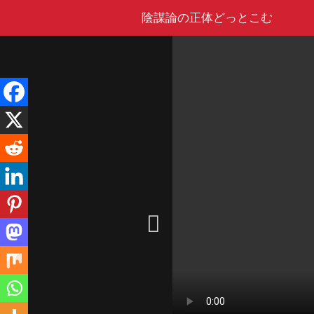
Skip
陰謀論の正体どっとこむ
to
content