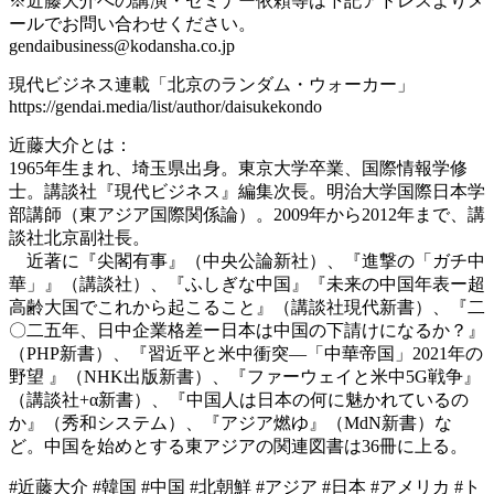
※近藤大介への講演・セミナー依頼等は下記アドレスよりメ
ールでお問い合わせください。
gendaibusiness@kodansha.co.jp
現代ビジネス連載「北京のランダム・ウォーカー」
https://gendai.media/list/author/daisukekondo
近藤大介とは：
1965年生まれ、埼玉県出身。東京大学卒業、国際情報学修
士。講談社『現代ビジネス』編集次長。明治大学国際日本学
部講師（東アジア国際関係論）。2009年から2012年まで、講
談社北京副社長。
近著に『尖閣有事』（中央公論新社）、『進撃の「ガチ中
華」』（講談社）、『ふしぎな中国』『未来の中国年表ー超
高齢大国でこれから起こること』（講談社現代新書）、『二
〇二五年、日中企業格差ー日本は中国の下請けになるか？』
（PHP新書）、『習近平と米中衝突―「中華帝国」2021年の
野望 』（NHK出版新書）、『ファーウェイと米中5G戦争』
（講談社+α新書）、『中国人は日本の何に魅かれているの
か』（秀和システム）、『アジア燃ゆ』（MdN新書）な
ど。中国を始めとする東アジアの関連図書は36冊に上る。
#近藤大介 #韓国 #中国 #北朝鮮 #アジア #日本 #アメリカ #ト