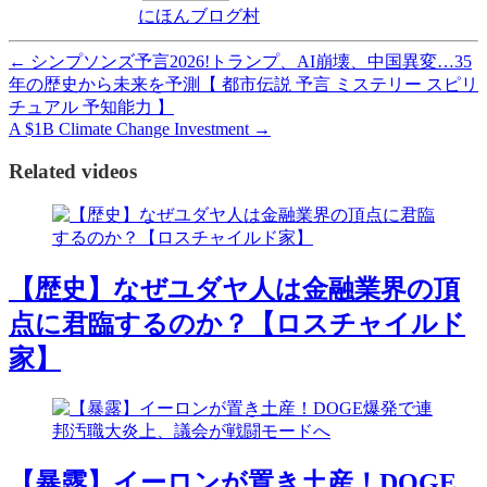
にほんブログ村
←
シンプソンズ予言2026!トランプ、AI崩壊、中国異変…35
年の歴史から未来を予測【 都市伝説 予言 ミステリー スピリ
チュアル 予知能力 】
A $1B Climate Change Investment
→
Related videos
【歴史】なぜユダヤ人は金融業界の頂
点に君臨するのか？【ロスチャイルド
家】
【暴露】イーロンが置き土産！DOGE