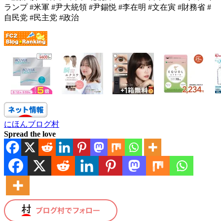
ランプ #米軍 #尹大統領 #尹錫悦 #李在明 #文在寅 #財務省 #
自民党 #民主党 #政治
にほんブログ村
Spread the love