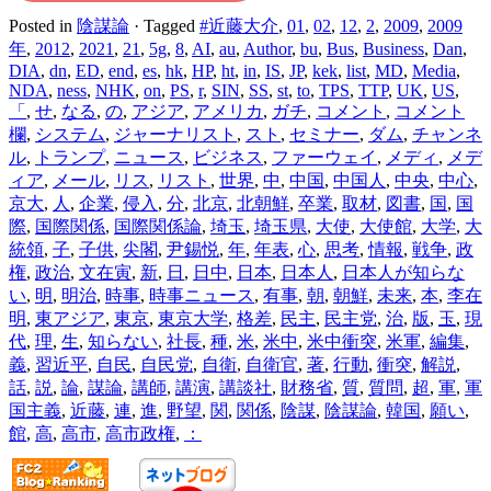
Posted in
陰謀論
·
Tagged
#近藤大介
,
01
,
02
,
12
,
2
,
2009
,
2009
年
,
2012
,
2021
,
21
,
5g
,
8
,
AI
,
au
,
Author
,
bu
,
Bus
,
Business
,
Dan
,
DIA
,
dn
,
ED
,
end
,
es
,
hk
,
HP
,
ht
,
in
,
IS
,
JP
,
kek
,
list
,
MD
,
Media
,
NDA
,
ness
,
NHK
,
on
,
PS
,
r
,
SIN
,
SS
,
st
,
to
,
TPS
,
TTP
,
UK
,
US
,
「
,
せ
,
なる
,
の
,
アジア
,
アメリカ
,
ガチ
,
コメント
,
コメント
欄
,
システム
,
ジャーナリスト
,
スト
,
セミナー
,
ダム
,
チャンネ
ル
,
トランプ
,
ニュース
,
ビジネス
,
ファーウェイ
,
メディ
,
メデ
ィア
,
メール
,
リス
,
リスト
,
世界
,
中
,
中国
,
中国人
,
中央
,
中心
,
京大
,
人
,
企業
,
侵入
,
分
,
北京
,
北朝鮮
,
卒業
,
取材
,
図書
,
国
,
国
際
,
国際関係
,
国際関係論
,
埼玉
,
埼玉県
,
大使
,
大使館
,
大学
,
大
統領
,
子
,
子供
,
尖閣
,
尹錫悦
,
年
,
年表
,
心
,
思考
,
情報
,
戦争
,
政
権
,
政治
,
文在寅
,
新
,
日
,
日中
,
日本
,
日本人
,
日本人が知らな
い
,
明
,
明治
,
時事
,
時事ニュース
,
有事
,
朝
,
朝鮮
,
未来
,
本
,
李在
明
,
東アジア
,
東京
,
東京大学
,
格差
,
民主
,
民主党
,
治
,
版
,
玉
,
現
代
,
理
,
生
,
知らない
,
社長
,
種
,
米
,
米中
,
米中衝突
,
米軍
,
編集
,
義
,
習近平
,
自民
,
自民党
,
自衛
,
自衛官
,
著
,
行動
,
衝突
,
解説
,
話
,
説
,
論
,
謀論
,
講師
,
講演
,
講談社
,
財務省
,
質
,
質問
,
超
,
軍
,
軍
国主義
,
近藤
,
連
,
進
,
野望
,
関
,
関係
,
陰謀
,
陰謀論
,
韓国
,
願い
,
館
,
高
,
高市
,
高市政権
,
：