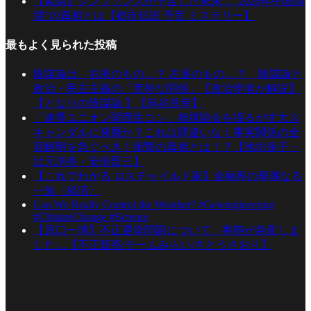
【緊急】シンプソンズが予言した未来…“2026年中国崩
壊”の真相とは【都市伝説 予言 ミステリー】
最もよく見られた投稿
陰謀論は、右派のもの…？ 左派のもの…？ 陰謀論と
政治・民主主義の「意外な関係」【政治学者が解説】
【となりの陰謀論 】【烏谷昌幸】
「連帯ユニオン関西生コン」相撲協会を揺るがす大ス
キャンダルに発展か？これは間違いなく事実関係の全
容解明を急ぐべき！衝撃の真相とは！？【池坊保子・
辻元清美・安倍晋三】
【これでわかる ロスチャイルド家】金融界の華麗なる
一族〈経済〉
Can We Really Control the Weather? #Geoengineering
#ClimateChange #Science
【原口一博】不正選挙問題について、事態が急変しま
した…【不正疑惑/チームみらい/さとうさおり】