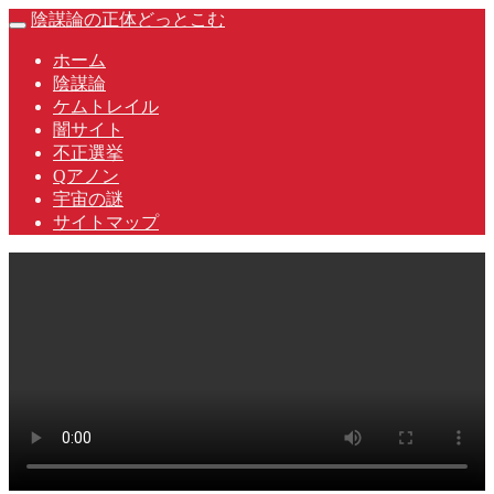
Skip
陰謀論の正体どっとこむ
Toggle
to
navigation
content
ホーム
陰謀論
ケムトレイル
闇サイト
不正選挙
Qアノン
宇宙の謎
サイトマップ