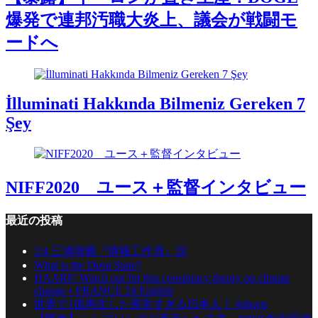
爆発で連邦汚職大炎上、議会が戦闘モ
ードへ
İlluminati Hakkında Bilmeniz Gereken 7
Şey
NIFF2020 ユース＋監督インタビュー
最近の投稿
2/4 三浦瑠麗『情報工作員』説
What is the Deep State?
HAARP: Watch out for this conspiracy theory on climate
change • FRANCE 24 English
世界で1億再生した異常すぎる日本人！ #shorts