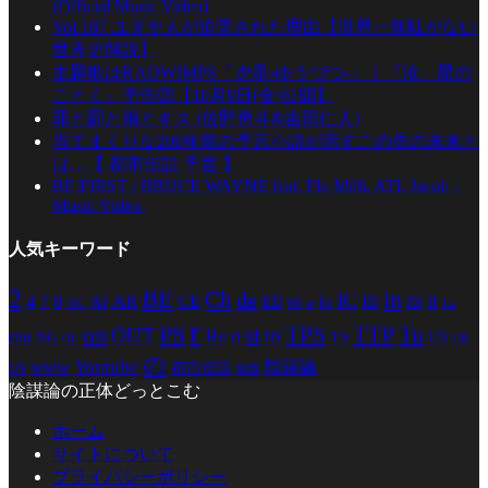
(Official Music Video)
Vol.187 ユダヤ人が迫害された理由【世界一無駄がない
世界史解説】
主題歌はRADWIMPS「夕星-ゆうづつ-」｜『汝、星の
ごとく』予告②【10月9日(金)公開】
罪と罰と雨とキス (佐野勇斗&吉田仁人)
当てまくりな200年前の予言小説が示すこの先の未来と
は…【 都市伝説 予言 】
BE:FIRST / BRUCE WAYNE feat. Flo Milli, ATL Jacob -
Music Video-
人気キーワード
2
BE
in
Ch
de
IC
it
4
AR
IS
7
8
AI
CE
es
ED
ht
ID
AC
La
et
r
PS
TTP
TPS
Tu
on
st
OUT
to
Re
ma
rt
TS
NG
UN
UR
OL
の
Youtube
www
陰謀論
都市伝説
US
陰謀
陰謀論の正体どっとこむ
ホーム
サイトについて
プライバシーポリシー