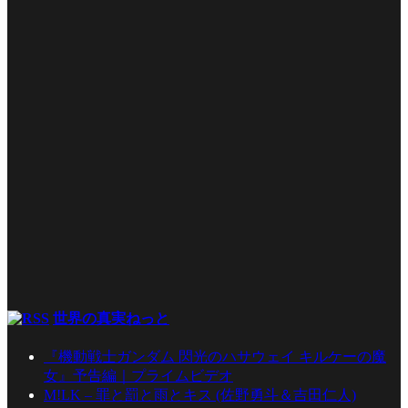
世界の真実ねっと
『機動戦士ガンダム 閃光のハサウェイ キルケーの魔
女』予告編｜プライムビデオ
M!LK – 罪と罰と雨とキス (佐野勇斗＆吉田仁人)