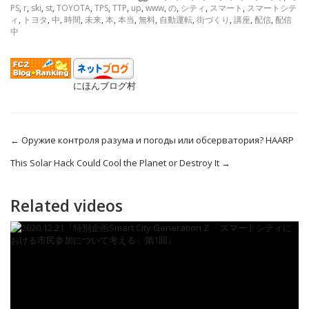
PS
,
r
,
ski
,
st
,
TOYOTA
,
TPS
,
TTP
,
up
,
www
,
の
,
シティ
,
スマート
,
スマートシテ
ィ
,
トヨタ
,
中
,
時間
,
未来
,
本
,
本当
,
無料
,
自動運転
,
街づくり
,
講座
,
配信
,
配信
中
にほんブログ村
←
Оружие контроля разума и погоды или обсерватория? HAARP
This Solar Hack Could Cool the Planet or Destroy It
→
Related videos