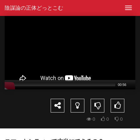
Skip
陰謀論の正体どっとこむ
to
Toggl
content
navig
Video
Player
00:56
0
0
0