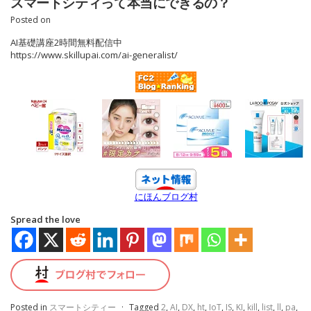
スマートシティって本当にできるの？
Posted on
AI基礎講座2時間無料配信中
https://www.skillupai.com/ai-generalist/
にほんブログ村
Spread the love
Posted in
スマートシティー
·
Tagged
2
,
AI
,
DX
,
ht
,
IoT
,
IS
,
KI
,
kill
,
list
,
ll
,
pa
,