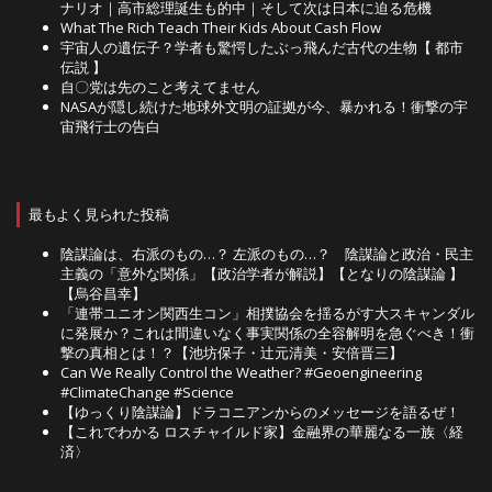
ナリオ｜高市総理誕生も的中｜そして次は日本に迫る危機
What The Rich Teach Their Kids About Cash Flow
宇宙人の遺伝子？学者も驚愕したぶっ飛んだ古代の生物【 都市
伝説 】
自〇党は先のこと考えてません
NASAが隠し続けた地球外文明の証拠が今、暴かれる！衝撃の宇
宙飛行士の告白
最もよく見られた投稿
陰謀論は、右派のもの…？ 左派のもの…？ 陰謀論と政治・民主
主義の「意外な関係」【政治学者が解説】【となりの陰謀論 】
【烏谷昌幸】
「連帯ユニオン関西生コン」相撲協会を揺るがす大スキャンダル
に発展か？これは間違いなく事実関係の全容解明を急ぐべき！衝
撃の真相とは！？【池坊保子・辻元清美・安倍晋三】
Can We Really Control the Weather? #Geoengineering
#ClimateChange #Science
【ゆっくり陰謀論】ドラコニアンからのメッセージを語るぜ！
【これでわかる ロスチャイルド家】金融界の華麗なる一族〈経
済〉