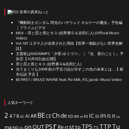
世界の真実ねっと
『機動戦士ガンダム 閃光のハサウェイ キルケーの魔女』予告編
｜プライムビデオ
M!LK – 罪と罰と雨とキス (佐野勇斗＆吉田仁人) (Official Music
Video)
Vol.187 ユダヤ人が迫害された理由【世界一無駄がない世界史解
説】
主題歌はRADWIMPS「夕星-ゆうづつ-」｜『汝、星のごとく』予
告②【10月9日(金)公開】
罪と罰と雨とキス (佐野勇斗&吉田仁人)
当てまくりな200年前の予言小説が示すこの先の未来とは…【 都
市伝説 予言 】
BE:FIRST / BRUCE WAYNE feat. Flo Milli, ATL Jacob -Music Video-
人気キーワード
2
BE
in
Ch
de
IC
it
4
AR
IS
7
8
AI
CE
es
ht
ED
ID
AC
La
et
r
PS
TTP
TPS
Tu
on
OUT
st
to
Re
ma
rt
NG
TS
OL