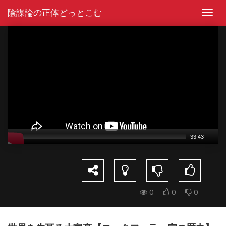
Skip
陰謀論の正体どっとこむ
to
Toggl
content
navig
Video
Player
33:43
0
0
0