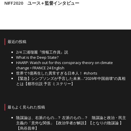
NIFF2020 ユース＋監督インタビュー
最近の投稿
2/4 三浦瑠麗『情報工作員』説
What is the Deep State?
HAARP: Watch out for this conspiracy theory on climate
change • FRANCE 24 English
世界で1億再生した異常すぎる日本人！ #shorts
【緊急】シンプソンズが予言した未来…“2026年中国崩壊”の真相
とは【都市伝説 予言 ミステリー】
最もよく見られた投稿
陰謀論は、右派のもの…？ 左派のもの…？ 陰謀論と政治・民主
主義の「意外な関係」【政治学者が解説】【となりの陰謀論 】
【烏谷昌幸】