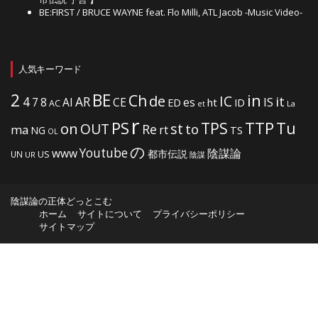
BE:FIRST / BRUCE WAYNE feat. Flo Milli, ATL Jacob -Music Video-
人気キーワード
2
BE
in
Ch
de
IC
it
4
AR
IS
7
8
AI
CE
es
ht
ED
ID
AC
La
et
r
PS
TTP
TPS
Tu
on
OUT
st
to
Re
ma
rt
NG
TS
OL
の
Youtube
www
陰謀論
都市伝説
US
UN
UR
陰謀
陰謀論の正体どっとこむ
ホーム
サイトについて
プライバシーポリシー
サイトマップ