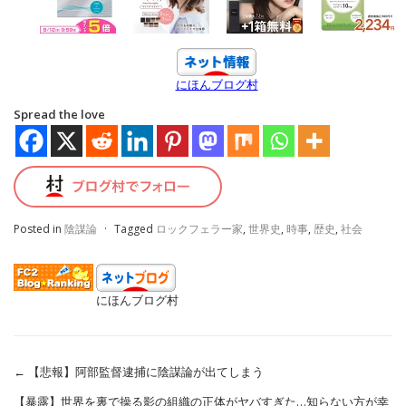
にほんブログ村
Spread the love
Posted in
陰謀論
·
Tagged
ロックフェラー家
,
世界史
,
時事
,
歴史
,
社会
にほんブログ村
←
【悲報】阿部監督逮捕に陰謀論が出てしまう
【暴露】世界を裏で操る影の組織の正体がヤバすぎた…知らない方が幸