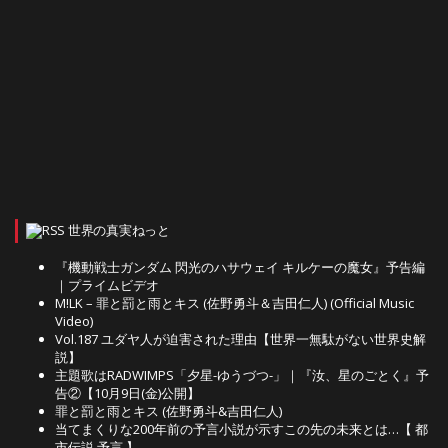
世界の真実ねっと
『機動戦士ガンダム 閃光のハサウェイ キルケーの魔女』予告編
｜プライムビデオ
M!LK – 罪と罰と雨とキス (佐野勇斗＆吉田仁人) (Official Music
Video)
Vol.187 ユダヤ人が迫害された理由【世界一無駄がない世界史解
説】
主題歌はRADWIMPS「夕星-ゆうづつ-」｜『汝、星のごとく』予
告②【10月9日(金)公開】
罪と罰と雨とキス (佐野勇斗&吉田仁人)
当てまくりな200年前の予言小説が示すこの先の未来とは…【 都
市伝説 予言 】