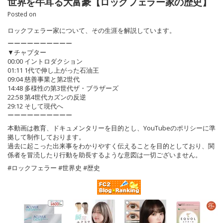
世界を牛耳る大富豪【ロックフェラー家の歴史】
Posted on
ロックフェラー家について、その生涯を解説しています。
ーーーーーーーーーー
▼チャプター
00:00 イントロダクション
01:11 1代で伸し上がった石油王
09:04 慈善事業と第2世代
14:48 多様性の第3世代ザ・ブラザーズ
22:58 第4世代カズンの反逆
29:12 そして現代へ
ーーーーーーーーーー
本動画は教育、ドキュメンタリーを目的とし、YouTubeのポリシーに準
拠して制作しております。
過去に起こった出来事をわかりやすく伝えることを目的としており、関
係者を冒涜したり行動を助長するような意図は一切ございません。
#ロックフェラー #世界史 #歴史