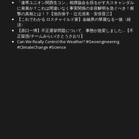
「連帯ユニオン関西生コン」相撲協会を揺るがす大スキャンダル
に発展か？これは間違いなく事実関係の全容解明を急ぐべき！衝
撃の真相とは！？【池坊保子・辻元清美・安倍晋三】
【これでわかる ロスチャイルド家】金融界の華麗なる一族〈経
済〉
【原口一博】不正選挙問題について、事態が急変しました…【不
正疑惑/チームみらい/さとうさおり】
Can We Really Control the Weather? #Geoengineering
#ClimateChange #Science