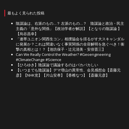
最もよく見られた投稿
陰謀論は、右派のもの…？ 左派のもの…？ 陰謀論と政治・民主
主義の「意外な関係」【政治学者が解説】【となりの陰謀論 】
【烏谷昌幸】
「連帯ユニオン関西生コン」相撲協会を揺るがす大スキャンダル
に発展か？これは間違いなく事実関係の全容解明を急ぐべき！衝
撃の真相とは！？【池坊保子・辻元清美・安倍晋三】
Can We Really Control the Weather? #Geoengineering
#ClimateChange #Science
【ひろゆき】陰謀論で議論するのはバカバカしい
【いつまでも陰謀論】デマ増山の異常性、会見感想会【斎藤元
彦】【NHK党】【片山安孝】【香椎なつ】【斎藤元彦】