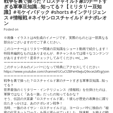
戦争を裏で操った？ロスチャイルド家のチートす
ぎる軍事豆知識…知ってる？【ミリタリー豆知
識】#モケイパドック #shorts #インテリジェン
ス #情報戦 #ネイサンロスチャイルド #ナポレオ
ン
Posted on
※画像・イラストはAI生成のイメージです。実際のものとは一部異なる
部分がございますのでご了承ください。
このコーナーはミリタリー関連の豆知識をショート動画で紹介します！
特段本編的なものはありませんが、本チャンネルでは様々なコンテンツ
がありますので！是非チェックしてみてくださいm(_ _ )m
ーーーーーーーーーーーーーーーーーー
このチャンネルのメンバーになって特典にアクセスしてください:
https://www.youtube.com/channel/UCuCIZBFeH0wJuQ9oceLM5ig/join
ーーーーーーーーーーーーーーーーーー
戦争を裏で操った？ロスチャイルド家のチートすぎる軍事豆知識…知っ
てる？
世界最強のミリタリー・インテリジェンス（情報戦）を仕掛けたのは、
軍隊ではなく『ある一族』だったの知ってるかな？
そう、伝説の大富豪『ロスチャイルド家』！彼らが歴史の表舞台に躍り
出たきっかけは、あのナポレオン戦争！
当時、一族のネイサン・ロスチャイルドは、ヨーロッパ中に独自の『秘
密の伝言ネットワーク』を張り巡らせていました。快速船、お抱えの騎