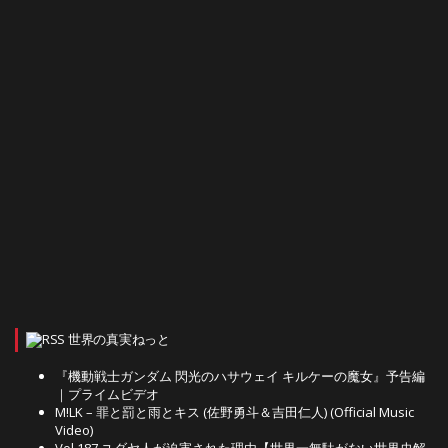
世界の真実ねっと
『機動戦士ガンダム 閃光のハサウェイ キルケーの魔女』予告編
｜プライムビデオ
M!LK – 罪と罰と雨とキス (佐野勇斗＆吉田仁人) (Official Music
Video)