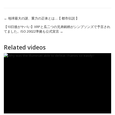
←
地球最大の謎、重力の正体とは…【 都市伝説 】
【10日後がヤバい】XRPと瓜二つの兄弟銘柄がシンプソンズで予言され
てました。ISO 20022準拠も公式宣言
→
Related videos