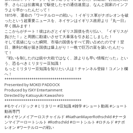
手、さらには伝書鳩まで駆使したその通信速度は、なんと国家のインフ
ラより早かったんだって！
1815年、運命の『ワーテルローの戦い』！イギリス軍がナポレオンを破
ったという超重要ニュースを、ネイサンはイギリス政府より『丸一日』
早く掴みます！
ここからがチート！彼はわざとイギリス国債を売り払い、『イギリスが
負けた！』と周囲に勘違いさせて大暴落を引き起こしました！
そして底値になった瞬間、市場の国債をすべて買い占めたのです！翌
日、勝利の報が届き国債は爆上がり！一晩で巨万の富を築いたんだっ
て！
『戦いを制したのは銃や大砲ではなく、誰よりも早い情報だった』とい
う、恐るべきミリタリー豆知識！
もっとミリタリー豆知識を知りたい人は！チャンネル登録！コメント欄
へ！
*************************************
Presented by MOKEI PADDOCK
Produced by ISKY Entertainment
Directed by Katsuyuki Kawashiro
*************************************
#モケイパドック #ミリタリー #豆知識 #雑学 #ショート動画 #ショート
動画専門
#ネイサンメイアーロスチャイルド #NathanMayerRothschild #ナータ
ンマイアーロートシルト #Rothschild #ロートシルト #ロチルド #ナポ
レオン #ワーテルローの戦い