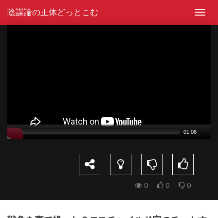
Skip
陰謀論の正体どっとこむ
to
Toggl
content
navig
Video
Player
01:08
0
0
0