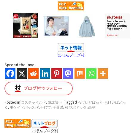
にほんブログ村
Spread the love
Posted in
ロスチャイルド
,
陰謀論
·
Tagged
もけいどばっく
,
もけいぱどっ
く
,
モケイドパック
,
八千代市
,
千葉県
,
模型パドック
,
高津
にほんブログ村