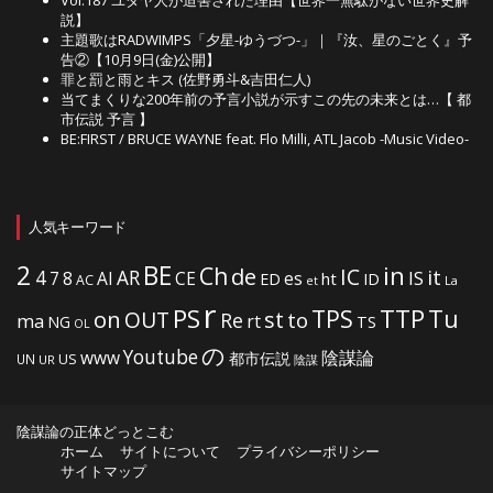
Vol.187 ユダヤ人が迫害された理由【世界一無駄がない世界史解
説】
主題歌はRADWIMPS「夕星-ゆうづつ-」｜『汝、星のごとく』予
告②【10月9日(金)公開】
罪と罰と雨とキス (佐野勇斗&吉田仁人)
当てまくりな200年前の予言小説が示すこの先の未来とは…【 都
市伝説 予言 】
BE:FIRST / BRUCE WAYNE feat. Flo Milli, ATL Jacob -Music Video-
人気キーワード
2
BE
in
Ch
de
IC
it
4
AR
IS
7
8
AI
CE
es
ht
ED
ID
AC
La
et
r
PS
TTP
TPS
Tu
on
OUT
st
to
Re
ma
rt
NG
TS
OL
の
Youtube
www
陰謀論
都市伝説
US
UN
UR
陰謀
陰謀論の正体どっとこむ
ホーム
サイトについて
プライバシーポリシー
サイトマップ