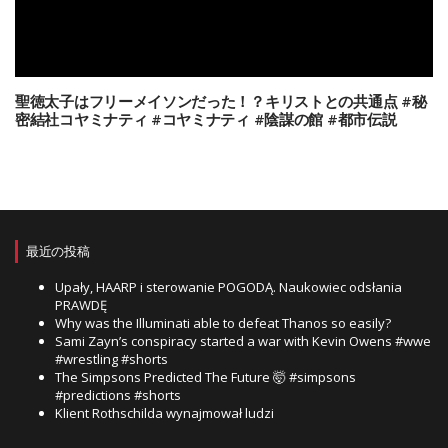
聖徳太子はフリーメイソンだった！？キリストとの共通点 #秘
密結社コヤミナティ #コヤミナティ #陰謀の館 #都市伝説
最近の投稿
Upały, HAARP i sterowanie POGODĄ. Naukowiec odsłania
PRAWDĘ
Why was the Illuminati able to defeat Thanos so easily?
Sami Zayn’s conspiracy started a war with Kevin Owens #wwe
#wrestling #shorts
The Simpsons Predicted The Future 🤯 #simpsons
#predictions #shorts
Klient Rothschilda wynajmował ludzi