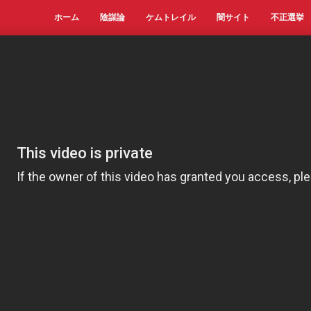
ホーム
陰謀論
ケムトレイル
闇サイト
不正選挙