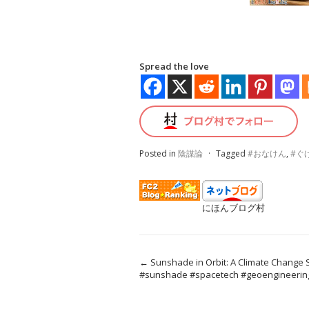
Spread the love
Posted in
陰謀論
·
Tagged
#おなけん
,
#ぐ
にほんブログ村
←
Sunshade in Orbit: A Climate Change S
#sunshade #spacetech #geoengineerin