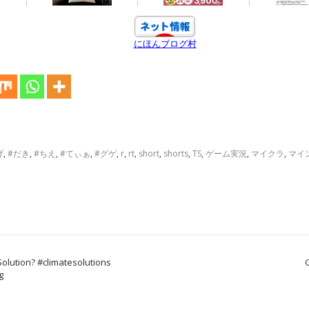
にほんブログ村
げ
,
#だき
,
#ちえ
,
#てぃぁ
,
#グゲ
,
r
,
rt
,
short
,
shorts
,
TS
,
ゲーム実況
,
マイクラ
,
マイ
olution? #climatesolutions
g