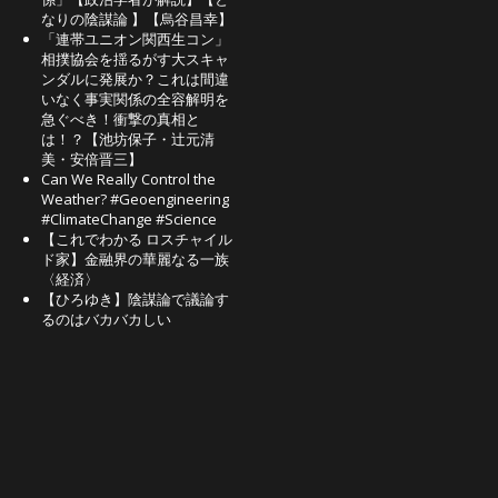
なりの陰謀論 】【烏谷昌幸】
「連帯ユニオン関西生コン」
相撲協会を揺るがす大スキャ
ンダルに発展か？これは間違
いなく事実関係の全容解明を
急ぐべき！衝撃の真相と
は！？【池坊保子・辻元清
美・安倍晋三】
Can We Really Control the
Weather? #Geoengineering
#ClimateChange #Science
【これでわかる ロスチャイル
ド家】金融界の華麗なる一族
〈経済〉
【ひろゆき】陰謀論で議論す
るのはバカバカしい