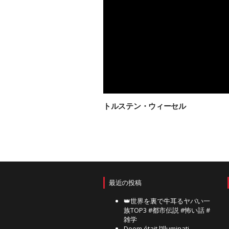
トルステン・ウィーセル
最近の投稿
👑世界を裏で牛耳るヤバい一
族TOP3 #都市伝説 #怖い話 #
雑学
Doom était l’Illuminati