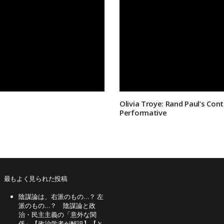
Olivia Troye: Rand Paul’s Con
Performative
最もよく見られた投稿
陰謀論は、右派のもの…？ 左
派のもの…？ 陰謀論と政
治・民主主義の「意外な関
係」【政治学者が解説】【と