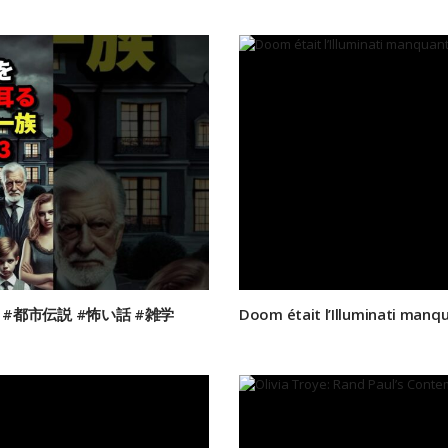
 #都市伝説 #怖い話 #雑学
Doom était l’Illuminati manqu