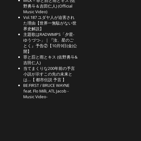
M!LK – 罪と罰と雨とキス (佐
野勇斗＆吉田仁人) (Official
Music Video)
Vol.187 ユダヤ人が迫害され
た理由【世界一無駄がない世
界史解説】
主題歌はRADWIMPS「夕星-
ゆうづつ-」｜『汝、星のご
とく』予告②【10月9日(金)公
開】
罪と罰と雨とキス (佐野勇斗&
吉田仁人)
当てまくりな200年前の予言
小説が示すこの先の未来と
は…【 都市伝説 予言 】
BE:FIRST / BRUCE WAYNE
feat. Flo Milli, ATL Jacob -
Music Video-