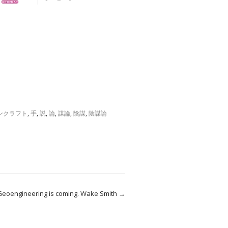
ンクラフト
,
手
,
説
,
論
,
謀論
,
陰謀
,
陰謀論
Geoengineering is coming. Wake Smith
→