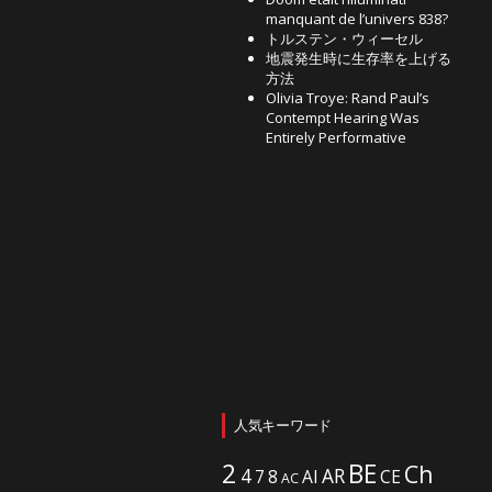
manquant de l’univers 838?
トルステン・ウィーセル
地震発生時に生存率を上げる
方法
Olivia Troye: Rand Paul’s
Contempt Hearing Was
Entirely Performative
人気キーワード
2
BE
Ch
4
AR
7
8
AI
CE
AC