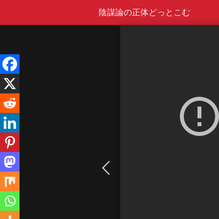
Skip
陰謀論の正体どっとこむ
to
content
Video
Player