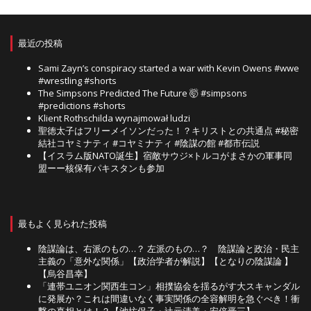
最近の投稿
Sami Zayn’s conspiracy started a war with Kevin Owens #wwe
#wrestling #shorts
The Simpsons Predicted The Future 🤯 #simpsons
#predictions #shorts
Klient Rothschilda wynajmował ludzi
聖徳太子はフリーメイソンだった！？キリストとの共通点 #秘密
結社コヤミナティ #コヤミナティ #陰謀の館 #都市伝説
【イスラム版NATO誕生】宿敵サウジ×トルコがまさかの軍事同
盟ーー核保有パキスタンも参加
最もよく見られた投稿
陰謀論は、右派のもの…？ 左派のもの…？ 陰謀論と政治・民主
主義の「意外な関係」【政治学者が解説】【となりの陰謀論 】
【烏谷昌幸】
「連帯ユニオン関西生コン」相撲協会を揺るがす大スキャンダル
に発展か？これは間違いなく事実関係の全容解明を急ぐべき！衝