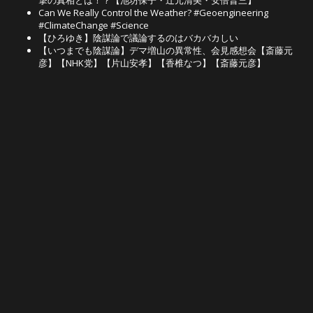
撃の真相とは！？【池坊保子・辻元清美・安倍晋三】
Can We Really Control the Weather? #Geoengineering
#ClimateChange #Science
【ひろゆき】陰謀論で議論するのはバカバカしい
【いつまでも陰謀論】デマ増山の異常性、会見感想会【斎藤元
彦】【NHK党】【片山安孝】【香椎なつ】【斎藤元彦】