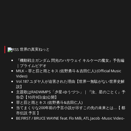
世界の真実ねっと
『機動戦士ガンダム 閃光のハサウェイ キルケーの魔女』予告編
｜プライムビデオ
M!LK – 罪と罰と雨とキス (佐野勇斗＆吉田仁人) (Official Music
Video)
Vol.187 ユダヤ人が迫害された理由【世界一無駄がない世界史解
説】
主題歌はRADWIMPS「夕星-ゆうづつ-」｜『汝、星のごとく』予
告②【10月9日(金)公開】
罪と罰と雨とキス (佐野勇斗&吉田仁人)
当てまくりな200年前の予言小説が示すこの先の未来とは…【 都
市伝説 予言 】
BE:FIRST / BRUCE WAYNE feat. Flo Milli, ATL Jacob -Music Video-