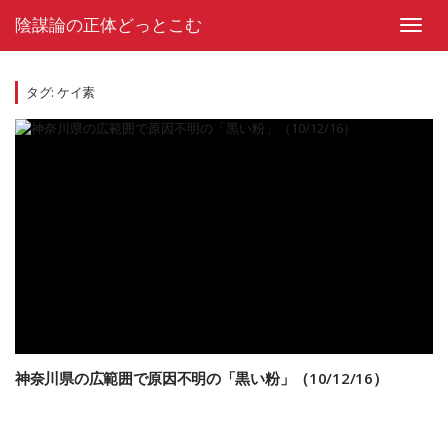
Skip
陰謀論の正体どっとこむ
to
Toggl
content
navig
タグ:
ケイ素
神奈川県の広範囲で原因不明の「黒い粉」（10/12/16）