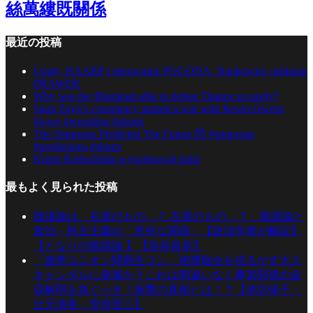
絲萬縷既關係
最近の投稿
Upały, HAARP i sterowanie POGODĄ. Naukowiec odsłania
PRAWDĘ
Why was the Illuminati able to defeat Thanos so easily?
Sami Zayn’s conspiracy started a war with Kevin Owens
#wwe #wrestling #shorts
The Simpsons Predicted The Future 🤯 #simpsons
#predictions #shorts
Klient Rothschilda wynajmował ludzi
最もよく見られた投稿
陰謀論は、右派のもの…？ 左派のもの…？ 陰謀論と
政治・民主主義の「意外な関係」【政治学者が解説】
【となりの陰謀論 】【烏谷昌幸】
「連帯ユニオン関西生コン」相撲協会を揺るがす大ス
キャンダルに発展か？これは間違いなく事実関係の全
容解明を急ぐべき！衝撃の真相とは！？【池坊保子・
辻元清美・安倍晋三】