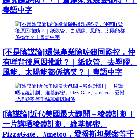
粵語中字
[不是陰謀論]環保產業除咗錢同監控，仲
有咩背後原因推動？｜紙飲管、去塑膠、
風能、太陽能都係搞笑？｜粵語中字
[陰謀論]近代美國最大醜聞－稜鏡計劃｜
一片講晒稜鏡計劃、維基解密、
PizzaGate、#metoo，愛撥斯坦懸案等千