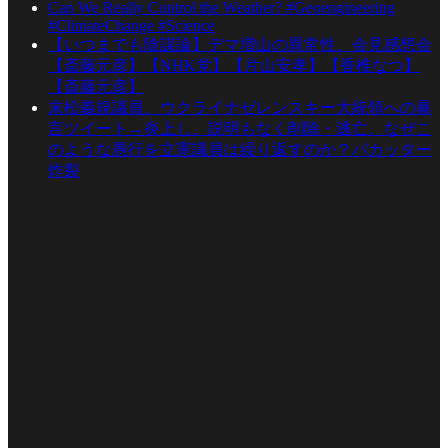
Can We Really Control the Weather? #Geoengineering
#ClimateChange #Science
【いつまでも陰謀論】デマ増山の異常性、会見感想会
【斎藤元彦】【NHK党】【片山安孝】【香椎なつ】
【斎藤元彦】
末松義規議員、ウクライナゼレンスキー大統領への暴
言ツイート→炎上し、説明もなく削除・逃亡。なぜこ
のような愚行を立憲議員は繰り返すのか？バカッター
炸裂