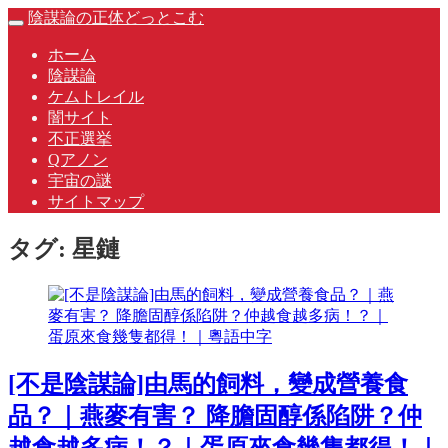
Skip
陰謀論の正体どっとこむ
Toggle
to
navigation
content
ホーム
陰謀論
ケムトレイル
闇サイト
不正選挙
Qアノン
宇宙の謎
サイトマップ
タグ:
星鏈
[不是陰謀論]由馬的飼料，變成營養食
品？｜燕麥有害？ 降膽固醇係陷阱？仲
越食越多病！？｜蛋原來食幾隻都得！｜