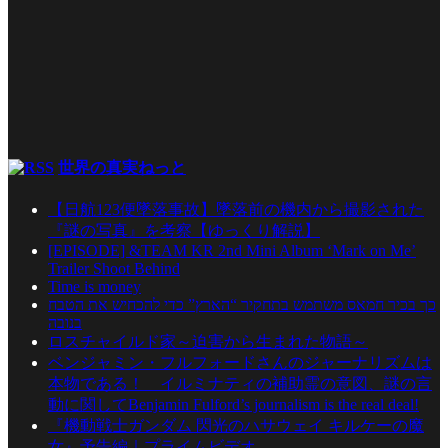
世界の真実ねっと
【日航123便墜落事故】墜落前の機内から撮影された
『謎の写真』を考察【ゆっくり解説】
[EPISODE] &TEAM KR 2nd Mini Album ‘Mark on Me’
Trailer Shoot Behind
Time is money
כך בכיר חמאס משתמש בתחקיר “הארץ” כדי להכחיש את הטבח
בנובה
ロスチャイルド家～迫害から生まれた物語～
ベンジャミン・フルフォードさんのジャーナリズムは
本物である！ イルミナティの補助霊の意図、謎の言
動に関してBenjamin Fulford’s journalism is the real deal!
『機動戦士ガンダム 閃光のハサウェイ キルケーの魔
女』予告編｜プライムビデオ