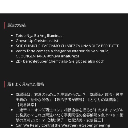
最近の投稿
Totoo Nga Ba Ang Illuminati
Grown-Up Christmas List
SCIE CHIMICHE: FACCIAMO CHIAREZZA UNA VOLTA PER TUTTE
Vento forte começa a chegar no interior de São Paulo,
GEOENGENHARIA. #chuva #natureza
ZDF berichtet über Chemtrails- Sie gibt es also doch
最もよく見られた投稿
陰謀論は、右派のもの…？ 左派のもの…？ 陰謀論と政治・民主
主義の「意外な関係」【政治学者が解説】【となりの陰謀論 】
【烏谷昌幸】
「連帯ユニオン関西生コン」相撲協会を揺るがす大スキャンダル
に発展か？これは間違いなく事実関係の全容解明を急ぐべき！衝
撃の真相とは！？【池坊保子・辻元清美・安倍晋三】
Can We Really Control the Weather? #Geoengineering