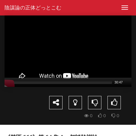
Skip
陰謀論の正体どっとこむ
to
Toggl
content
navig
Video
Player
30:47
0
0
0