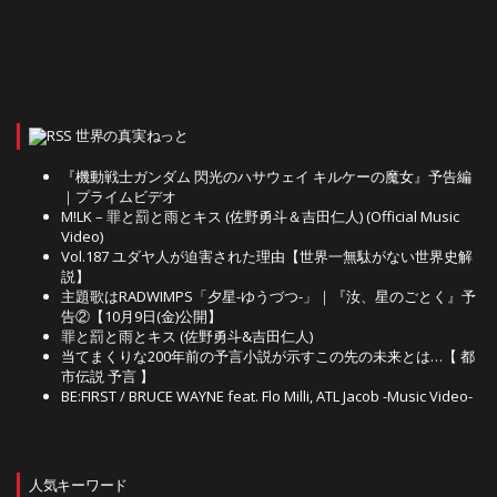
世界の真実ねっと
『機動戦士ガンダム 閃光のハサウェイ キルケーの魔女』予告編
｜プライムビデオ
M!LK – 罪と罰と雨とキス (佐野勇斗＆吉田仁人) (Official Music
Video)
Vol.187 ユダヤ人が迫害された理由【世界一無駄がない世界史解
説】
主題歌はRADWIMPS「夕星-ゆうづつ-」｜『汝、星のごとく』予
告②【10月9日(金)公開】
罪と罰と雨とキス (佐野勇斗&吉田仁人)
当てまくりな200年前の予言小説が示すこの先の未来とは…【 都
市伝説 予言 】
BE:FIRST / BRUCE WAYNE feat. Flo Milli, ATL Jacob -Music Video-
人気キーワード