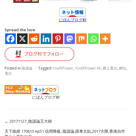
にほんブログ村
Spread the love
Posted in
陰謀論
·
Tagged
YouthPower
,
YouthPower.hk
,
網上電台
,
網台
,
電台
にほんブログ村
←
20171127_陰謀論王大師
天下政經 170613 ep51 信用降級, 陰謀論,跟車太貼,2017大限,香港自作