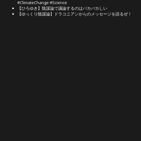
#ClimateChange #Science
【ひろゆき】陰謀論で議論するのはバカバカしい
【ゆっくり陰謀論】ドラコニアンからのメッセージを語るぜ！