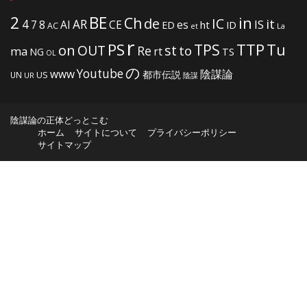
2
BE
in
Ch
de
IC
it
4
AR
IS
7
8
AI
CE
es
ht
ED
ID
AC
La
et
r
PS
TTP
TPS
Tu
on
OUT
st
to
Re
ma
rt
NG
TS
OL
の
Youtube
www
陰謀論
都市伝説
US
UN
UR
陰謀
陰謀論の正体どっとこむ
ホーム
サイトについて
プライバシーポリシー
サイトマップ