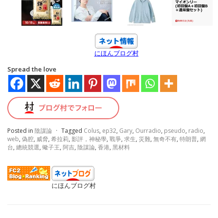
にほんブログ村
Spread the love
Posted in
陰謀論
·
Tagged
Colus
,
ep32
,
Gary
,
Ourradio
,
pseudo
,
radio
,
web
,
偽腔
,
威脅
,
希拉莉
,
影評，神秘學
,
戰爭
,
求生
,
災難
,
無奇不有
,
特朗普
,
網
台
,
總統競選
,
蠍子王
,
阿吉
,
陰謀論
,
香港
,
黑材料
にほんブログ村