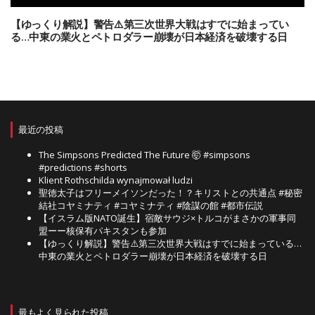
【ゆっくり解説】警告⚠️第三次世界大戦はすでに始まってい
る…中東の業火とペトロダラー崩壊が日本経済を破壊する日
最近の投稿
The Simpsons Predicted The Future 🤯 #simpsons
#predictions #shorts
Klient Rothschilda wynajmował ludzi
聖徳太子はフリーメイソンだった！？キリストとの共通点 #秘密
結社コヤミナティ #コヤミナティ #陰謀の館 #都市伝説
【イスラム版NATO誕生】宿敵サウジ×トルコがまさかの軍事同
盟ーー核保有パキスタンも参加
【ゆっくり解説】警告⚠️第三次世界大戦はすでに始まっている…
中東の業火とペトロダラー崩壊が日本経済を破壊する日
最もよく見られた投稿