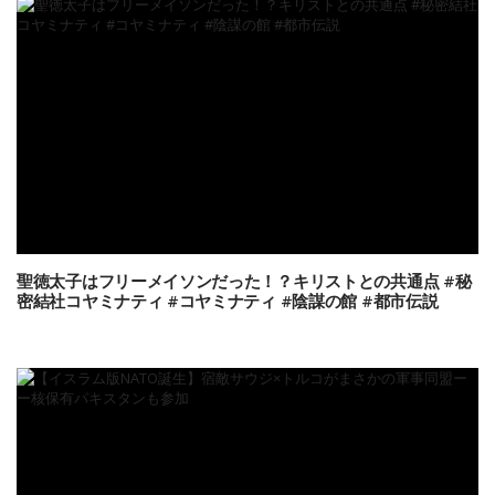
聖徳太子はフリーメイソンだった！？キリストとの共通点 #秘
密結社コヤミナティ #コヤミナティ #陰謀の館 #都市伝説