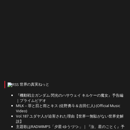
世界の真実ねっと
『機動戦士ガンダム 閃光のハサウェイ キルケーの魔女』予告編
｜プライムビデオ
M!LK – 罪と罰と雨とキス (佐野勇斗＆吉田仁人) (Official Music
Video)
Vol.187 ユダヤ人が迫害された理由【世界一無駄がない世界史解
説】
主題歌はRADWIMPS「夕星-ゆうづつ-」｜『汝、星のごとく』予