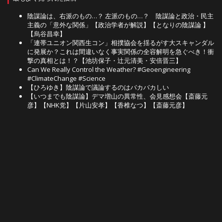
陰謀論は、右派のもの…？ 左派のもの…？ 陰謀論と政治・民主
主義の「意外な関係」【政治学者が解説】【となりの陰謀論 】
【烏谷昌幸】
「連帯ユニオン関西生コン」相撲協会を揺るがす大スキャンダル
に発展か？これは間違いなく事実関係の全容解明を急ぐべき！衝
撃の真相とは！？【池坊保子・辻元清美・安倍晋三】
Can We Really Control the Weather? #Geoengineering
#ClimateChange #Science
【ひろゆき】陰謀論で議論するのはバカバカしい
【いつまでも陰謀論】デマ増山の異常性、会見感想会【斎藤元
彦】【NHK党】【片山安孝】【香椎なつ】【斎藤元彦】