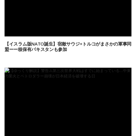
【イスラム版NATO誕生】宿敵サウジ×トルコがまさかの軍事同
盟ーー核保有パキスタンも参加