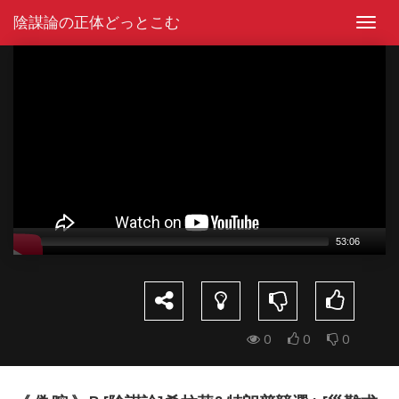
Skip
陰謀論の正体どっとこむ
to
Toggl
content
navig
Video
Player
53:06
0
0
0