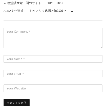
←
朝堂院大覚 闇のサイト 10/5 2013
ASKAまた逮捕！～おクスリを盗撮と陰謀論？～
→