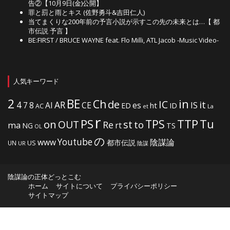
告②【10月9日(金)公開】
罪と罰と雨とキス (佐野勇斗&吉田仁人)
当てまくりな200年前の予言小説が示すこの先の未来とは…【 都
市伝説 予言 】
BE:FIRST / BRUCE WAYNE feat. Flo Milli, ATL Jacob -Music Video-
人気キーワード
2
BE
in
Ch
de
IC
it
4
AR
IS
7
8
AI
CE
es
ht
ED
ID
AC
La
et
r
PS
TTP
TPS
Tu
on
OUT
st
to
Re
ma
rt
NG
TS
OL
の
Youtube
www
陰謀論
都市伝説
US
UN
UR
陰謀
陰謀論の正体どっとこむ
ホーム
サイトについて
プライバシーポリシー
サイトマップ