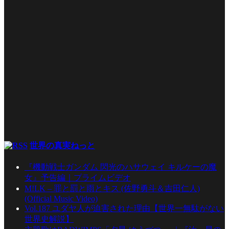
世界の真実ねっと
『機動戦士ガンダム 閃光のハサウェイ キルケーの魔
女』予告編｜プライムビデオ
M!LK – 罪と罰と雨とキス (佐野勇斗＆吉田仁人)
(Official Music Video)
Vol.187 ユダヤ人が迫害された理由【世界一無駄がない
世界史解説】