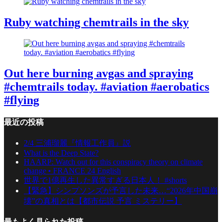
Ruby watching chemtrails in the sky
Out here burning avgas and spraying
#chemtrails today. #aviation #aerobatics
#flying
最近の投稿
2/4 三浦瑠麗『情報工作員』説
What is the Deep State?
HAARP: Watch out for this conspiracy theory on climate
change • FRANCE 24 English
世界で1億再生した異常すぎる日本人！ #shorts
【緊急】シンプソンズが予言した未来…“2026年中国崩
壊”の真相とは【都市伝説 予言 ミステリー】
最もよく見られた投稿