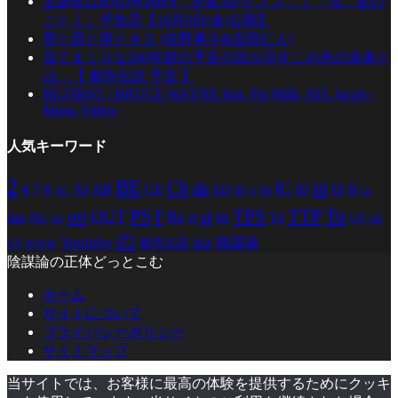
主題歌はRADWIMPS「夕星-ゆうづつ-」｜『汝、星の
ごとく』予告②【10月9日(金)公開】
罪と罰と雨とキス (佐野勇斗&吉田仁人)
当てまくりな200年前の予言小説が示すこの先の未来と
は…【 都市伝説 予言 】
BE:FIRST / BRUCE WAYNE feat. Flo Milli, ATL Jacob -
Music Video-
人気キーワード
2
BE
in
Ch
de
IC
it
4
AR
IS
7
8
AI
CE
es
ED
ht
ID
AC
La
et
r
PS
TTP
TPS
Tu
on
st
OUT
to
Re
ma
rt
TS
NG
UN
UR
OL
の
Youtube
www
陰謀論
都市伝説
US
陰謀
陰謀論の正体どっとこむ
ホーム
サイトについて
プライバシーポリシー
サイトマップ
当サイトでは、お客様に最高の体験を提供するためにクッキ