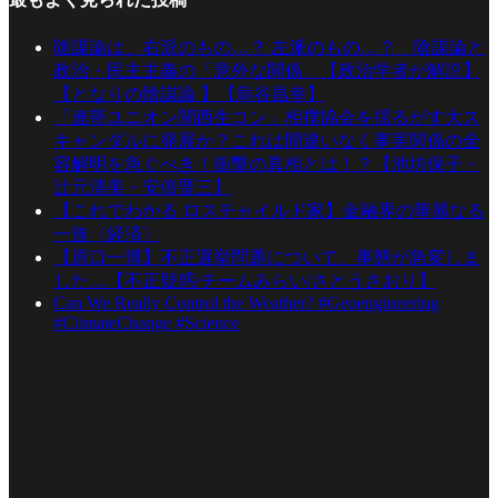
陰謀論は、右派のもの…？ 左派のもの…？ 陰謀論と
政治・民主主義の「意外な関係」【政治学者が解説】
【となりの陰謀論 】【烏谷昌幸】
「連帯ユニオン関西生コン」相撲協会を揺るがす大ス
キャンダルに発展か？これは間違いなく事実関係の全
容解明を急ぐべき！衝撃の真相とは！？【池坊保子・
辻元清美・安倍晋三】
【これでわかる ロスチャイルド家】金融界の華麗なる
一族〈経済〉
【原口一博】不正選挙問題について、事態が急変しま
した…【不正疑惑/チームみらい/さとうさおり】
Can We Really Control the Weather? #Geoengineering
#ClimateChange #Science