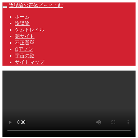
Skip
陰謀論の正体どっとこむ
Toggle
to
navigation
content
ホーム
陰謀論
ケムトレイル
闇サイト
不正選挙
Qアノン
宇宙の謎
サイトマップ